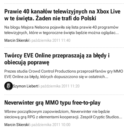
Prawie 40 kanałów telewizyjnych na Xbox Live
w te święta. Żaden nie trafi do Polski
Na blogu Majora Nelsona pojawiła się lista prawie 40 programów
telewizyjnych, które w tegoroczne święta będzie można oglądac
przez Xbox Live. Niestety, z funkcjonalności na razie nie skorzystają
Marcin Skierski
6 października 2011 11:40
polscy gracze.
Twórcy EVE Online przepraszają za błędy i
obiecują poprawę
Prezes studia Crowd Control Productions przeprosił fanów gry MMO
EVE Online za błędy, których dopuszczono się w ostatnich
tygodniach. Deweloper przekonuje, że zmieni się polityka dotycząca
Szymon Liebert
6 października 2011 11:20
tej niezwykle ciekawej kosmicznej produkcji, dzięki czemu zostaną
wysłuchane prośby graczy.
Neverwinter grą MMO typu free-to-play
Wbrew początkowym zapowiedziom, Neverwinter nie będzie
sieciową grą RPG z elementami kooperacji. Zespół Cryptic Studios
zmienił swoje podejście i zamierza stworzyć produkcję MMO typu
Marcin Skierski
6 października 2011 10:00
free-to-play.