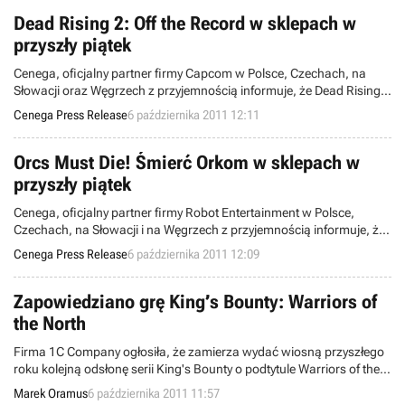
11 listopada 2011 roku.
Dead Rising 2: Off the Record w sklepach w
przyszły piątek
Cenega, oficjalny partner firmy Capcom w Polsce, Czechach, na
Słowacji oraz Węgrzech z przyjemnością informuje, że Dead Rising
2: Off The Record dostępny będzie w sklepach w całej Polsce już w
Cenega Press Release
6 października 2011 12:11
przyszły piątek.
Orcs Must Die! Śmierć Orkom w sklepach w
przyszły piątek
Cenega, oficjalny partner firmy Robot Entertainment w Polsce,
Czechach, na Słowacji i na Węgrzech z przyjemnością informuje, że
gra Orcs Must Die! Śmierć Orkom! dostępna będzie w sklepach w
Cenega Press Release
6 października 2011 12:09
całej Polsce już w przyszły piątek.
Zapowiedziano grę King’s Bounty: Warriors of
the North
Firma 1C Company ogłosiła, że zamierza wydać wiosną przyszłego
roku kolejną odsłonę serii King's Bounty o podtytule Warriors of the
North.
Marek Oramus
6 października 2011 11:57