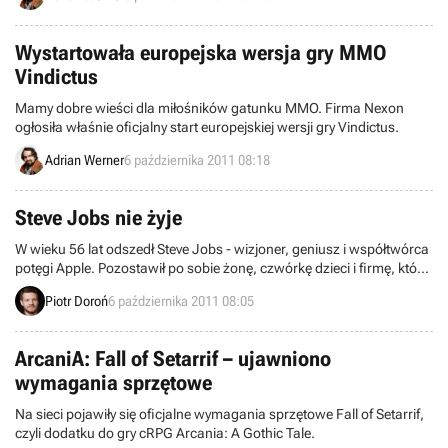
przestanie istnieć.
Wystartowała europejska wersja gry MMO
Vindictus
Mamy dobre wieści dla miłośników gatunku MMO. Firma Nexon
ogłosiła właśnie oficjalny start europejskiej wersji gry Vindictus.
Adrian Werner
6 października 2011 08:18
Steve Jobs nie żyje
W wieku 56 lat odszedł Steve Jobs - wizjoner, geniusz i współtwórca
potęgi Apple. Pozostawił po sobie żonę, czwórkę dzieci i firmę, która
była jeszcze niedawno najbardziej wartościowym
Piotr Doroń
6 października 2011 08:05
przedsiębiorstwem świata.
ArcaniA: Fall of Setarrif – ujawniono
wymagania sprzętowe
Na sieci pojawiły się oficjalne wymagania sprzętowe Fall of Setarrif,
czyli dodatku do gry cRPG Arcania: A Gothic Tale.