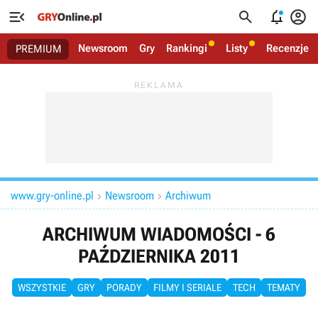




Newsroom
Gry
Rankingi
Listy
Recenzje
PREMIUM
www.gry-online.pl
Newsroom
Archiwum


ARCHIWUM WIADOMOŚCI - 6
PAŹDZIERNIKA 2011
WSZYSTKIE
GRY
PORADY
FILMY I SERIALE
TECH
TEMATY