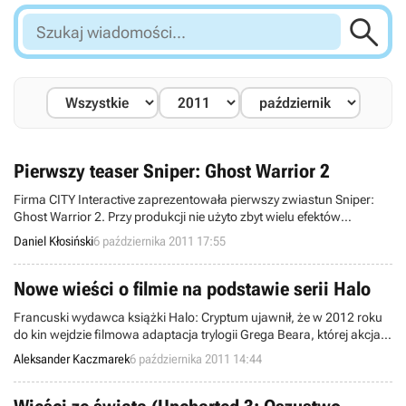

Szukaj
wiadomości...
Pierwszy teaser Sniper: Ghost Warrior 2
Firma CITY Interactive zaprezentowała pierwszy zwiastun Sniper:
Ghost Warrior 2. Przy produkcji nie użyto zbyt wielu efektów
specjalnych, które zastąpiła prawdziwa dżungla.
Daniel Kłosiński
6 października 2011 17:55
Nowe wieści o filmie na podstawie serii Halo
Francuski wydawca książki Halo: Cryptum ujawnił, że w 2012 roku
do kin wejdzie filmowa adaptacja trylogii Grega Beara, której akcja
osadzona została w doskonale znanym graczom uniwersum serii
Aleksander Kaczmarek
6 października 2011 14:44
Halo. Ekranizacją zajmuje się wytwórnia DreamWorks, a swój udział
w projekcie ma Steven Spielberg.