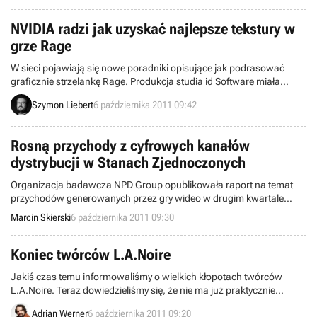
NVIDIA radzi jak uzyskać najlepsze tekstury w
grze Rage
W sieci pojawiają się nowe poradniki opisujące jak podrasować
graficznie strzelankę Rage. Produkcja studia id Software miała
swoją światową premierę we wtorek i spotkała się z falą krytyki
Szymon Liebert
6 października 2011 09:42
posiadaczy pecetów, ze względu na sporo błędów i brak narzędzi do
zmiany ustawień. Wygląda jednak na to, że z pomocą kilku porad da
się wycisnąć wiele z nowej gry twórców Dooma i Quake’a.
Rosną przychody z cyfrowych kanałów
dystrybucji w Stanach Zjednoczonych
Organizacja badawcza NPD Group opublikowała raport na temat
przychodów generowanych przez gry wideo w drugim kwartale
bieżącego roku w Stanach Zjednoczonych. Uzyskane wyniki
Marcin Skierski
6 października 2011 09:30
pokazują rosnącą przewagę cyfrowych kanałów dystrybucji nad
sklepowym modelem sprzedaży.
Koniec twórców L.A.Noire
Jakiś czas temu informowaliśmy o wielkich kłopotach twórców
L.A.Noire. Teraz dowiedzieliśmy się, że nie ma już praktycznie
żadnych szans na ocalenie zespołu Team Bondi. Studio lada dzień
Adrian Werner
6 października 2011 09:20