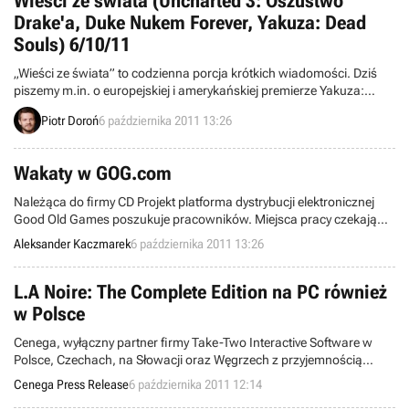
Wieści ze świata (Uncharted 3: Oszustwo
Drake'a, Duke Nukem Forever, Yakuza: Dead
Souls) 6/10/11
„Wieści ze świata” to codzienna porcja krótkich wiadomości. Dziś
piszemy m.in. o europejskiej i amerykańskiej premierze Yakuza:
Dead Souls, dużej popularności dema Ace Combat: Assault Horizon,
Piotr Doroń
6 października 2011 13:26
pierwszym dodatku do Duke Nukem Forever, a także ukończeniu
produkcji Uncharted 3: Oszustwo Drake'a.
Wakaty w GOG.com
Należąca do firmy CD Projekt platforma dystrybucji elektronicznej
Good Old Games poszukuje pracowników. Miejsca pracy czekają
m.in. na testera, zdalnego programistę i menedżera ds. kontaktów
Aleksander Kaczmarek
6 października 2011 13:26
biznesowych. Od kandydatów oczekuje się przede wszystkim dobrej
znajomości języka angielskiego i zamiłowania do gier wideo.
L.A Noire: The Complete Edition na PC również
w Polsce
Cenega, wyłączny partner firmy Take-Two Interactive Software w
Polsce, Czechach, na Słowacji oraz Węgrzech z przyjemnością
informuje, że do jej planu wydawniczego na 2011 rok została
Cenega Press Release
6 października 2011 12:14
włączona gra L.A. Noire: The Complete Edition. Gra ma się ukazać