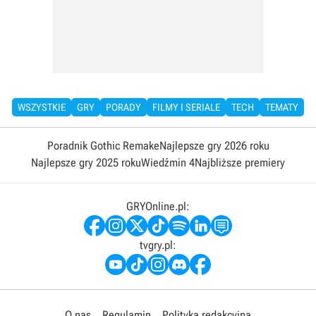
WSZYSTKIE
GRY
PORADY
FILMY I SERIALE
TECH
TEMATY
Poradnik Gothic Remake
Najlepsze gry 2026 roku
Najlepsze gry 2025 roku
Wiedźmin 4
Najbliższe premiery
GRYOnline.pl:
tvgry.pl:
O nas
Regulamin
Polityka redakcyjna