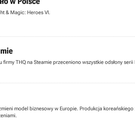
ało w Polsce
ght & Magic: Heroes VI.
amie
firmy THQ na Steamie przeceniono wszystkie odsłony serii 
I zmieni model biznesowy w Europie. Produkcja koreańskiego
eniami.