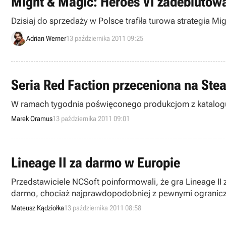
Might & Magic: Heroes VI zadebiutow
Dzisiaj do sprzedaży w Polsce trafiła turowa strategia Mi
Adrian Werner
13 października 2011 09:25
Seria Red Faction przeceniona na Ste
W ramach tygodnia poświęconego produkcjom z katalogu 
Marek Oramus
13 października 2011 09:01
Lineage II za darmo w Europie
Przedstawiciele NCSoft poinformowali, że gra Lineage I
darmo, chociaż najprawdopodobniej z pewnymi ogranicz
Mateusz Kądziołka
13 października 2011 08:58