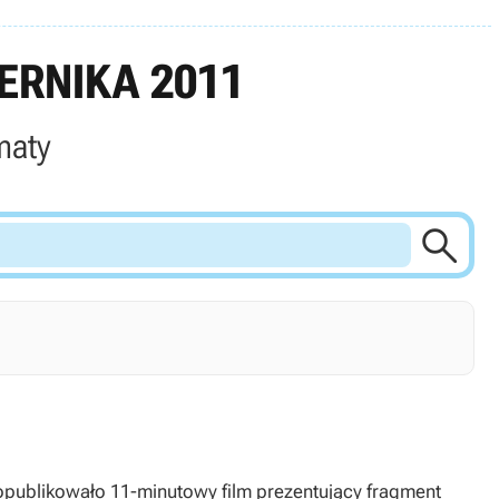
ERNIKA 2011
maty

 opublikowało 11-minutowy film prezentujący fragment