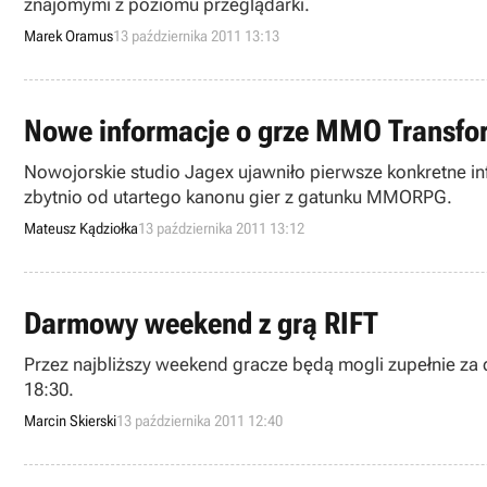
znajomymi z poziomu przeglądarki.
Marek Oramus
13 października 2011 13:13
Nowe informacje o grze MMO Transfo
Nowojorskie studio Jagex ujawniło pierwsze konkretne in
zbytnio od utartego kanonu gier z gatunku MMORPG.
Mateusz Kądziołka
13 października 2011 13:12
Darmowy weekend z grą RIFT
Przez najbliższy weekend gracze będą mogli zupełnie z
18:30.
Marcin Skierski
13 października 2011 12:40