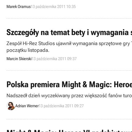
Marek Oramus
13 października 2011 10:35
Szczegóły na temat bety i wymagania 
Zespół Hi-Rez Studios ujawnił wymagania sprzętowe gry 
początku listopada.
Marcin Skierski
13 października 2011 09:37
Polska premiera Might & Magic: Heroe
Nadszedł dzień wyczekiwany przez większość fanów turow
Adrian Werner
13 października 2011 09:27