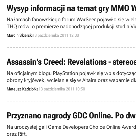
Wysyp informacji na temat gry MMO 
Na łamach fanowskiego forum WarSeer pojawiło się wiele 
THQ mówi o premierze nadchodzącej produkcji studia Vi
Marcin Skierski
13 października 2011 12:00
Assassin's Creed: Revelations - ster
Na oficjalnym blogu PlayStation pojawił się wpis dotycz
obrony kryjówek, wcielanie się w Altaira oraz wsparcie 
Mateusz Kądziołka
13 października 2011 10:50
Przyznano nagrody GDC Online. Po dwie 
Na uroczystej gali Game Developers Choice Online Award
oraz Rift.