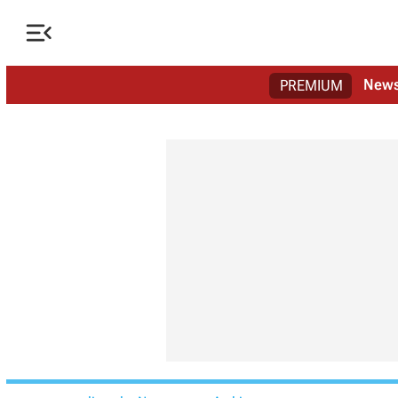

New
PREMIUM