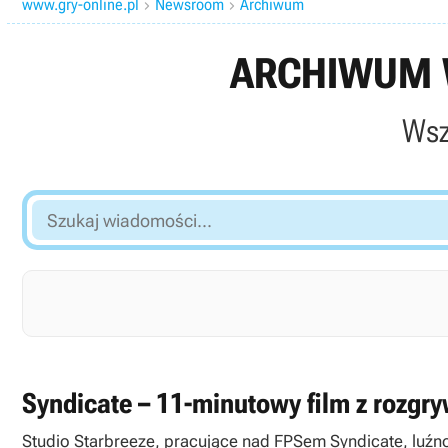
www.gry-online.pl
Newsroom
Archiwum


ARCHIWUM W
Wsz
Szukaj
wiadomości...
Syndicate – 11-minutowy film z rozgry
Studio Starbreeze, pracujące nad FPSem Syndicate, luźno