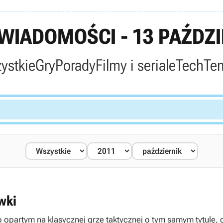
IADOMOŚCI - 13 PAŹDZI
ystkie
Gry
Porady
Filmy i seriale
Tech
Te
wki
 opartym na klasycznej grze taktycznej o tym samym tytule,