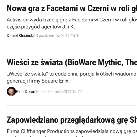
Nowa gra z Facetami w Czerni w roli 
Activision wyda trzecią grę z Facetami w Czerni w roli gł
część przygód agentów J. i K.
Daniel Kłosiński
13 października 2011 15:10
Wieści ze świata (BioWare Mythic, Th
„Wieści ze świata” to codzienna porcja krótkich wiadom
generacji firmy Square Enix.
Piotr Doroń
13 października 2011 13:27
Zapowiedziano przeglądarkową grę S
Firma Cliffhanger Productions zapowiedziała nową grę 