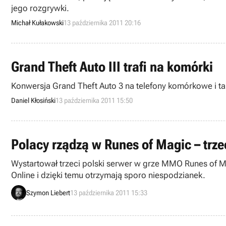
jego rozgrywki.
Michał Kułakowski
13 października 2011 20:16
Grand Theft Auto III trafi na komórki
Konwersja Grand Theft Auto 3 na telefony komórkowe i tab
Daniel Kłosiński
13 października 2011 15:50
Polacy rządzą w Runes of Magic – trzeci
Wystartował trzeci polski serwer w grze MMO Runes of Mag
Online i dzięki temu otrzymają sporo niespodzianek.
Szymon Liebert
13 października 2011 15:33