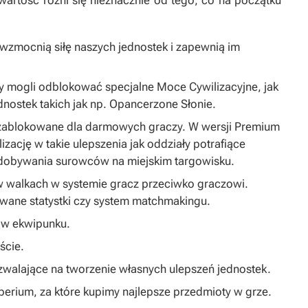
artość różni się nieznacznie od tego, co na początku
 wzmocnią siłę naszych jednostek i zapewnią im
 mogli odblokować specjalne Moce Cywilizacyjne, jak
dnostek takich jak np. Opancerzone Słonie.
zablokowane dla darmowych graczy. W wersji Premium
ację w takie ulepszenia jak oddziały potrafiące
zdobywania surowców na miejskim targowisku.
i w walkach w systemie gracz przeciwko graczowi.
wane statystki czy system matchmakingu.
 w ekwipunku.
ście.
walające na tworzenie własnych ulepszeń jednostek.
rium, za które kupimy najlepsze przedmioty w grze.