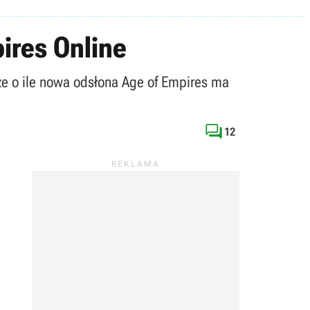
ires Online
że o ile nowa odsłona Age of Empires ma

12