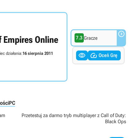

f Empires Online
7.3
Gracze
ec działania:
16 sierpnia 2011


Oceń Grę
ości
PC
ham
Przetestuj za darmo tryb multiplayer z Call of Duty:
Black Ops