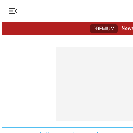

New
PREMIUM