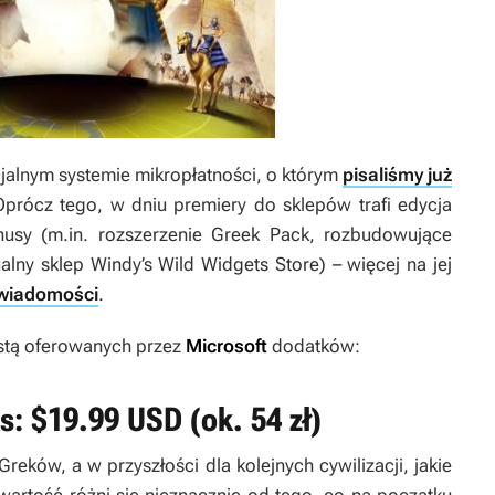
alnym systemie mikropłatności, o którym
pisaliśmy już
prócz tego, w dniu premiery do sklepów trafi edycja
usy (m.in. rozszerzenie
Greek Pack
, rozbudowujące
ualny sklep Windy’s Wild Widgets Store) – więcej na jej
 wiadomości
.
istą oferowanych przez
Microsoft
dodatków:
s: $19.99 USD (ok. 54 zł)
reków, a w przyszłości dla kolejnych cywilizacji, jakie