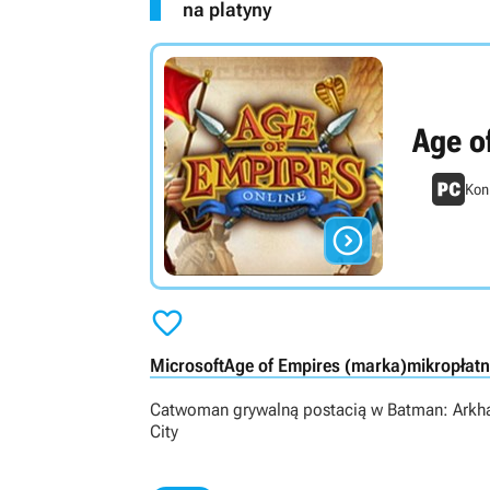
na platyny
Age o
Koni


Microsoft
Age of Empires (marka)
mikropłatn
Catwoman grywalną postacią w Batman: Ark
City