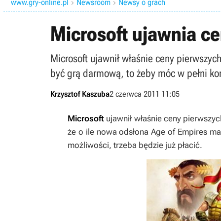
www.gry-online.pl
Newsroom
Newsy o grach


Microsoft ujawnia c
Microsoft ujawnił właśnie ceny pierwszy
być grą darmową, to żeby móc w pełni korz
Krzysztof Kaszuba
2 czerwca 2011 11:05
Microsoft
ujawnił właśnie ceny pierwsz
że o ile nowa odsłona
Age of Empires
ma 
możliwości, trzeba będzie już płacić.