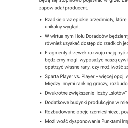
będą się stopniowo pojawiać w grze. Zaw
zapowiadał producent.
Rzadkie oraz epickie przedmioty, które
unikalny wygląd.
W wirtualnym Holu Doradców będziemy
również uzyskać dostęp do rzadkich je
Fragmenty drzewek rozwoju mają być 
będziemy mogli wyposażyć naszą cywiliz
opatrzyć własne rany, czy możliwość 
Sparta Player vs. Player – więcej opcj
Między innymi ranking graczy, rozbudo
Dwukrotne zwiększenie liczby „slotów”
Dodatkowe budynki produkcyjne w mie
Rozbudowane opcje rzemieślnicze, poz
Możliwość dysponowania Punktami Impe