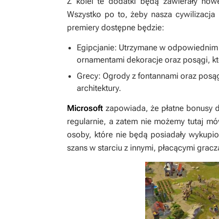
Z kolei te dodatki będą zawierały nowe
Wszystko po to, żeby nasza cywilizacja 
premiery dostępne będzie:
Egipcjanie: Utrzymane w odpowiednim k
ornamentami dekoracje oraz posągi, k
Grecy: Ogrody z fontannami oraz posąg
architektury.
Microsoft
zapowiada, że płatne bonusy d
regularnie, a zatem nie możemy tutaj mów
osoby, które nie będą posiadały wykupi
szans w starciu z innymi, płacącymi gracz