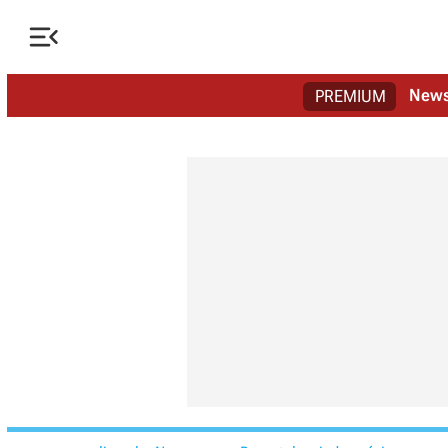

New
PREMIUM