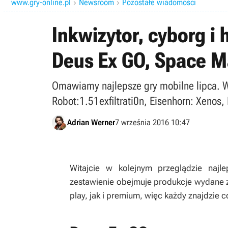
www.gry-online.pl
Newsroom
Pozostałe wiadomości


Inkwizytor, cyborg i 
Deus Ex GO, Space M
Omawiamy najlepsze gry mobilne lipca. Wś
Robot:1.51exfiltrati0n, Eisenhorn: Xenos,
Adrian Werner
7 września 2016 10:47
Witajcie w kolejnym przeglądzie najl
zestawienie obejmuje produkcje wydane za
play, jak i premium, więc każdy znajdzie co