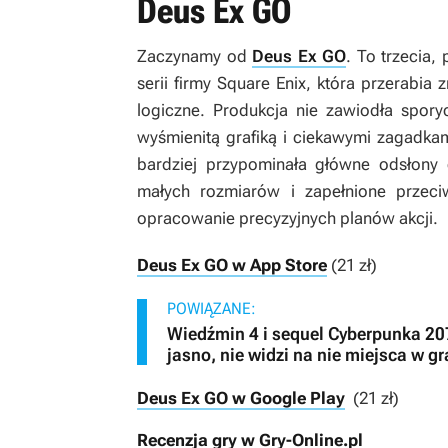
Deus Ex GO
Zaczynamy od
Deus Ex GO
. To trzecia,
serii firmy Square Enix, która przerabia
logiczne. Produkcja nie zawiodła spory
wyśmienitą grafiką i ciekawymi zagadkam
bardziej przypominała główne odsłony c
małych rozmiarów i zapełnione przeci
opracowanie precyzyjnych planów akcji.
Deus Ex GO w App Store
(21 zł)
POWIĄZANE:
Wiedźmin 4 i sequel Cyberpunka 207
jasno, nie widzi na nie miejsca w gr
Deus Ex GO w Google Play
(21 zł)
Recenzja gry w Gry-Online.pl