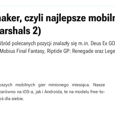
haker, czyli najlepsze mobil
arshals 2)
ród polecanych pozycji znalazły się m.in. Deus Ex GO
 Mobius Final Fantasy, Riptide GP: Renegade oraz Legen
epszych mobilnych gier minionego miesiąca. Nasze
równo na iOS-a, jak i Androida, te na modelu free-to-
ś dla siebie.