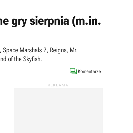
ne gry sierpnia (m.in.
, Space Marshals 2, Reigns, Mr.
d of the Skyfish.

Komentarze