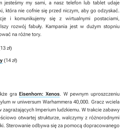
 jesteśmy my sami, a nasz telefon lub tablet udaje
i, która nie cofnie się przed niczym, aby go odzyskać.
je i komunikujemy się z wirtualnymi postaciami,
alszy rozwój fabuły. Kampania jest w dużym stopniu
rować na różne tory.
13 zł)
ay
(14 zł)
akże gra
Eisenhorn: Xenos
. W pewnym uproszczeniu
sylum
w uniwersum Warhammera 40,000. Gracz wciela
ów zagrażających Imperium ludzkiemu. W trakcie zabawy
ściowo otwartej strukturze, walczymy z różnorodnymi
dki. Sterowanie odbywa się za pomocą dopracowanego