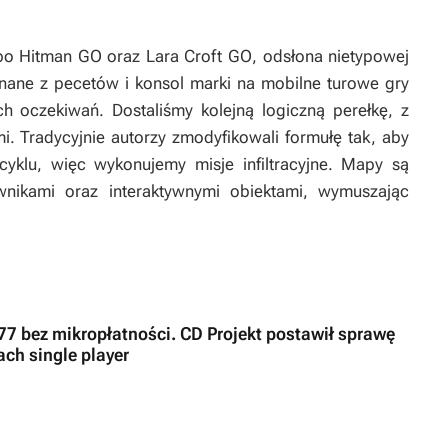
 po
Hitman GO
oraz
Lara Croft GO
, odsłona nietypowej
 znane z pecetów i konsol marki na mobilne turowe gry
ch oczekiwań. Dostaliśmy kolejną logiczną perełkę, z
i. Tradycyjnie autorzy zmodyfikowali formułę tak, aby
yklu, więc wykonujemy misje infiltracyjne. Mapy są
wnikami oraz interaktywnymi obiektami, wymuszając
7 bez mikropłatności. CD Projekt postawił sprawę
ach single player