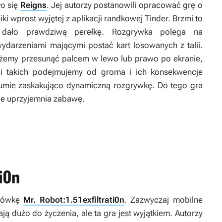
ło się
Reigns
. Jej autorzy postanowili opracować grę o
 wprost wyjętej z aplikacji randkowej Tinder. Brzmi to
i dało prawdziwą perełkę. Rozgrywka polega na
ydarzeniami mającymi postać kart losowanych z talii.
ożemy przesunąć palcem w lewo lub prawo po ekranie,
ji takich podejmujemy od groma i ich konsekwencje
 sumie zaskakująco dynamiczną rozgrywkę. Do tego gra
ie uprzyjemnia zabawę.
i0n
odówkę
Mr. Robot:1.51exfiltrati0n
. Zazwyczaj mobilne
ają dużo do życzenia, ale ta gra jest wyjątkiem. Autorzy