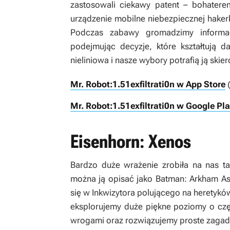
zastosowali ciekawy patent – bohaterem
urządzenie mobilne niebezpiecznej hakerk
Podczas zabawy gromadzimy informac
podejmując decyzje, które kształtują d
nieliniowa i nasze wybory potrafią ją skie
Mr. Robot:1.51exfiltrati0n w App Store
(
Mr. Robot:1.51exfiltrati0n w Google Pl
Eisenhorn: Xenos
Bardzo duże wrażenie zrobiła na nas t
można ją opisać jako
Batman: Arkham A
się w Inkwizytora polującego na heretyk
eksplorujemy duże piękne poziomy o czę
wrogami oraz rozwiązujemy proste zaga