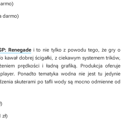
darmo)
a darmo)
 GP: Renegade
i to nie tylko z powodu tego, że gry o
To kawał dobrej ścigałki, z ciekawym systemem trików,
niem prędkości i ładną grafiką. Produkcja oferuje
layer. Ponadto tematyka wodna nie jest tu jedynie
ędzenia skuterami po tafli wody są mocno odmienne od
ł)
 zł)