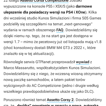
22 lutego
Assetto Corsa Competizione
zostało
wypuszczone na konsole PS5 i XSX/S (jako
darmowe
ulepszenie dla posiadaczy wersji na PS4 i XOne
). Kilka
dni wcześniej studio Kunos Simulazioni i firma 505 Games
podzieliły się szczegółami na temat „next-genowego”
wydania w ramach obszernego
FAQ
. Dowiedzieliśmy się
dzięki niemu np. tego, że na start gra jest dostępna w
wersji 1.7 – mimo że pecetowcy już od listopada mają v1.8
(choć konsolowcy dostali BMW M4 GT3 z 2022 r., które
znalazło się w tej aktualizacji).
Równolegle serwis GTPlanet przeprowadził
wywiad
z
Marco Massarutto, współzałożycielem Kunos Simulazioni.
Dowiedzieliśmy się z niego, że wczesną wiosną otrzymamy
nową paczkę samochodów, a latem pakiet torów
wyścigowych do
AC Competizione
(jedno i drugie według
wszelkiego prawdopodobieństwa ukaże się jako DLC).
Poruszono również temat
Assetto Corsy 2
. Dowiedzieliśmy
się, że
„dwójka” powstanie w oparciu o nową, autorską