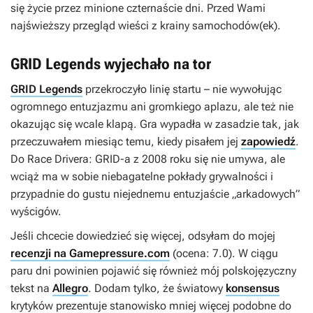
się życie przez minione czternaście dni. Przed Wami
najświeższy przegląd wieści z krainy samochodów(ek).
GRID Legends wyjechało na tor
GRID Legends
przekroczyło linię startu – nie wywołując
ogromnego entuzjazmu ani gromkiego aplazu, ale też nie
okazując się wcale klapą. Gra wypadła w zasadzie tak, jak
przeczuwałem miesiąc temu, kiedy pisałem jej
zapowiedź
.
Do
Race Drivera: GRID-a
z 2008 roku się nie umywa, ale
wciąż ma w sobie niebagatelne pokłady grywalności i
przypadnie do gustu niejednemu entuzjaście „arkadowych”
wyścigów.
Jeśli chcecie dowiedzieć się więcej, odsyłam do mojej
recenzji na Gamepressure.com
(ocena: 7.0). W ciągu
paru dni powinien pojawić się również mój polskojęzyczny
tekst na
Allegro
. Dodam tylko, że światowy
konsensus
krytyków prezentuje stanowisko mniej więcej podobne do