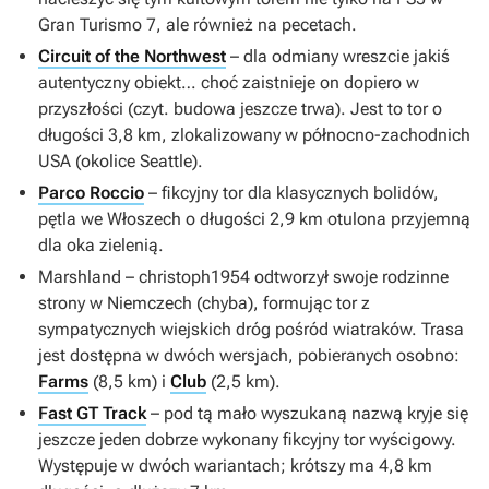
Gran Turismo 7
, ale również na pecetach.
Circuit of the Northwest
– dla odmiany wreszcie jakiś
autentyczny obiekt… choć zaistnieje on dopiero w
przyszłości (czyt. budowa jeszcze trwa). Jest to tor o
długości 3,8 km, zlokalizowany w północno-zachodnich
USA (okolice Seattle).
Parco Roccio
– fikcyjny tor dla klasycznych bolidów,
pętla we Włoszech o długości 2,9 km otulona przyjemną
dla oka zielenią.
Marshland – christoph1954 odtworzył swoje rodzinne
strony w Niemczech (chyba), formując tor z
sympatycznych wiejskich dróg pośród wiatraków. Trasa
jest dostępna w dwóch wersjach, pobieranych osobno:
Farms
(8,5 km) i
Club
(2,5 km).
Fast GT Track
– pod tą mało wyszukaną nazwą kryje się
jeszcze jeden dobrze wykonany fikcyjny tor wyścigowy.
Występuje w dwóch wariantach; krótszy ma 4,8 km