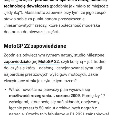
technologię dewelopera
(podobnie jak miało to miejsce z
„jedynką”). Massarutto zapewnił przy tym, że jego zespół
stawia sobie za punkt honoru przewyższenie
„niesamowitych” rzeczy, które społeczność moderska
dostarcza do pierwszej części.
MotoGP 22 zapowiedziane
Zgodnie z odwiecznym rytmem natury, studio Milestone
zapowiedziało
grę
MotoGP 22
, czyli kolejną – już trudno
doliczyć się którą – odsłonę licencjonowanej symulacji
najbardziej prestiżowych wyścigów motocykli. Jakie
ekscytujące atrakcje szykuje tym razem?
Wśród nowości na pierwszy plan wysuwa się
możliwość rozegrania… sezonu 2009
. Pomiędzy 17
wyścigami, które będą się nań składać, obejrzymy
łącznie przeszło 50 minut archiwalnych nagrań z
narracją. Czyżby tryb fabularny w
F1 2021
zainspirował