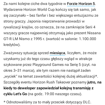
Za nami kolejne ciche dwa tygodnie w
Forzie Horizon 5
.
Wydarzenie Horizon World Cup kończy się tak samo, jak
się zaczynało – bez fanfar i bez większego entuzjazmu ze
strony graczy. Japonia nieprzerwanie prowadzi w
rywalizacji krajów, co oznacza, że na zamknięcie Serii 4
wszyscy gracze najpewniej otrzymają jako prezent Nissana
GT-R LM Nismo z 1995 r. (wartość w salonie: 1.100.000
kredytów).
Zważywszy sytuację sprzed
miesiąca
, liczyłem, że może
uzyskamy już do tego czasu głębszy wgląd w atrakcje
szykowane przez Playground Games na Serię 5 (czyt. na
okres 3–31 marca), ale tym razem nie nastąpił żaden
„wyciek” na temat zawartości kolejnej dużej aktualizacji*.
Szczegóły eventu Horizon Rush Takeover poznamy
jutro, na
kiedy to deweloper zapowiedział kolejną transmisję z
cyklu Let’s Go
(na godz. 19:00 naszego czasu).
* Odnotowaliśmy za to mały przeciek dotyczący DLC.