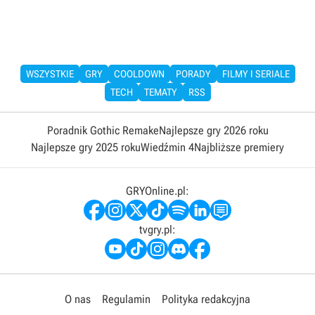
WSZYSTKIE
GRY
COOLDOWN
PORADY
FILMY I SERIALE
TECH
TEMATY
RSS
Poradnik Gothic Remake
Najlepsze gry 2026 roku
Najlepsze gry 2025 roku
Wiedźmin 4
Najbliższe premiery
GRYOnline.pl:
tvgry.pl:
O nas
Regulamin
Polityka redakcyjna