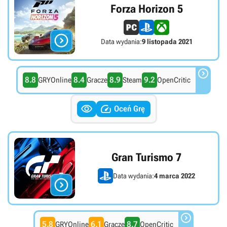
Forza Horizon 5

Data wydania:
9 listopada 2021

8.8
8.4
8.9
9.2
GRYOnline
Gracze
Steam
OpenCritic


Oceń Grę
Gran Turismo 7
Data wydania:
4 marca 2022


5.8
6.1
8.7
GRYOnline
Gracze
OpenCritic