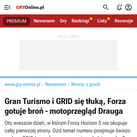




Newsroom
Gry
Rankingi
Listy
Recenzje
PREMIUM
www.gry-online.pl
Newsroom
Newsy o grach


Gran Turismo i GRID się tłuką, Forza
gotuje broń - motoprzegląd Drauga
Oto wreszcie dzień, w którym Forza Horizon 5 nie okupuje
całej pierwszej strony. Dziś temat numeru przejmuje świeżo