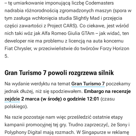
– tę umiarkowanie imponującą liczbę Codemasters
nadrabia różnorodnością zgromadzonych maszyn (spora w
tym zasługa wchłonięcia studia Slightly Mad i przejęcia
części zawartości z
Project CARS
). Co ciekawe, jest wśród
nich taki wóz jak Alfa Romeo Giulia GTAm – jak widać, ten
deweloper nie ma problemu z licencją na auta koncernu
Fiat Chrysler, w przeciwieństwie do twórców
Forzy Horizon
5
.
Gran Turismo 7 powoli rozgrzewa silnik
Na wydanie werdyktu na temat
Gran Turismo 7
poczekamy
jednak dłużej, niż się spodziewałem.
Embargo na recenzje
zejdzie
2 marca (w środę) o godzinie 12:01
(czasu
polskiego).
Na razie pozostaje nam więc prześledzić ostatnie etapy
kampanii promocyjnej tej gry. Trudno zaprzeczyć, że Sony i
Polyphony Digital mają rozmach. W Singapurze w reklamę