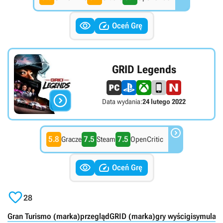


Oceń Grę
GRID Legends

Data wydania:
24 lutego 2022

5.8
7.5
7.5
Gracze
Steam
OpenCritic


Oceń Grę

28
Gran Turismo (marka)
przegląd
GRID (marka)
gry wyścigi
symulat