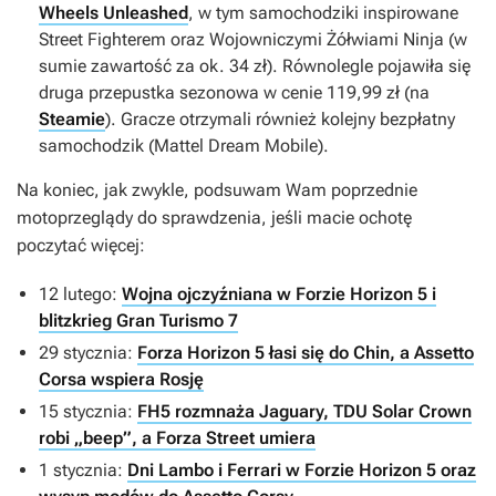
Wheels Unleashed
, w tym samochodziki inspirowane
Street Fighterem
oraz
Wojowniczymi Żółwiami Ninja
(w
sumie zawartość za ok. 34 zł). Równolegle pojawiła się
druga przepustka sezonowa w cenie 119,99 zł (na
Steamie
). Gracze otrzymali również kolejny bezpłatny
samochodzik (Mattel Dream Mobile).
Na koniec, jak zwykle, podsuwam Wam poprzednie
motoprzeglądy do sprawdzenia, jeśli macie ochotę
poczytać więcej:
12 lutego:
Wojna ojczyźniana w Forzie Horizon 5 i
blitzkrieg Gran Turismo 7
29 stycznia:
Forza Horizon 5 łasi się do Chin, a Assetto
Corsa wspiera Rosję
15 stycznia:
FH5 rozmnaża Jaguary, TDU Solar Crown
robi „beep”, a Forza Street umiera
1 stycznia:
Dni Lambo i Ferrari w Forzie Horizon 5 oraz