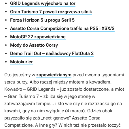
GRID Legends wyjechało na tor
Gran Turismo 7 powoli rozgrzewa silnik
Forza Horizon 5 u progu Serii 5
Assetto Corsa Competizione trafiło na PS5 i XSX/S
MotoGP 22 zapowiedziane
Mody do Assetto Corsy
Demo Trail Out – naśladowcy FlatOuta 2
Motokurier
Oto jesteśmy w
zapowiedzianym
przed dwoma tygodniami
sercu burzy. Albo raczej między młotem a kowadłem.
Kowadło –
GRID Legends
– już zostało dostarczone, a młot
–
Gran Turismo 7
– zbliża się w jego stronę w
zatrważającym tempie… i kto wie czy nie roztrzaska go na
kawałki, gdy na nim wyląduje (4 marca). Gdzieś obok
przyczaiło się zaś „next-genowe”
Assetto Corsa
Competizione
. A inne gry? W nich też nie przestało toczyć