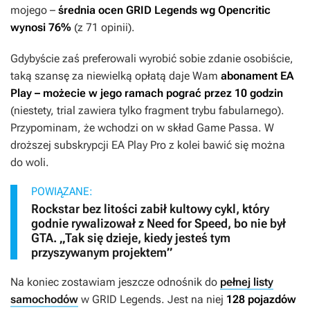
mojego –
średnia ocen
GRID Legends
wg Opencritic
wynosi 76%
(z 71 opinii).
Gdybyście zaś preferowali wyrobić sobie zdanie osobiście,
taką szansę za niewielką opłatą daje Wam
abonament EA
Play – możecie w jego ramach pograć przez 10 godzin
(niestety, trial zawiera tylko fragment trybu fabularnego).
Przypominam, że wchodzi on w skład Game Passa. W
droższej subskrypcji EA Play Pro z kolei bawić się można
do woli.
POWIĄZANE:
Rockstar bez litości zabił kultowy cykl, który
godnie rywalizował z Need for Speed, bo nie był
GTA. „Tak się dzieje, kiedy jesteś tym
przyszywanym projektem”
Na koniec zostawiam jeszcze odnośnik do
pełnej listy
samochodów
w
GRID Legends
. Jest na niej
128 pojazdów