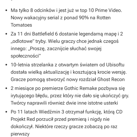
Ma tylko 8 odcinków i jest już w top 10 Prime Video.
Nowy wakacyjny serial z ponad 90% na Rotten
Tomatoes
Za 11 dni Battlefield 6 dostanie legendarną mapę i 2
„odlotowe” tryby. Wielu graczy chce jednak czegoś
innego: „Proszę, zacznijcie słuchać swojej
społeczności”
10-letnia strzelanka z otwartym światem od Ubisoftu
dostała wielką aktualizację i kosztującą krocie wersję.
Gracze pomogą stworzyć nowy rozdział Ghost Recon
2 miesiące po premierze Gothic Remake pozbywa się
irytującego błędu, przez który nie dało się ukończyć gry.
Twórcy naprawili również dwie inne istotne usterki
Po 11 latach Wiedźmin 3 otrzymał funkcję, którą CD
Projekt Red porzucił przed premierą i nigdy nie
dokończył. Niektóre rzeczy gracze zobaczą po raz
pierwszy