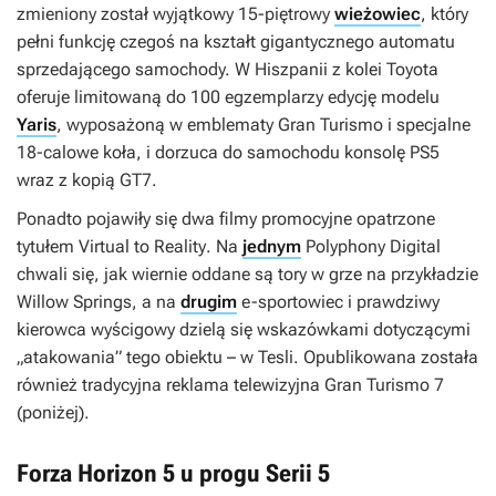
zmieniony został wyjątkowy 15-piętrowy
wieżowiec
, który
pełni funkcję czegoś na kształt gigantycznego automatu
sprzedającego samochody. W Hiszpanii z kolei Toyota
oferuje limitowaną do 100 egzemplarzy edycję modelu
Yaris
, wyposażoną w emblematy
Gran Turismo
i specjalne
18-calowe koła, i dorzuca do samochodu konsolę PS5
wraz z kopią
GT7
.
Ponadto pojawiły się dwa filmy promocyjne opatrzone
tytułem
Virtual to Reality
. Na
jednym
Polyphony Digital
chwali się, jak wiernie oddane są tory w grze na przykładzie
Willow Springs, a na
drugim
e-sportowiec i prawdziwy
kierowca wyścigowy dzielą się wskazówkami dotyczącymi
„atakowania” tego obiektu – w Tesli. Opublikowana została
również tradycyjna reklama telewizyjna
Gran Turismo 7
(poniżej).
Forza Horizon 5 u progu Serii 5