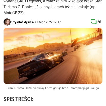
wydane GRID Legends, a zaraz za nim w kolejce czeka Gran
Turismo 7. Doniesień o innych grach też nie brakuje (np.
MotoGP 22).

26
Krzysztof Mysiak
27 lutego 2022 12:17
Gran Turismo i GRID się tłuką, Forza gotuje broń - motoprzegląd Drauga.
SPIS TREŚCI: