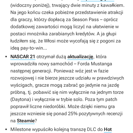
(widoczny poniżej), trwający dwie minuty z kawałkiem.
Na jego końcu czeka pobieżne przedstawienie atrakcji
dla graczy, którzy dopłacą za
Season Pass
– oprócz
dodatkowej zawartości mogą liczyć na ułatwienie w
postaci mnożnika zarabianych kredytów. A ja głupi
łudziłem się, że Włosi może wycofają się z pogoni za
ideą pay-to-win…
NASCAR 21
otrzymał dużą
aktualizację
, która
wprowadziła nowy samochód – Forda Mustanga
następnej generacji. Ponieważ wóz jest w fazie
rozwojowej i nie bierze jeszcze udziału w prawdziwych
wyścigach, gracze mogą zabrać go jedynie na jazdę
próbną, tj. pobawić się nim wyłącznie na jednym torze
(Daytona) i wyłącznie w trybie solo. Poza tym patch
poprawił liczne niedoróbki. Może dzięki niemu gra
jeszcze wzniesie się ponad 25% pozytywnych recenzji
na
Steamie
?
Milestone wypuściło kolejną transzę DLC do
Hot