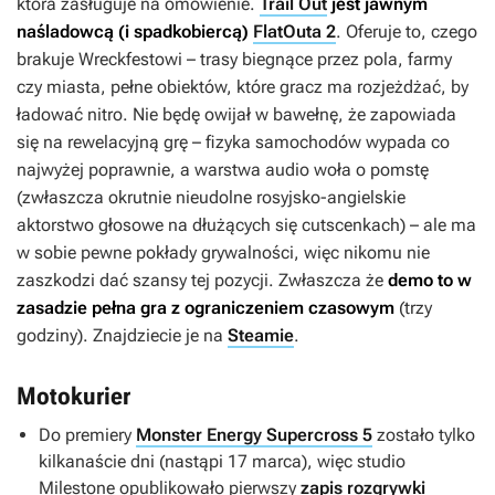
która zasługuje na omówienie.
Trail Out
jest jawnym
naśladowcą (i spadkobiercą)
FlatOuta 2
. Oferuje to, czego
brakuje
Wreckfestowi
– trasy biegnące przez pola, farmy
czy miasta, pełne obiektów, które gracz ma rozjeżdżać, by
ładować nitro. Nie będę owijał w bawełnę, że zapowiada
się na rewelacyjną grę – fizyka samochodów wypada co
najwyżej poprawnie, a warstwa audio woła o pomstę
(zwłaszcza okrutnie nieudolne rosyjsko-angielskie
aktorstwo głosowe na dłużących się cutscenkach) – ale ma
w sobie pewne pokłady grywalności, więc nikomu nie
zaszkodzi dać szansy tej pozycji. Zwłaszcza że
demo to w
zasadzie pełna gra z ograniczeniem czasowym
(trzy
godziny). Znajdziecie je na
Steamie
.
Motokurier
Do premiery
Monster Energy Supercross 5
zostało tylko
kilkanaście dni (nastąpi 17 marca), więc studio
Milestone opublikowało pierwszy
zapis rozgrywki