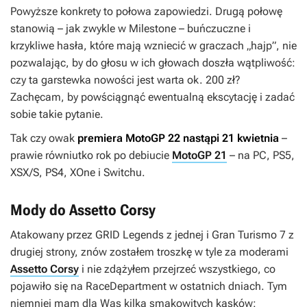
Powyższe konkrety to połowa zapowiedzi. Drugą połowę
stanowią – jak zwykle w Milestone – buńczuczne i
krzykliwe hasła, które mają wzniecić w graczach „hajp”, nie
pozwalając, by do głosu w ich głowach doszła wątpliwość:
czy ta garstewka nowości jest warta ok. 200 zł?
Zachęcam, by powściągnąć ewentualną ekscytację i zadać
sobie takie pytanie.
Tak czy owak
premiera
MotoGP 22
nastąpi 21 kwietnia
–
prawie równiutko rok po debiucie
MotoGP 21
– na PC, PS5,
XSX/S, PS4, XOne i Switchu.
Mody do Assetto Corsy
Atakowany przez
GRID Legends
z jednej i
Gran Turismo 7
z
drugiej strony, znów zostałem troszkę w tyle za moderami
Assetto Corsy
i nie zdążyłem przejrzeć wszystkiego, co
pojawiło się na RaceDepartment w ostatnich dniach. Tym
niemniej mam dla Was kilka smakowitych kąsków: