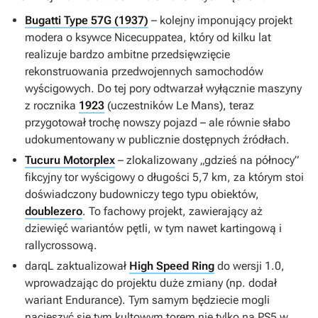
Bugatti Type 57G (1937)
– kolejny imponujący projekt
modera o ksywce Nicecuppatea, który od kilku lat
realizuje bardzo ambitne przedsięwzięcie
rekonstruowania przedwojennych samochodów
wyścigowych. Do tej pory odtwarzał wyłącznie maszyny
z rocznika
1923
(uczestników Le Mans), teraz
przygotował trochę nowszy pojazd – ale równie słabo
udokumentowany w publicznie dostępnych źródłach.
Tucuru Motorplex
– zlokalizowany „gdzieś na północy”
fikcyjny tor wyścigowy o długości 5,7 km, za którym stoi
doświadczony budowniczy tego typu obiektów,
doublezero
. To fachowy projekt, zawierający aż
dziewięć wariantów pętli, w tym nawet kartingową i
rallycrossową.
darqL zaktualizował
High Speed Ring
do wersji 1.0,
wprowadzając do projektu duże zmiany (np. dodał
wariant Endurance). Tym samym będziecie mogli
nacieszyć się tym kultowym torem nie tylko na PS5 w