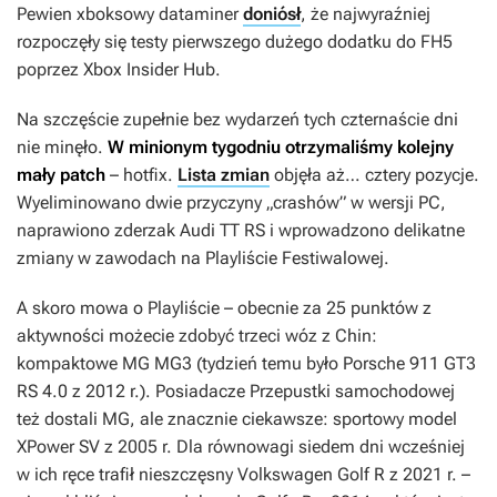
Pewien xboksowy dataminer
doniósł
, że najwyraźniej
rozpoczęły się testy pierwszego dużego dodatku do
FH5
poprzez Xbox Insider Hub.
Na szczęście zupełnie bez wydarzeń tych czternaście dni
nie minęło.
W minionym tygodniu otrzymaliśmy kolejny
mały patch
– hotfix.
Lista zmian
objęła aż… cztery pozycje.
Wyeliminowano dwie przyczyny „crashów” w wersji PC,
naprawiono zderzak Audi TT RS i wprowadzono delikatne
zmiany w zawodach na Playliście Festiwalowej.
A skoro mowa o Playliście – obecnie za 25 punktów z
aktywności możecie zdobyć trzeci wóz z Chin:
kompaktowe MG MG3 (tydzień temu było Porsche 911 GT3
RS 4.0 z 2012 r.). Posiadacze
Przepustki samochodowej
też dostali MG, ale znacznie ciekawsze: sportowy model
XPower SV z 2005 r. Dla równowagi siedem dni wcześniej
w ich ręce trafił nieszczęsny Volkswagen Golf R z 2021 r. –