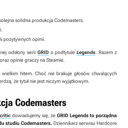
olejna solidna produkcja Codemasters.
i.
% pozytywnych opinii.
nej odsłony serii
GRID
o podtytule
Legends
. Razem z
 oraz opinie graczy na Steamie.
ie wielkim hitem. Choć nie brakuje głosów chwalących
rdzą, że tytuł nie jest niczym wyjątkowym.
kcja Codemasters
ritic
dowiadujemy się, że
GRID Legends
to porządna
ydu studiu Codemasters.
Dziennikarz serwisu Hardcore