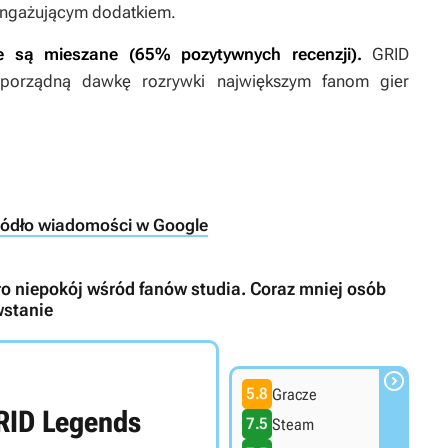
o angażującym dodatkiem.
e są mieszane (65% pozytywnych recenzji).
GRID
orządną dawkę rozrywki największym fanom gier
ródło wiadomości w Google
 niepokój wśród fanów studia. Coraz mniej osób
wstanie

5.8
Gracze
RID Legends
7.5
Steam