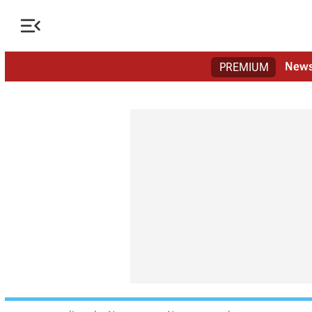

New
PREMIUM