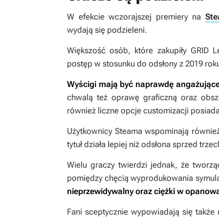
W efekcie wczorajszej premiery na
Ste
wydają się podzieleni.
Większość osób, które zakupiły
GRID L
postęp w stosunku do odsłony z 2019 rok
Wyścigi mają być naprawdę angażujące
chwalą też oprawę graficzną oraz obsz
również liczne opcje customizacji posia
Użytkownicy Steama wspominają również
tytuł działa lepiej niż odsłona sprzed trzech
Wielu graczy twierdzi jednak, że tworz
pomiędzy chęcią wyprodukowania symulat
nieprzewidywalny oraz ciężki w opanow
Fani sceptycznie wypowiadają się także 