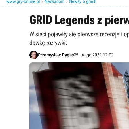
www.gry-online.pl
Newsroom
Newsy o grach


GRID Legends z pierw
W sieci pojawiły się pierwsze recenzje i
dawkę rozrywki.
Przemysław Dygas
25 lutego 2022 12:02