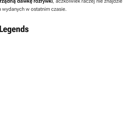
rządną dawkę rozrywki
, aczkolwiek raczej
nie znajdzie
ch wydanych w ostatnim czasie.
 Legends