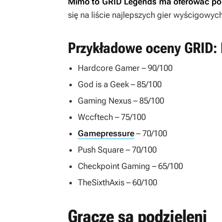
Mimo to
GRID Legends
ma oferować po
się na liście najlepszych gier wyścigowy
Przykładowe oceny GRID:
Hardcore Gamer – 90/100
God is a Geek – 85/100
Gaming Nexus – 85/100
Wccftech – 75/100
Gamepressure
– 70/100
Push Square – 70/100
Checkpoint Gaming – 65/100
TheSixthAxis – 60/100
Gracze są podzieleni