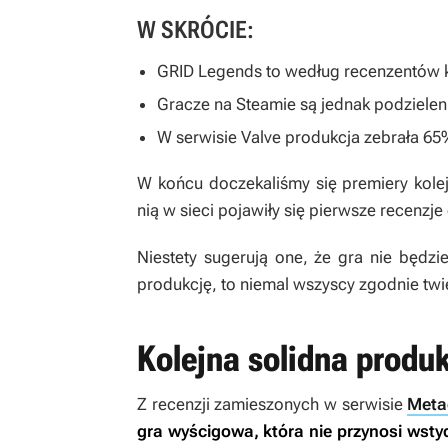
W SKRÓCIE:
GRID Legends
to według recenzentów k
Gracze na Steamie są jednak podzielen
W serwisie Valve produkcja zebrała 65
W końcu doczekaliśmy się premiery kolej
nią w sieci pojawiły się pierwsze recenzje
Niestety sugerują one, że gra nie będz
produkcję, to niemal wszyscy zgodnie twie
Kolejna solidna produ
Z recenzji zamieszonych w serwisie
Metac
gra wyścigowa, która nie przynosi wst