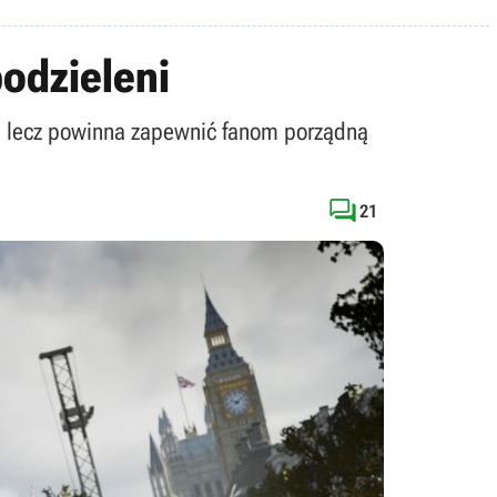
odzieleni
a, lecz powinna zapewnić fanom porządną

21