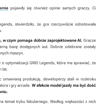
amie
pojawiły się również opinie samych graczy. Ci
egends
, stwierdziło, że gra rzeczywiście odnotowała
u.
, w czym pomaga dobrze zaprojektowane AI.
Gracze
erną bazę dostępnych aut. Dobrze odebrane zostały
danych maszyn.
 o optymalizacji
GRID Legends
, która ma sprawiać, że
 lat.
ąc omawianą produkcję, deweloperzy stali w rozkroku
ora i gry arcade.
W efekcie model jazdy ma być dość
aniu.
na temat trybu fabularnego. Według większości z nich