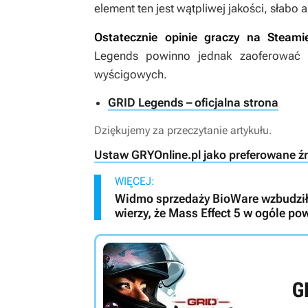
element ten jest wątpliwej jakości, słab
Ostatecznie opinie graczy na Steami
Legends
powinno jednak zaoferować p
wyścigowych.
GRID Legends – oficjalna strona
Dziękujemy za przeczytanie artykułu.
Ustaw GRYOnline.pl jako preferowane ź
WIĘCEJ:
Widmo sprzedaży BioWare wzbudziło
wierzy, że Mass Effect 5 w ogóle po
G