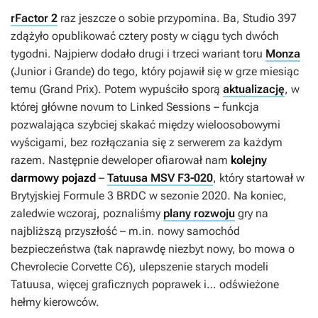
rFactor 2
raz jeszcze o sobie przypomina. Ba, Studio 397
zdążyło opublikować cztery posty w ciągu tych dwóch
tygodni. Najpierw dodało drugi i trzeci wariant toru
Monza
(Junior i Grande) do tego, który pojawił się w grze miesiąc
temu (Grand Prix). Potem wypuściło sporą
aktualizację
, w
której główne novum to Linked Sessions – funkcja
pozwalająca szybciej skakać między wieloosobowymi
wyścigami, bez rozłączania się z serwerem za każdym
razem. Następnie deweloper ofiarował nam
kolejny
darmowy pojazd
–
Tatuusa MSV F3-020
, który startował w
Brytyjskiej Formule 3 BRDC w sezonie 2020. Na koniec,
zaledwie wczoraj, poznaliśmy
plany rozwoju
gry na
najbliższą przyszłość – m.in. nowy samochód
bezpieczeństwa (tak naprawdę niezbyt nowy, bo mowa o
Chevrolecie Corvette C6), ulepszenie starych modeli
Tatuusa, więcej graficznych poprawek i… odświeżone
hełmy kierowców.