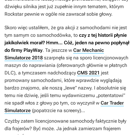
dźwięku silnika jest już zupełnie innym tematem, którym
Rockstar pewnie w ogóle nie zawracał sobie głowy.
Skoro więc ustaliłem, że gra akcji z samochodami nie jest
tym samym co samochodówka, to
czy z tej historii płynie
jakikolwiek morał? Hmm… Cóż, jeden na pewno popłynął
do firmy PlayWay
. Ta jeszcze w
Car Mechanic
Simulatorze 2018
szarpnęła się na sporo licencjonowaych
maszyn do naprawiania (oferowanych głównie w płatnych
DLC), a tymczasem nadchodzący
CMS 2021
jest
promowany samochodami, które wprawdzie wyglądają
bardzo znajomo, ale noszą „lewe” nazwy. I absolutnie się
temu nie dziwię, jeśli temu wydawniczemu „potentatowi”
nie spadł włos z głowy po tym, co wyczynił w
Car Trader
Simulatorze
(popatrzcie na screeny)…
Czyżby zatem licencjonowane samochody faktycznie były
dla frajerów? Być może. Ja jednak zamierzam frajerem