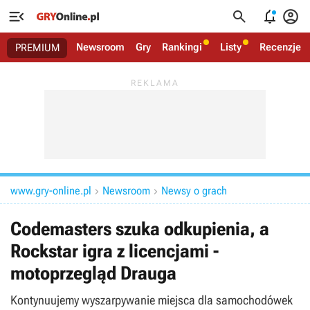




Newsroom
Gry
Rankingi
Listy
Recenzje
PREMIUM
www.gry-online.pl
Newsroom
Newsy o grach


Codemasters szuka odkupienia, a
Rockstar igra z licencjami -
motoprzegląd Drauga
Kontynuujemy wyszarpywanie miejsca dla samochodówek