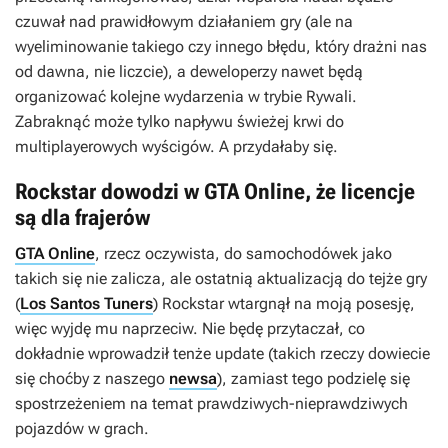
czuwał nad prawidłowym działaniem gry (ale na
wyeliminowanie takiego czy innego błędu, który drażni nas
od dawna, nie liczcie), a deweloperzy nawet będą
organizować kolejne wydarzenia w trybie Rywali.
Zabraknąć może tylko napływu świeżej krwi do
multiplayerowych wyścigów. A przydałaby się.
Rockstar dowodzi w GTA Online, że licencje
są dla frajerów
GTA Online
, rzecz oczywista, do samochodówek jako
takich się nie zalicza, ale ostatnią aktualizacją do tejże gry
(
Los Santos Tuners
) Rockstar wtargnął na moją posesję,
więc wyjdę mu naprzeciw. Nie będę przytaczał, co
dokładnie wprowadził tenże update (takich rzeczy dowiecie
się choćby z naszego
newsa
), zamiast tego podzielę się
spostrzeżeniem na temat prawdziwych-nieprawdziwych
pojazdów w grach.