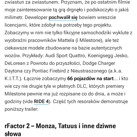
zwiastun za zwiastunem. Przyznam, że po ostatnim filmie
moje zainteresowanie tą grą drgnęło i podskoczyło o jakiś
milimetr. Deweloper
pochwalił się
bowiem wreszcie
licencjami, które zdobył na potrzeby tego projektu.
Zobaczymy w nim nie tylko fikcyjne samochodziki wyklute z
wyobraźni pracowników Mattela (i Milestone), ale też
ciekawsze modele zbudowane na bazie autentycznych
wozów. Przykłady: Audi Sport Quattro, Koenigsegg Jesko,
DeLorean z
Powrotu do przyszłości
, Dodge Charger
Daytona czy Pontiac Firebird z
Nieustraszonego
(a.k.a.
K.I.T.T.). Łącznie zobaczymy
66 pojazdów na start
… i kto
wie czy nie drugie tyle w płatnych DLC, których premiery
Milestone pewnie ma już rozpisane co do dnia, a może i
godziny (vide
RIDE 4
). Część tych resoraków demonstruje
poniższy trailer:
rFactor 2 – Monza, Tatuus i inne dziwne
słowa