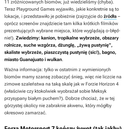
11 zróżnicowanych biomów, już wiedzieliśmy (chyba).
Teraz Playground Games wyjawiło, jakie konkretnie są to
lokacje, i przedstawiło je pobieżnie (zajrzyjcie do
źródła
–
oprócz screenów znajdziecie tam kilka krótkich filmików
prezentujących wybrane miejsca, które wyglądają o-błęd-
nie!).
Zwiedzimy: kanion, tropikalne wybrzeże, obszary
rolnicze, suche wzgórza, dżunglę, „żywą pustynię”,
skaliste wybrzeże, piaszczystą pustynię (sic!), bagno,
miasto Guanajuato i wulkan
.
Ważna informacja: tylko w ostatnim z wymienionych
biomów mamy szansę zobaczyć śnieg, więc nie liczcie na
zimowe szaleństwa na taką skalę jak w
Forzie Horizon 4
(właściwie czy ktokolwiek wyobrażał sobie Meksyk
przysypany białym puchem?). Dobrze chociaż, że w tej
górzystej okolicy nie zabraknie akwenu, który mógłby
okresowo zamarzać.
Forza Motorsport 7 kończy żywot (tak jakby)