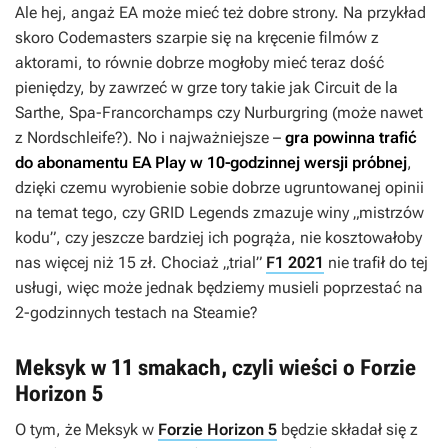
Ale hej, angaż EA może mieć też dobre strony. Na przykład
skoro Codemasters szarpie się na kręcenie filmów z
aktorami, to równie dobrze mogłoby mieć teraz dość
pieniędzy, by zawrzeć w grze tory takie jak Circuit de la
Sarthe, Spa-Francorchamps czy Nurburgring (może nawet
z Nordschleife?). No i najważniejsze –
gra powinna trafić
do abonamentu EA Play w 10-godzinnej wersji próbnej
,
dzięki czemu wyrobienie sobie dobrze ugruntowanej opinii
na temat tego, czy
GRID Legends
zmazuje winy „mistrzów
kodu”, czy jeszcze bardziej ich pogrąża, nie kosztowałoby
nas więcej niż 15 zł. Chociaż „trial”
F1 2021
nie trafił do tej
usługi, więc może jednak będziemy musieli poprzestać na
2-godzinnych testach na Steamie?
Meksyk w 11 smakach, czyli wieści o Forzie
Horizon 5
O tym, że Meksyk w
Forzie Horizon 5
będzie składał się z