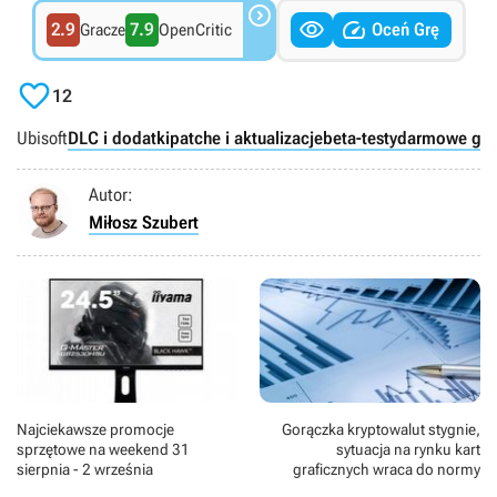



2.9
7.9
Oceń Grę
Gracze
OpenCritic

12
Ubisoft
DLC i dodatki
patche i aktualizacje
beta-testy
darmowe gra
Autor:
Miłosz Szubert
Najciekawsze promocje
Gorączka kryptowalut stygnie,
sprzętowe na weekend 31
sytuacja na rynku kart
sierpnia - 2 września
graficznych wraca do normy