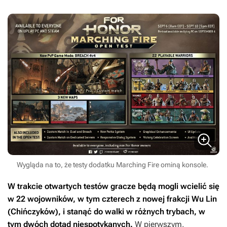
Wygląda na to, że testy dodatku Marching Fire ominą konsole.
W trakcie otwartych testów gracze będą mogli wcielić się
w 22 wojowników, w tym czterech z nowej frakcji Wu Lin
(Chińczyków), i stanąć do walki w różnych trybach, w
tym dwóch dotąd niespotykanych.
W pierwszym,