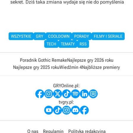
sekret. Dziś taka zmiana wydaje się nie do pomyślenia
WSZYSTKIE
GRY
COOLDOWN
PORADY
FILMY I SERIALE
TECH
TEMATY
RSS
Poradnik Gothic Remake
Najlepsze gry 2026 roku
Najlepsze gry 2025 roku
Wiedźmin 4
Najbliższe premiery
GRYOnline.pl:
tvgry.pl:
O nas
Regulamin
Polityka redakcyjna