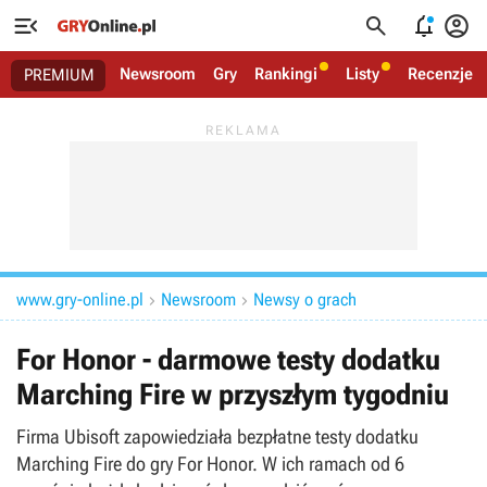




Newsroom
Gry
Rankingi
Listy
Recenzje
PREMIUM
www.gry-online.pl
Newsroom
Newsy o grach


For Honor - darmowe testy dodatku
Marching Fire w przyszłym tygodniu
Firma Ubisoft zapowiedziała bezpłatne testy dodatku
Marching Fire do gry For Honor. W ich ramach od 6