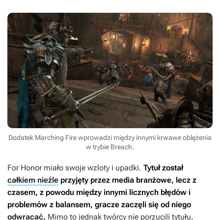
Dodatek Marching Fire wprowadzi między innymi krwawe oblężenia
w trybie Breach.
For Honor
miało swoje wzloty i upadki.
Tytuł został
całkiem nieźle
przyjęty przez media branżowe, lecz z
czasem, z powodu między innymi licznych błędów i
problemów z balansem, gracze zaczęli się od niego
odwracać
.
Mimo to jednak twórcy nie porzucili tytułu,