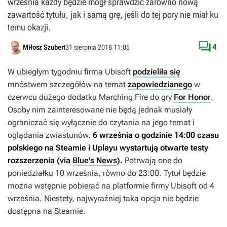
września każdy będzie mógł sprawdzić zarówno nową
zawartość tytułu, jak i samą grę, jeśli do tej pory nie miał ku
temu okazji.

4
Miłosz Szubert
31 sierpnia 2018 11:05
W ubiegłym tygodniu firma Ubisoft
podzieliła się
mnóstwem szczegółów na temat
zapowiedzianego
w
czerwcu dużego dodatku
Marching Fire
do gry
For Honor
.
Osoby nim zainteresowane nie będą jednak musiały
ograniczać się wyłącznie do czytania na jego temat i
oglądania zwiastunów.
6 września o godzinie 14:00 czasu
polskiego na Steamie i Uplayu wystartują otwarte testy
rozszerzenia (via
Blue's News
).
Potrwają one do
poniedziałku 10 września, równo do 23:00. Tytuł będzie
można wstępnie pobierać na platformie firmy Ubisoft od 4
września. Niestety, najwyraźniej taka opcja nie będzie
dostępna na Steamie.