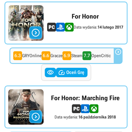
For Honor
Data wydania:
14 lutego 2017


6.3
6.6
6.9
7.7
GRYOnline
Gracze
Steam
OpenCritic


Oceń Grę
For Honor: Marching Fire

Data wydania:
16 października 2018