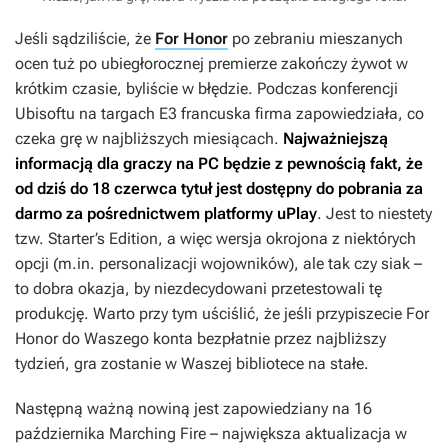
Jeśli sądziliście, że
For Honor
po zebraniu mieszanych
ocen tuż po ubiegłorocznej premierze zakończy żywot w
krótkim czasie, byliście w błędzie. Podczas konferencji
Ubisoftu na targach E3 francuska firma zapowiedziała, co
czeka grę w najbliższych miesiącach.
Najważniejszą
informacją dla graczy na PC będzie z pewnością fakt, że
od dziś do 18 czerwca tytuł jest dostępny do pobrania za
darmo za pośrednictwem platformy uPlay
. Jest to niestety
tzw. Starter’s Edition, a więc wersja okrojona z niektórych
opcji (m.in. personalizacji wojowników), ale tak czy siak –
to dobra okazja, by niezdecydowani przetestowali tę
produkcję. Warto przy tym uściślić, że jeśli przypiszecie
For
Honor
do Waszego konta bezpłatnie przez najbliższy
tydzień, gra zostanie w Waszej bibliotece na stałe.
Następną ważną nowiną jest zapowiedziany na 16
października
Marching Fire
– największa aktualizacja w