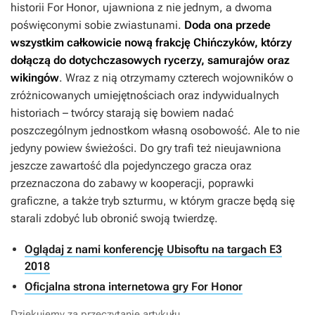
historii
For Honor
, ujawniona z nie jednym, a dwoma
poświęconymi sobie zwiastunami.
Doda ona przede
wszystkim całkowicie nową frakcję Chińczyków, którzy
dołączą do dotychczasowych rycerzy, samurajów oraz
wikingów
. Wraz z nią otrzymamy czterech wojowników o
zróżnicowanych umiejętnościach oraz indywidualnych
historiach – twórcy starają się bowiem nadać
poszczególnym jednostkom własną osobowość. Ale to nie
jedyny powiew świeżości. Do gry trafi też nieujawniona
jeszcze zawartość dla pojedynczego gracza oraz
przeznaczona do zabawy w kooperacji, poprawki
graficzne, a także tryb szturmu, w którym gracze będą się
starali zdobyć lub obronić swoją twierdzę.
Oglądaj z nami konferencję Ubisoftu na targach E3
2018
Oficjalna strona internetowa gry For Honor
Dziękujemy za przeczytanie artykułu.