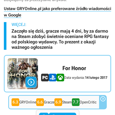
Ustaw GRYOnline.pl jako preferowane źródło wiadomości
w Google
WIĘCEJ:
Zaczęło się dziś, gracze mają 4 dni, by za darmo
na Steam zdobyć świetnie oceniane RPG fantasy
od polskiego wydawcy. To prezent z okazji
ważnego ogłoszenia
For Honor
Data wydania:
14 lutego 2017


6.3
6.6
6.9
7.7
GRYOnline
Gracze
Steam
OpenCritic