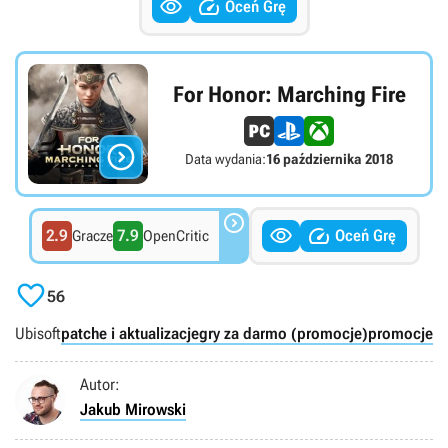


Oceń Grę
For Honor: Marching Fire

Data wydania:
16 października 2018



2.9
7.9
Oceń Grę
Gracze
OpenCritic

56
Ubisoft
patche i aktualizacje
gry za darmo (promocje)
promocje c
Autor:
Jakub Mirowski