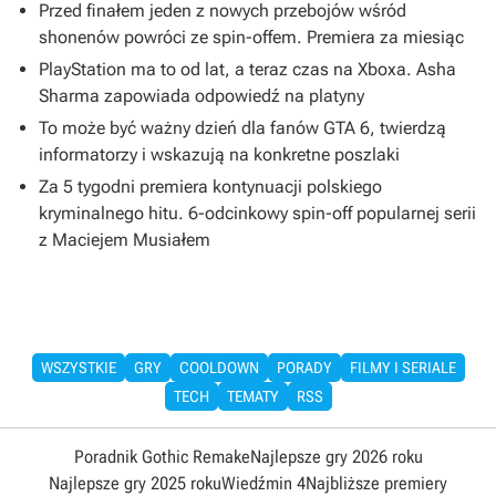
Przed finałem jeden z nowych przebojów wśród
shonenów powróci ze spin-offem. Premiera za miesiąc
PlayStation ma to od lat, a teraz czas na Xboxa. Asha
Sharma zapowiada odpowiedź na platyny
To może być ważny dzień dla fanów GTA 6, twierdzą
informatorzy i wskazują na konkretne poszlaki
Za 5 tygodni premiera kontynuacji polskiego
kryminalnego hitu. 6-odcinkowy spin-off popularnej serii
z Maciejem Musiałem
WSZYSTKIE
GRY
COOLDOWN
PORADY
FILMY I SERIALE
TECH
TEMATY
RSS
Poradnik Gothic Remake
Najlepsze gry 2026 roku
Najlepsze gry 2025 roku
Wiedźmin 4
Najbliższe premiery