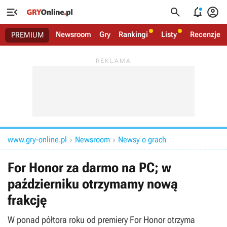




Newsroom
Gry
Rankingi
Listy
Recenzje
PREMIUM
www.gry-online.pl
Newsroom
Newsy o grach


For Honor za darmo na PC; w
październiku otrzymamy nową
frakcję
W ponad półtora roku od premiery For Honor otrzyma