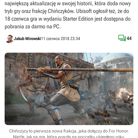
największą aktualizację w swojej historii, która doda nowy
tryb gry oraz frakcję Chińczyków. Ubisoft ogłosił też, że do
18 czerwca gra w wydaniu Starter Edition jest dostępna do
pobrania za darmo na PC.

44
Jakub Mirowski
11 czerwca 2018 23:34
Chińczycy to pierwsza nowa frakcja, jaka dołączy do For Honor.
Nieźle, jak na grę, która wyszła na początku ubiegłego roku.