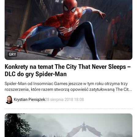
GRY
Konkrety na temat The City That Never Sleeps –
DLC do gry Spider-Man
Spider-Man od Insomniac Games jeszcze w tym roku otrzyma trzy
rozszerzenia, które razem stworzą opowieść zatytułowaną The City
That Never Sleeps. Twórcy podzielili się nie tylko informacjami na
Krystian Pieniążek
28 sierpnia 2018 18:08
temat zawartości pierwszego odcinka, lecz również zdradzili, kiedy
możemy spodziewać się premier dodatków.