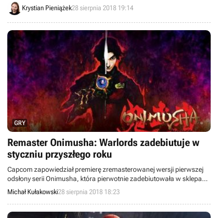
Xboksa One oraz LEGO Star Wars III: The Clone Wars i Sega Vintage
Krystian Pieniążek
28 sierpnia 2018 19:14
Collection: Monster World na Xboksa 360.
GRY
Remaster Onimusha: Warlords zadebiutuje w
styczniu przyszłego roku
Capcom zapowiedział premierę zremasterowanej wersji pierwszej
odsłony serii Onimusha, która pierwotnie zadebiutowała w sklepach
w 2001 roku. Tytuł pojawi się w styczniu przyszłego roku na
Michał Kułakowski
28 sierpnia 2018 18:23
komputerach PC oraz konsolach PlayStation 4, Xbox One i Nintendo
Switch.