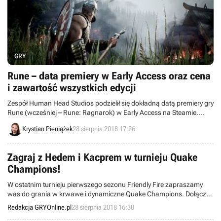
GRY
Rune – data premiery w Early Access oraz cena
i zawartość wszystkich edycji
Zespół Human Head Studios podzielił się dokładną datą premiery gry
Rune (wcześniej – Rune: Ragnarok) w Early Access na Steamie.
Poza tym autorzy ujawnili zawartość poszczególnych edycji
Krystian Pieniążek
28 sierpnia 2018 17:26
dostępnych w przedsprzedaży.
Zagraj z Hedem i Kacprem w turnieju Quake
Champions!
W ostatnim turnieju pierwszego sezonu Friendly Fire zapraszamy
was do grania w krwawe i dynamiczne Quake Champions. Dołącz
do ekipy TVGRY i zgarnij nagrody od SteelSeries.
Redakcja GRYOnline.pl
28 sierpnia 2018 16:30