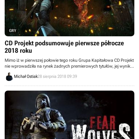
GRY
CD Projekt podsumowuje pierwsze półrocze
2018 roku
Mimo iż w pierwszej połowie tego roku Grupa Kapitałowa CD Projekt
nie wprowadziła na rynek żadnych premierowych tytułów, jej wyniki
finansowe mogą dawać powody do zadowolenia.
Michał Ostiak
28 sierpnia 2018 09:39