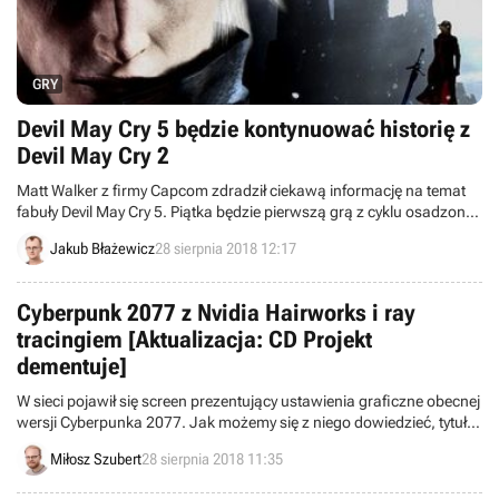
GRY
Devil May Cry 5 będzie kontynuować historię z
Devil May Cry 2
Matt Walker z firmy Capcom zdradził ciekawą informację na temat
fabuły Devil May Cry 5. Piątka będzie pierwszą grą z cyklu osadzoną
po wydarzeniach z niesławnej drugiej odsłony serii.
Jakub Błażewicz
28 sierpnia 2018 12:17
Cyberpunk 2077 z Nvidia Hairworks i ray
tracingiem [Aktualizacja: CD Projekt
dementuje]
W sieci pojawił się screen prezentujący ustawienia graficzne obecnej
wersji Cyberpunka 2077. Jak możemy się z niego dowiedzieć, tytuł
będzie obsługiwał technologię ray tracing w czasie rzeczywistym
Miłosz Szubert
28 sierpnia 2018 11:35
oraz Nvidia Hairworks.