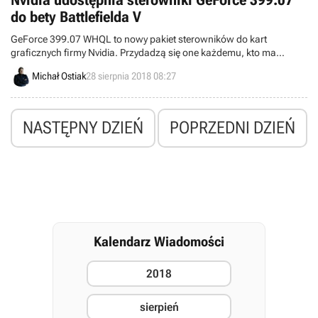
Nvidia udostępnia sterowniki GeForce 399.07
do bety Battlefielda V
GeForce 399.07 WHQL to nowy pakiet sterowników do kart
graficznych firmy Nvidia. Przydadzą się one każdemu, kto ma
zamiar przetestować otwartą betę Battlefielda V.
Michał Ostiak
28 sierpnia 2018 08:27
NASTĘPNY DZIEŃ
POPRZEDNI DZIEŃ
Kalendarz Wiadomości
2018
sierpień