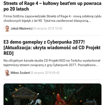
Streets of Rage 4 – kultowy beat'em up powraca
po 20 latach
Firma DotEmu zapowiedziała Streets of Rage 4 - nową odsłonę cyklu
chodzonych bijatyk z lat 90. Tytuł ma zaoferować klasyczną
rozgrywkę beat'em up z pewnymi modyfikacjami oraz ręcznie
Jakub Błażewicz
28 sierpnia 2018 10:00
rysowaną oprawę wizualną.
E3 demo gameplay z Cyberpunka 2077!
[Aktualizacja: ukryta wiadomość od CD Projekt
RED]
Na oficjalnym kanale studia CD Projekt RED na Twitchu wystartował
tajemniczy stream związany z grą Cyberpunk 2077. Początkowo
można było na nim zobaczyć tylko ciąg cyfr i liter - ostatecznie
Miłosz Szubert
28 sierpnia 2018 09:45
okazały się one prowadzić do wyczekiwanej prezentacji rozgrywki z
tego RPG.