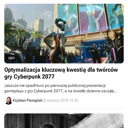
GRY
Optymalizacja kluczową kwestią dla twórców
gry Cyberpunk 2077
Jeszcze nie opadł kurz po pierwszej publicznej prezentacji
gameplayu z gry Cyberpunk 2077, a na światło dzienne zaczęły
wychodzić nowe informacje na temat tej produkcji. Jeśli martwicie
Krystian Pieniążek
28 sierpnia 2018 15:42
się o jej optymalizację, to powinniście wiedzieć, że jest ona oczkiem
w głowie deweloperów od momentu rozpoczęcia prac.