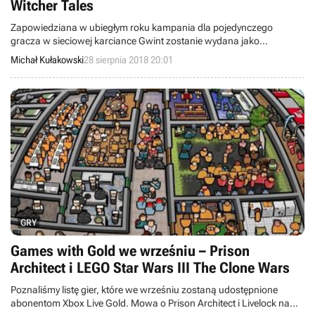
Witcher Tales
Zapowiedziana w ubiegłym roku kampania dla pojedynczego
gracza w sieciowej karciance Gwint zostanie wydana jako
samodzielna komercyjna gra pod tytułem Thronebreaker: The
Michał Kułakowski
28 sierpnia 2018 20:01
Witcher Tales. Cena oraz data premiery tytułu nie są jeszcze znane.
GRY
Games with Gold we wrześniu – Prison
Architect i LEGO Star Wars III The Clone Wars
Poznaliśmy listę gier, które we wrześniu zostaną udostępnione
abonentom Xbox Live Gold. Mowa o Prison Architect i Livelock na