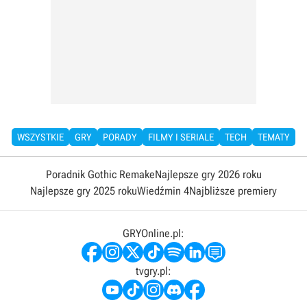
WSZYSTKIE
GRY
PORADY
FILMY I SERIALE
TECH
TEMATY
Poradnik Gothic Remake
Najlepsze gry 2026 roku
Najlepsze gry 2025 roku
Wiedźmin 4
Najbliższe premiery
GRYOnline.pl:
tvgry.pl: