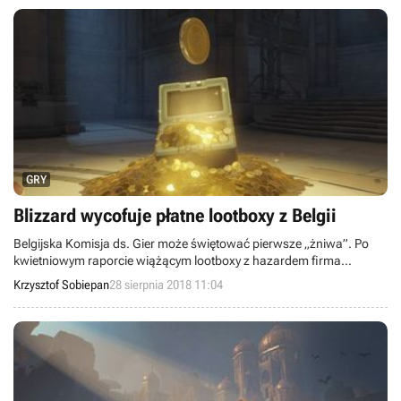
GRY
Blizzard wycofuje płatne lootboxy z Belgii
Belgijska Komisja ds. Gier może świętować pierwsze „żniwa”. Po
kwietniowym raporcie wiążącym lootboxy z hazardem firma
Blizzard zdecydowała się wycofać dla obywateli tego kraju
Krzysztof Sobiepan
28 sierpnia 2018 11:04
możliwość zakupu skrzynek w Overwatch i Heroes of the Storm za
prawdziwe pieniądze.