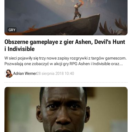
GRY
Obszerne gameplaye z gier Ashen, Devil's Hunt
i Indivisible
W sieci pojawiły się trzy nowe zapisy rozgrywki z targów gamescom.
Pozwalają one zobaczyć w akcji gry RPG Ashen i Indivisible oraz
polską produkcję Devil’s Hunt.
Adrian Werner
28 sierpnia 2018 10:40