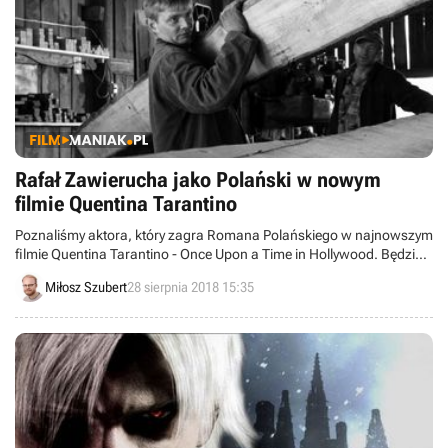
Rafał Zawierucha jako Polański w nowym
filmie Quentina Tarantino
Poznaliśmy aktora, który zagra Romana Polańskiego w najnowszym
filmie Quentina Tarantino - Once Upon a Time in Hollywood. Będzie
nim Rafał Zawierucha. Polaka ujrzymy u boku między innymi Brada
Miłosz Szubert
28 sierpnia 2018 15:35
Pitta, Leonardo DiCaprio oraz Margot Robbie.