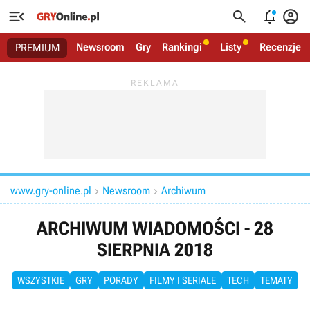




Newsroom
Gry
Rankingi
Listy
Recenzje
PREMIUM
www.gry-online.pl
Newsroom
Archiwum


ARCHIWUM WIADOMOŚCI - 28
SIERPNIA 2018
WSZYSTKIE
GRY
PORADY
FILMY I SERIALE
TECH
TEMATY