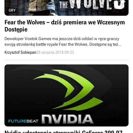
GRY
Fear the Wolves – dziś premiera we Wczesnym
Dostępie
Deweloper Vostok Games ma jeszcze dziś oddać w ręce graczy
swoją strzelankę battle royale Fear the Wolves. Dostępne są też
informacje o cenie produktu, a z okazji prapremiery zaplanowano
Krzysztof Sobiepan
28 sierpnia 2018 09:33
sesję z twórcami gry.