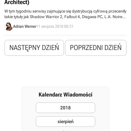
Architect)
W tym tygodniu serwisy zajmujące się dystrybucją cyfrową przeceniły
takie tytuły jak Shadow Warrior 2, Fallout 4, Disgaea PC, L.A. Noire
Complete Edition, Prison Architect czy Titan Quest: Ragnarok, a
Adrian Werner
11 sierpnia 2018 00:21
także serię Dead Island oraz dodatki do Euro Truck Simulator 2.
NASTĘPNY DZIEŃ
POPRZEDNI DZIEŃ
Kalendarz Wiadomości
2018
sierpień