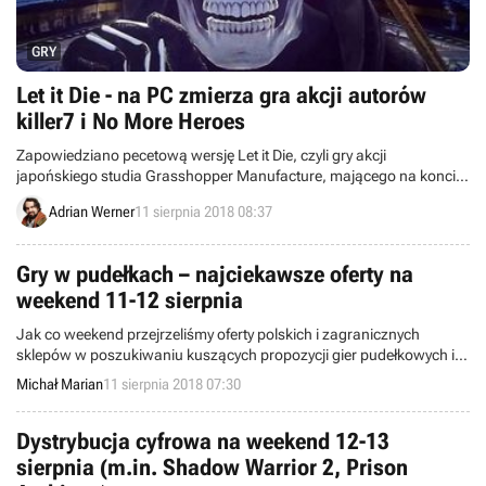
GRY
Let it Die - na PC zmierza gra akcji autorów
killer7 i No More Heroes
Zapowiedziano pecetową wersję Let it Die, czyli gry akcji
japońskiego studia Grasshopper Manufacture, mającego na koncie
takie tytuły jak No More Heroes, Lollipop Chainsaw czy killer7.
Adrian Werner
11 sierpnia 2018 08:37
Gry w pudełkach – najciekawsze oferty na
weekend 11-12 sierpnia
Jak co weekend przejrzeliśmy oferty polskich i zagranicznych
sklepów w poszukiwaniu kuszących propozycji gier pudełkowych i
sprzętu. Tym razem taniej można kupić m.in. Dishonored 2, Batman:
Michał Marian
11 sierpnia 2018 07:30
Arkham Knight, Planescape Torment Enhanced Edition oraz Tom
Clancy's The Division.
Dystrybucja cyfrowa na weekend 12-13
sierpnia (m.in. Shadow Warrior 2, Prison