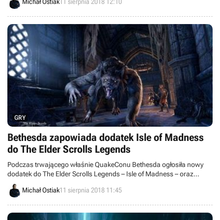
Michał Ostiak
11 sierpnia 2018 12:10
wyglądać będą starcia, ekwipunek oraz zdolności bohatera.
GRY
Bethesda zapowiada dodatek Isle of Madness
do The Elder Scrolls Legends
Podczas trwającego właśnie QuakeConu Bethesda ogłosiła nowy
dodatek do The Elder Scrolls Legends – Isle of Madness – oraz
zaprezentowała zwiastun DLC Wolfhunter do The Elder Scrolls
Michał Ostiak
11 sierpnia 2018 11:45
Online, które zadebiutuje na dniach.