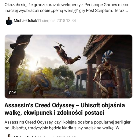
Okazało się, że gracze oraz deweloperzy z Periscope Games nieco
inaczej wyobrażali sobie „pełną wersję” gry Post Scriptum. Teraz
twórcy publikują list otwarty z przeprosinami.
Michał Ostiak
11 sierpnia 2018 13:34
GRY
Assassin’s Creed Odyssey – Ubisoft objaśnia
walkę, ekwipunek i zdolności postaci
Assassin’s Creed Odyssey, czyli kolejna odsłona popularnej serii gier
od Ubisoftu, tradycyjnie będzie kładła silny nacisk na walkę. W
najnowszym materiale wideo twórcy prezentują oraz wyjaśniają, jak