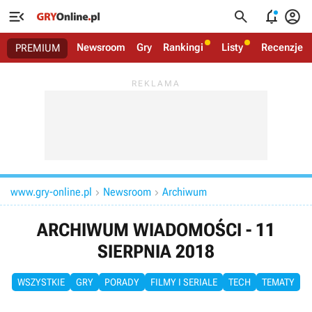




Newsroom
Gry
Rankingi
Listy
Recenzje
PREMIUM
www.gry-online.pl
Newsroom
Archiwum


ARCHIWUM WIADOMOŚCI - 11
SIERPNIA 2018
WSZYSTKIE
GRY
PORADY
FILMY I SERIALE
TECH
TEMATY