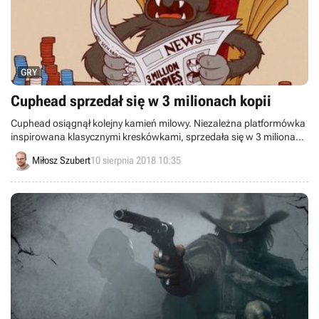
GRY
Cuphead sprzedał się w 3 milionach kopii
Cuphead osiągnął kolejny kamień milowy. Niezależna platformówka
inspirowana klasycznymi kreskówkami, sprzedała się w 3 milionach
egzemplarzy. Z tej okazji na PC oraz Xboksie One trwa promocja na
Miłosz Szubert
10 sierpnia 2018 10:35
tytuł.