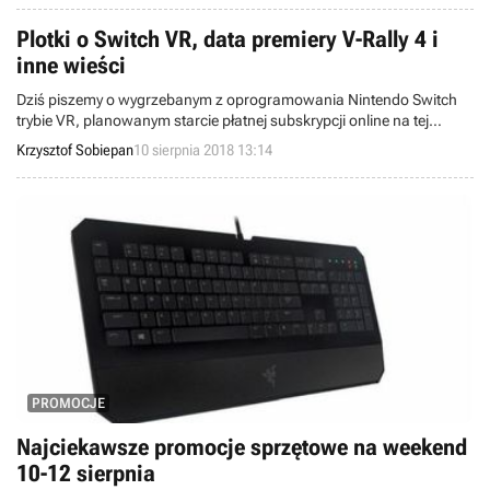
Plotki o Switch VR, data premiery V-Rally 4 i
inne wieści
Dziś piszemy o wygrzebanym z oprogramowania Nintendo Switch
trybie VR, planowanym starcie płatnej subskrypcji online na tej
konsoli we wrześniu i dacie premiery ścigałki V-Rally 4. Witajcie w
Krzysztof Sobiepan
10 sierpnia 2018 13:14
wieściach ze świata – codziennej porcji krótkich wiadomości.
PROMOCJE
Najciekawsze promocje sprzętowe na weekend
10-12 sierpnia