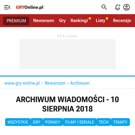




Newsroom
Gry
Rankingi
Listy
Recenzje
PREMIUM
www.gry-online.pl
Newsroom
Archiwum


ARCHIWUM WIADOMOŚCI - 10
SIERPNIA 2018
WSZYSTKIE
GRY
PORADY
FILMY I SERIALE
TECH
TEMATY