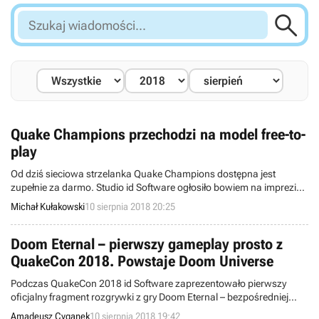

Szukaj
wiadomości...
Quake Champions przechodzi na model free-to-
play
Od dziś sieciowa strzelanka Quake Champions dostępna jest
zupełnie za darmo. Studio id Software ogłosiło bowiem na imprezie
QuakeCon 2018, że gra przechodzi kompletnie na model zabawy
Michał Kułakowski
10 sierpnia 2018 20:25
free-to-play.
Doom Eternal – pierwszy gameplay prosto z
QuakeCon 2018. Powstaje Doom Universe
Podczas QuakeCon 2018 id Software zaprezentowało pierwszy
oficjalny fragment rozgrywki z gry Doom Eternal – bezpośredniej
kontynuacji Dooma z 2016 roku.
Amadeusz Cyganek
10 sierpnia 2018 19:42