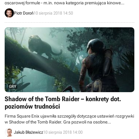
oscarowej formule - m.in. nowa kategoria premiująca kinowe
blockbustery - nie spodobały się ludziom z branży filmowej.
Piotr Doroń
10 sierpnia 2018 14:50
Niektórzy z nich wieszczą koniec Hollywood.
GRY
Shadow of the Tomb Raider – konkrety dot.
poziomów trudności
Firma Square Enix ujawniła szczegóły dotyczące ustawień rozgrywki
w Shadow of the Tomb Raider. Gra pozwoli na osobne
dostosowanie poziomu trudności zagadek, walki oraz eksploracji i
Jakub Błażewicz
10 sierpnia 2018 14:00
zaoferuje opcje pomagające m.in. osobom niepełnosprawnym.