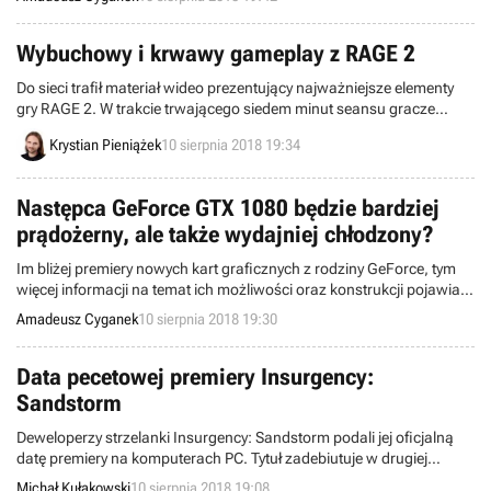
Wybuchowy i krwawy gameplay z RAGE 2
Do sieci trafił materiał wideo prezentujący najważniejsze elementy
gry RAGE 2. W trakcie trwającego siedem minut seansu gracze
mogą zobaczyć zróżnicowany świat gry, postapokaliptyczne
Krystian Pieniążek
10 sierpnia 2018 19:34
pojazdy oraz mocarny arsenał, jaki zostanie oddany do ich
dyspozycji.
Następca GeForce GTX 1080 będzie bardziej
prądożerny, ale także wydajniej chłodzony?
Im bliżej premiery nowych kart graficznych z rodziny GeForce, tym
więcej informacji na temat ich możliwości oraz konstrukcji pojawia
się w sieci. Najnowsza partia wieści dotyczy następcy topowego
Amadeusz Cyganek
10 sierpnia 2018 19:30
modelu obecnej generacji, czyli GTX 1080.
Data pecetowej premiery Insurgency:
Sandstorm
Deweloperzy strzelanki Insurgency: Sandstorm podali jej oficjalną
datę premiery na komputerach PC. Tytuł zadebiutuje w drugiej
połowie września. Osoby, które złożą zamówienia
Michał Kułakowski
10 sierpnia 2018 19:08