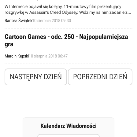
W Internecie pojawił się kolejny, 11-minutowy film prezentujący
rozgrywkę w Assassin’s Creed Odyssey. Widzimy na nim zadanie z
udziałem znanego starożytnego Greka - Hipokratesa.
Bartosz Świątek
10 sierpnia 2018 09:30
Cartoon Games - odc. 250 - Najpopularniejsza
gra
Marcin Kępski
10 sierpnia 2018 06:47
NASTĘPNY DZIEŃ
POPRZEDNI DZIEŃ
Kalendarz Wiadomości