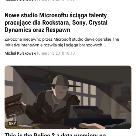
przedpremierowe, otrzymają dostęp do wersji beta gry.
Nowe studio Microsoftu ściąga talenty
pracujące dla Rockstara, Sony, Crystal
Dynamics oraz Respawn
Założone niedawno przez Microsoft studio deweloperskie The
Initiative intensywnie rozwija się i ściąga branżowych
profesjonalistów. Mają oni na swoim koncie gry takie jak God of War,
Michał Kułakowski
10 sierpnia 2018 18:10
Red Dead Redemption czy Tomb Raider i pracowali w studiach Sony
Santa Monica, Rockstar, Crystal Dynamics oraz Respawn
Entertainment.
GRY
This is the Police 2 z datą premiery na