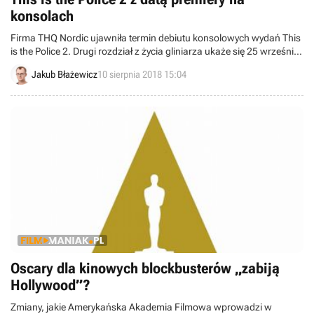
konsolach
Firma THQ Nordic ujawniła termin debiutu konsolowych wydań This
is the Police 2. Drugi rozdział z życia gliniarza ukaże się 25 września
na PlayStation 4, Nintendo Switch oraz Xboksie One.
Jakub Błażewicz
10 sierpnia 2018 15:04
Oscary dla kinowych blockbusterów „zabiją
Hollywood”?
Zmiany, jakie Amerykańska Akademia Filmowa wprowadzi w