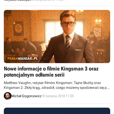
podwoiła wcześniejsze sukcesy innych japońskich produkcji na
platformie Steam.
Nowe informacje o filmie Kingsman 3 oraz
potencjalnym odłamie serii
Matthew Vaughn, reżyser filmów Kingsman: Tajne Służby oraz
Kingsman 2: Złoty krąg, zdradził, czego możemy spodziewać się po
trzeciej części cyklu. Dowiedzieliśmy się również, o czym
Michał Grygorcewicz
10 sierpnia 2018 11:05
opowiedzieć może spin-off serii.