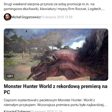
Drugi weekend sierpnia przynosi ze sobą promocje m.in. na
gamingowe słuchawki, klawiatury i myszy firm Roccat, Logitech,
Razer i Onkyo oraz na telewizory Samsunga, Panasonica i Sharpa.
Michał Grygorcewicz
10 sierpnia 2018 13:05
GRY
Monster Hunter World z rekordową premierą na
PC
Capcom wystartował z pecetowym Monster Hunter: World z
niemałym przytupem. Wczorajsza premiera portu była najbardziej
udanym pierwszym dniem firmy od początku 2018 roku i prawie
Krzysztof Sobiepan
10 sierpnia 2018 11:24