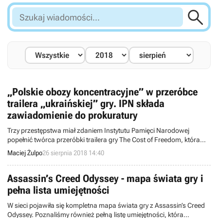

Szukaj
wiadomości...
„Polskie obozy koncentracyjne” w przeróbce
trailera „ukraińskiej” gry. IPN składa
zawiadomienie do prokuratury
Trzy przestępstwa miał zdaniem Instytutu Pamięci Narodowej
popełnić twórca przeróbki trailera gry The Cost of Freedom, która
pozwalała wcielić się w Niemca lub w Żyda na terenie obozu
Maciej Żulpo
26 sierpnia 2018 14:40
koncentracyjnego Auschiwtz-Birkenau. Sama produkcja
najprawdopodobniej stanowi prowokację, a ktokolwiek za nią
odpowiada – zyskał ogólnokrajowy rozgłos.
Assassin’s Creed Odyssey - mapa świata gry i
pełna lista umiejętności
W sieci pojawiła się kompletna mapa świata gry z Assassin’s Creed
Odyssey. Poznaliśmy również pełną listę umiejętności, która