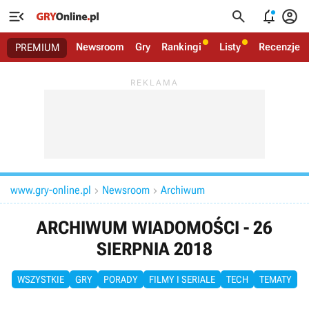




Newsroom
Gry
Rankingi
Listy
Recenzje
PREMIUM
www.gry-online.pl
Newsroom
Archiwum


ARCHIWUM WIADOMOŚCI - 26
SIERPNIA 2018
WSZYSTKIE
GRY
PORADY
FILMY I SERIALE
TECH
TEMATY