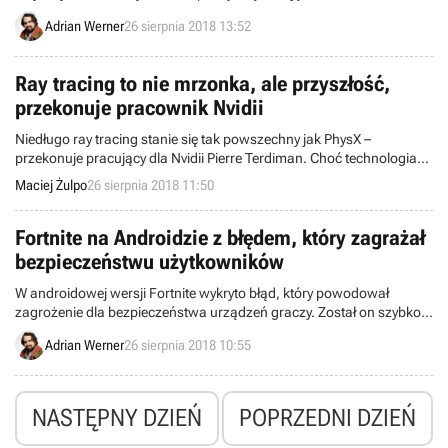
pokazuje, że produkcja pójdzie jeszcze dalej w stronę gatunku RPG
Adrian Werner
26 sierpnia 2018 13:52
niż poprzednia część serii.
Ray tracing to nie mrzonka, ale przyszłość,
przekonuje pracownik Nvidii
Niedługo ray tracing stanie się tak powszechny jak PhysX –
przekonuje pracujący dla Nvidii Pierre Terdiman. Choć technologia
dopiero wchodzi do użytku w grach, rzekomo ma za sobą bogatą
Maciej Żulpo
26 sierpnia 2018 11:50
historię, przed sobą zaś – świetlaną przyszłość... I sporo
przewidywalnej krytyki graczy.
Fortnite na Androidzie z błędem, który zagrażał
bezpieczeństwu użytkowników
W androidowej wersji Fortnite wykryto błąd, który powodował
zagrożenie dla bezpieczeństwa urządzeń graczy. Został on szybko
naprawiony, ale stał się przykładem ryzyka, jakie powoduje
Adrian Werner
26 sierpnia 2018 10:55
dystrybuowanie gier mobilnych poza serwisem Google Play.
NASTĘPNY DZIEŃ
POPRZEDNI DZIEŃ