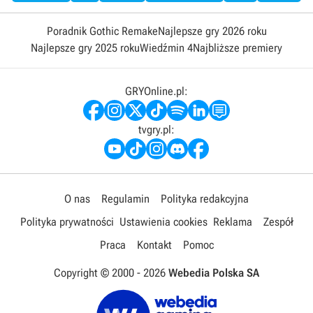
Poradnik Gothic Remake
Najlepsze gry 2026 roku
Najlepsze gry 2025 roku
Wiedźmin 4
Najbliższe premiery
GRYOnline.pl:
tvgry.pl:
O nas
Regulamin
Polityka redakcyjna
Polityka prywatności
Ustawienia cookies
Reklama
Zespół
Praca
Kontakt
Pomoc
Copyright © 2000 -
2026
Webedia Polska SA