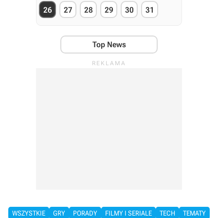
26
27
28
29
30
31
Top News
WSZYSTKIE
GRY
PORADY
FILMY I SERIALE
TECH
TEMATY