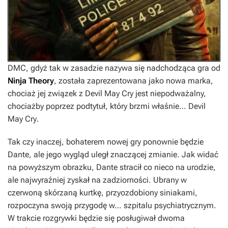
DMC, gdyż tak w zasadzie nazywa się nadchodząca gra od
Ninja Theory
, została zaprezentowana jako nowa marka,
chociaż jej związek z
Devil May Cry
jest niepodważalny,
chociażby poprzez podtytuł, który brzmi właśnie…
Devil
May Cry
.
Tak czy inaczej, bohaterem nowej gry ponownie będzie
Dante, ale jego wygląd uległ znaczącej zmianie. Jak widać
na powyższym obrazku, Dante stracił co nieco na urodzie,
ale najwyraźniej zyskał na zadziorności. Ubrany w
czerwoną skórzaną kurtkę, przyozdobiony siniakami,
rozpoczyna swoją przygodę w… szpitalu psychiatrycznym.
W trakcie rozgrywki będzie się posługiwał dwoma