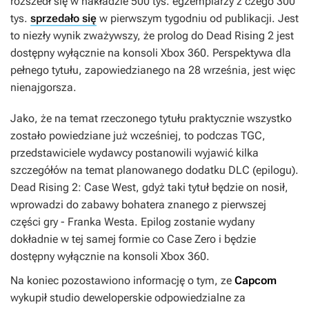
rozszedł się w nakładzie 500 tys. egzemplarzy z czego 300
tys.
sprzedało się
w pierwszym tygodniu od publikacji. Jest
to niezły wynik zważywszy, że prolog do
Dead Rising 2
jest
dostępny wyłącznie na konsoli Xbox 360. Perspektywa dla
pełnego tytułu, zapowiedzianego na 28 września, jest więc
nienajgorsza.
Jako, że na temat rzeczonego tytułu praktycznie wszystko
zostało powiedziane już wcześniej, to podczas TGC,
przedstawiciele wydawcy postanowili wyjawić kilka
szczegółów na temat planowanego dodatku DLC (epilogu).
Dead Rising 2: Case West
, gdyż taki tytuł będzie on nosił,
wprowadzi do zabawy bohatera znanego z pierwszej
części gry - Franka Westa. Epilog zostanie wydany
dokładnie w tej samej formie co
Case Zero
i będzie
dostępny wyłącznie na konsoli Xbox 360.
Na koniec pozostawiono informację o tym, ze
Capcom
wykupił studio deweloperskie odpowiedzialne za