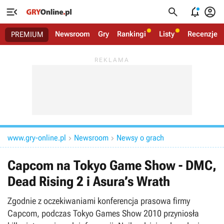




Newsroom
Gry
Rankingi
Listy
Recenzje
PREMIUM
www.gry-online.pl
Newsroom
Newsy o grach


Capcom na Tokyo Game Show - DMC,
Dead Rising 2 i Asura’s Wrath
Zgodnie z oczekiwaniami konferencja prasowa firmy
Capcom, podczas Tokyo Games Show 2010 przyniosła