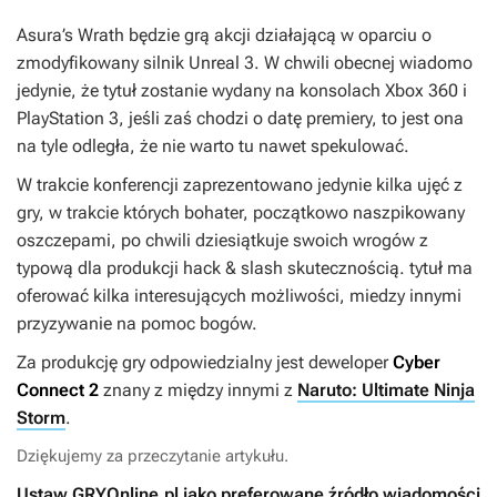
Asura’s Wrath będzie grą akcji działającą w oparciu o
zmodyfikowany silnik Unreal 3. W chwili obecnej wiadomo
jedynie, że tytuł zostanie wydany na konsolach Xbox 360 i
PlayStation 3, jeśli zaś chodzi o datę premiery, to jest ona
na tyle odległa, że nie warto tu nawet spekulować.
W trakcie konferencji zaprezentowano jedynie kilka ujęć z
gry, w trakcie których bohater, początkowo naszpikowany
oszczepami, po chwili dziesiątkuje swoich wrogów z
typową dla produkcji hack & slash skutecznością. tytuł ma
oferować kilka interesujących możliwości, miedzy innymi
przyzywanie na pomoc bogów.
Za produkcję gry odpowiedzialny jest deweloper
Cyber
Connect 2
znany z między innymi z
Naruto: Ultimate Ninja
Storm
.
Dziękujemy za przeczytanie artykułu.
Ustaw GRYOnline.pl jako preferowane źródło wiadomości