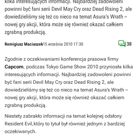
kilka interesujących informacji. Najbardziej zadowoleni
powinni być fani serii Devil May Cry oraz Dead Rising 2, ale
dowiedzieliśmy się też co nieco na temat Asura’s Wrath –
nowej gry akcji, która może się również okazać całkiem
zgrabną produkcją.

38
Remigiusz Maciaszek
15 września 2010 17:30
Zgodnie z oczekiwaniami konferencja prasowa firmy
Capcom
, podczas Tokyo Game Show 2010 przyniosła kilka
interesujących informacji. Najbardziej zadowoleni powinni
być fani serii
Devil May Cry
oraz
Dead Rising 2
, ale
dowiedzieliśmy się też co nieco na temat
Asura’s Wrath
–
nowej gry akcji, która może się również okazać całkiem
zgrabną produkcją.
Niestety zabrakło informacji na temat kolejnej odsłony
Resident Evil
,
który to tytuł był również jednym z bardziej
oczekiwanych.