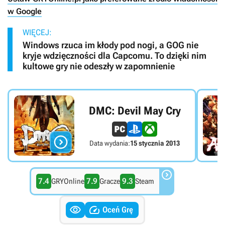
w Google
WIĘCEJ:
Windows rzuca im kłody pod nogi, a GOG nie
kryje wdzięczności dla Capcomu. To dzięki nim
kultowe gry nie odeszły w zapomnienie
DMC: Devil May Cry

Data wydania:
15 stycznia 2013

7.4
7.9
9.3
GRYOnline
Gracze
Steam


Oceń Grę