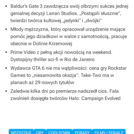
Baldur’s Gate 3 zawdzięcza swój olbrzymi sukces jednej
genialnej decyzji Larian Studios. „Postąpili słusznie”,
twierdzi twórca kultowej „jedynki” i „dwójki”
Młody mężczyzna, który opracował urządzenie mające
pomóc jego dziadkowi w walce z samotnością, pracuje
obecnie w Dolinie Krzemowej
Prime Video z pełną akcji nowością na weekend.
Dystopijny thriller sci-fi w Rio de Janeiro
Wydawca GTA 6 nie ma wątpliwości: cena gry Rockstar
Games to „niesamowita okazja”. Take-Two ma w
planach aż 29 nowych tytułów
Zaledwie kilka dni po premierze nadszedł cios. Fala
zwolnień dosięgła twórców Halo: Campaign Evolved
WSZYSTKIE
GRY
COOLDOWN
PORADY
FILMY I SERIALE