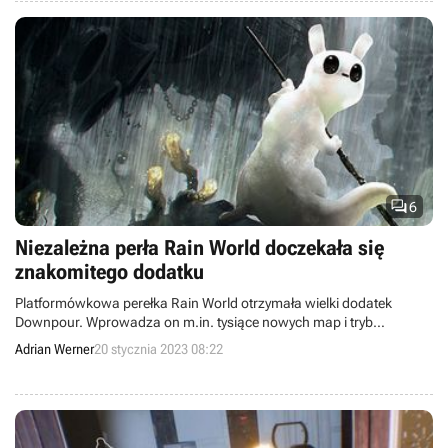

6
Niezależna perła Rain World doczekała się
znakomitego dodatku
Platformówkowa perełka Rain World otrzymała wielki dodatek
Downpour. Wprowadza on m.in. tysiące nowych map i tryb
kooperacyjny.
Adrian Werner
20 stycznia 2023 08:22