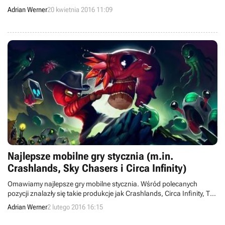
Pocket Mortys i Templar Battleforce.
Adrian Werner
20 kwietnia 2016 11:09
Najlepsze mobilne gry stycznia (m.in.
Crashlands, Sky Chasers i Circa Infinity)
Omawiamy najlepsze gry mobilne stycznia. Wśród polecanych
pozycji znalazły się takie produkcje jak Crashlands, Circa Infinity, The
Pirate: Caribbean Hunt, Battlehand, Dungelot: Shattered Lands, Sky
Adrian Werner
2 lutego 2016 16:15
Chasers, Pocket Mortys i Venture Kid.