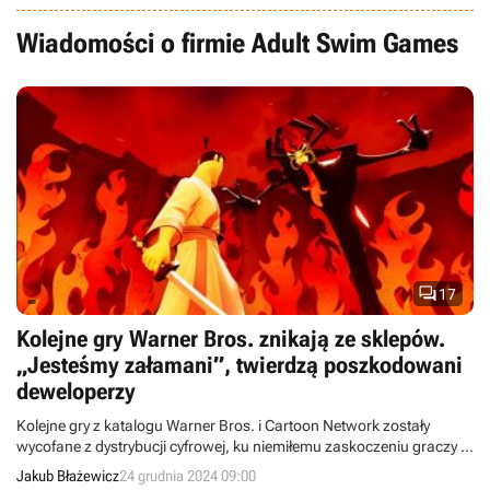
Wiadomości o firmie Adult Swim Games

17
Kolejne gry Warner Bros. znikają ze sklepów.
„Jesteśmy załamani”, twierdzą poszkodowani
deweloperzy
Kolejne gry z katalogu Warner Bros. i Cartoon Network zostały
wycofane z dystrybucji cyfrowej, ku niemiłemu zaskoczeniu graczy i
deweloperów.
Jakub Błażewicz
24 grudnia 2024 09:00