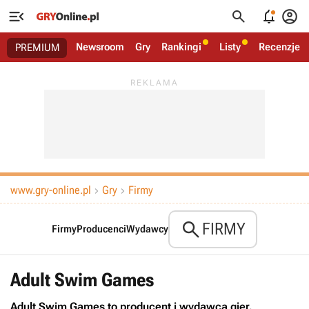




Newsroom
Gry
Rankingi
Listy
Recenzje
PREMIUM
www.gry-online.pl
Gry
Firmy



FIRMY
Firmy
Producenci
Wydawcy
Adult Swim Games
Adult Swim Games to producent i wydawca gier.