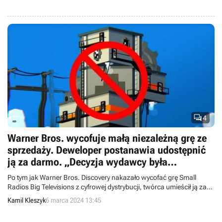

4
Warner Bros. wycofuje małą niezależną grę ze
sprzedaży. Deweloper postanawia udostępnić
ją za darmo. „Decyzja wydawcy była
przygnębiająca”
Po tym jak Warner Bros. Discovery nakazało wycofać grę Small
Radios Big Televisions z cyfrowej dystrybucji, twórca umieścił ją za
darmo na swojej stronie. Założyciel Fire Face określił decyzję
Kamil Kleszyk
6 marca 2024 13:45
medialnego giganta mianem „przygnębiającej”.