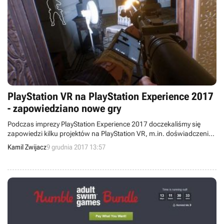
PlayStation VR na PlayStation Experience 2017
- zapowiedziano nowe gry
Podczas imprezy PlayStation Experience 2017 doczekaliśmy się
zapowiedzi kilku projektów na PlayStation VR, m.in. doświadczenia
opartego na The Last Guardian i strzelanki Firewall Zero Hour.
Kamil Zwijacz
9 grudnia 2017 13:57
Ponadto dowiedzieliśmy się o nadchodzącej aktualizacji gry
WipEout: Omega Collection.