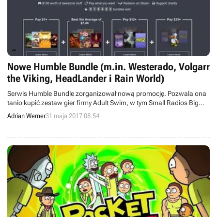
Nowe Humble Bundle (m.in. Westerado, Volgarr
the Viking, HeadLander i Rain World)
Serwis Humble Bundle zorganizował nową promocję. Pozwala ona
tanio kupić zestaw gier firmy Adult Swim, w tym Small Radios Big
Televisions, WASTED, Westerado: Double Barreled, Volgarr the
Adrian Werner
31 maja 2017 08:54
Viking, Duck Game, Rise & Shine, HeadLander, Rain World,
Glittermitten Grove oraz Frog Fractions 2.