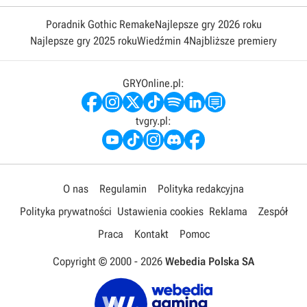
Poradnik Gothic Remake
Najlepsze gry 2026 roku
Najlepsze gry 2025 roku
Wiedźmin 4
Najbliższe premiery
GRYOnline.pl:
tvgry.pl:
O nas
Regulamin
Polityka redakcyjna
Polityka prywatności
Ustawienia cookies
Reklama
Zespół
Praca
Kontakt
Pomoc
Copyright © 2000 -
2026
Webedia Polska SA