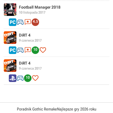
Football Manager 2018
10 listopada 2017


4.5
DiRT 4
9 czerwca 2017



10
DiRT 4
9 czerwca 2017


10
Poradnik Gothic Remake
Najlepsze gry 2026 roku