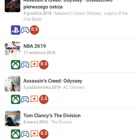
pierwszego ostrza
4 grudnia 2018
- Assassin's Creed: Odyssey - Legacy of the
First Blade

0.5
NBA 2K19
11 września 2018


0.5
Assassin's Creed: Odyssey
5 października 2018
- AC Odyssey


2.5
Tom Clancy's The Division
8 marca 2016
- The Division


0.5