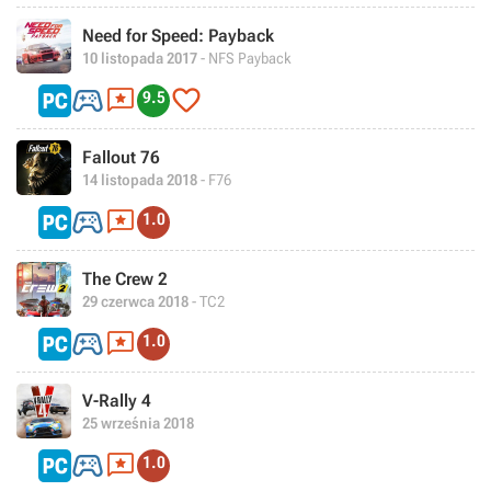
Need for Speed: Payback
10 listopada 2017
- NFS Payback



9.5
Fallout 76
14 listopada 2018
- F76


1.0
The Crew 2
29 czerwca 2018
- TC2


1.0
V-Rally 4
25 września 2018


1.0