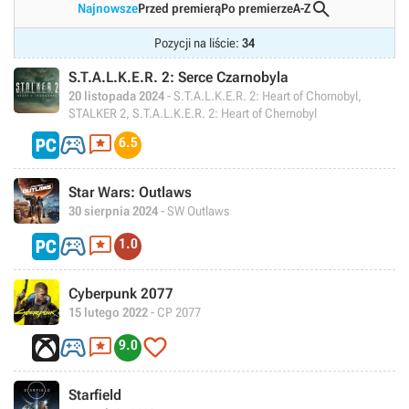

Najnowsze
Przed premierą
Po premierze
A-Z
Pozycji na liście:
34
S.T.A.L.K.E.R. 2: Serce Czarnobyla
20 listopada 2024
- S.T.A.L.K.E.R. 2: Heart of Chornobyl,
STALKER 2, S.T.A.L.K.E.R. 2: Heart of Chernobyl


6.5
Star Wars: Outlaws
30 sierpnia 2024
- SW Outlaws


1.0
Cyberpunk 2077
15 lutego 2022
- CP 2077



9.0
Starfield