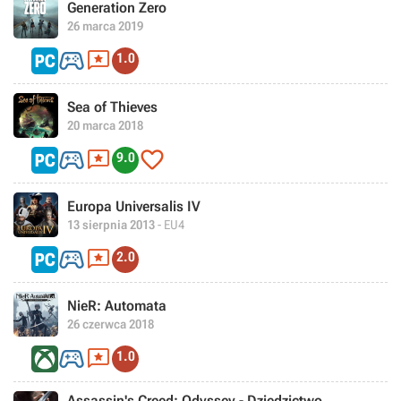
Generation Zero
26 marca 2019


1.0
Sea of Thieves
20 marca 2018



9.0
Europa Universalis IV
13 sierpnia 2013
- EU4


2.0
NieR: Automata
26 czerwca 2018


1.0
Assassin's Creed: Odyssey - Dziedzictwo