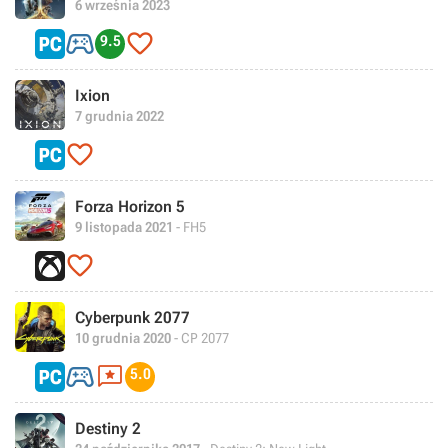
6 września 2023


9.5
Ixion
7 grudnia 2022

Forza Horizon 5
9 listopada 2021
- FH5

Cyberpunk 2077
10 grudnia 2020
- CP 2077


5.0
Destiny 2