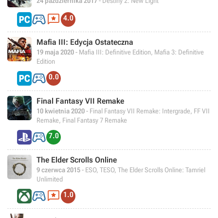
24 października 2017
- Destiny 2: New Light


4.0
Mafia III: Edycja Ostateczna
19 maja 2020
- Mafia III: Definitive Edition, Mafia 3: Definitive
Edition

0.0
Final Fantasy VII Remake
10 kwietnia 2020
- Final Fantasy VII Remake: Intergrade, FF VII
Remake, Final Fantasy 7 Remake

7.0
The Elder Scrolls Online
9 czerwca 2015
- ESO, TESO, The Elder Scrolls Online: Tamriel
Unlimited


1.0