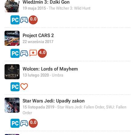
Wiedźmin 3: Dziki Gon
19 maja 2015
- The Witcher 3: Wild Hunt

0.0
Project CARS 2
22 września 2017


4.0
Wolcen: Lords of Mayhem
13 lutego 2020
- Umbra

Star Wars Jedi: Upadły zakon
15 listopada 2019
- Star Wars Jedi: Fallen Order, SWJ: Fallen
Order

0.0