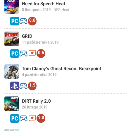
Need for Speed: Heat
8 listopada 2019
- NFS Heat

0.0
GRID
11 października 2019


0.5
Tom Clancy's Ghost Recon: Breakpoint
4 października 2019

1.5
DiRT Rally 2.0
26 lutego 2019


1.0