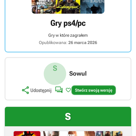
Gry ps4/pc
Gry w które zagrałem
Opublikowana:
26 marca 2026
S
Sowul



Udostępnij
Stwórz swoją wersję
S
Link bezpośredni