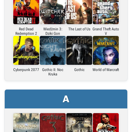
Embed (iframe)
X (Twitter)
Red Dead
Wiedźmin 3:
The Last of Us
Grand Theft Auto
Redemption 2
Dziki Gon
V
Link do grafiki poziomej
Link do grafiki pionowej
Cyberpunk 2077
Gothic II: Noc
Gothic
World of Warcraft
Kruka
A