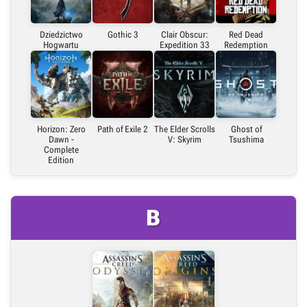
Dziedzictwo
Gothic 3
Clair Obscur:
Red Dead
Hogwartu
Expedition 33
Redemption
Horizon: Zero
Path of Exile 2
The Elder Scrolls
Ghost of
Dawn -
V: Skyrim
Tsushima
Complete
Edition
B