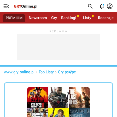




Newsroom
Gry
Rankingi
Listy
Recenzje
PREMIUM
www.gry-online.pl
Top Listy
Gry ps4/pc

