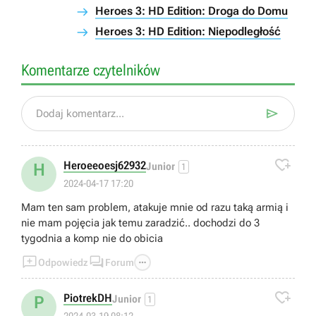
Heroes 3: HD Edition: Droga do Domu
Heroes 3: HD Edition: Niepodległość
Komentarze czytelników

Dodaj komentarz...

Heroeeoesj62932
H
Junior
1
2024-04-17 17:20
Mam ten sam problem, atakuje mnie od razu taką armią i
nie mam pojęcia jak temu zaradzić.. dochodzi do 3
tygodnia a komp nie do obicia



Odpowiedz
Forum

PiotrekDH
P
Junior
1
2024-03-19 08:12