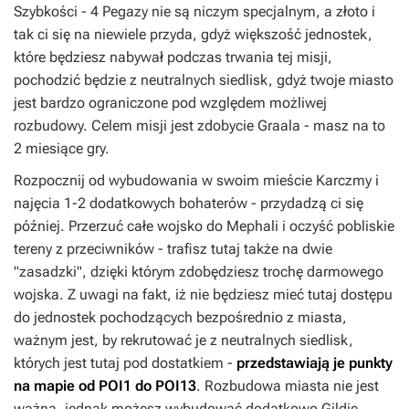
Szybkości - 4 Pegazy nie są niczym specjalnym, a złoto i
tak ci się na niewiele przyda, gdyż większość jednostek,
które będziesz nabywał podczas trwania tej misji,
pochodzić będzie z neutralnych siedlisk, gdyż twoje miasto
jest bardzo ograniczone pod względem możliwej
rozbudowy. Celem misji jest zdobycie Graala - masz na to
2 miesiące gry.
Rozpocznij od wybudowania w swoim mieście Karczmy i
najęcia 1-2 dodatkowych bohaterów - przydadzą ci się
później. Przerzuć całe wojsko do Mephali i oczyść pobliskie
tereny z przeciwników - trafisz tutaj także na dwie
"zasadzki", dzięki którym zdobędziesz trochę darmowego
wojska. Z uwagi na fakt, iż nie będziesz mieć tutaj dostępu
do jednostek pochodzących bezpośrednio z miasta,
ważnym jest, by rekrutować je z neutralnych siedlisk,
których jest tutaj pod dostatkiem -
przedstawiają je punkty
na mapie od POI1 do POI13
. Rozbudowa miasta nie jest
ważna, jednak możesz wybudować dodatkowo Gildię