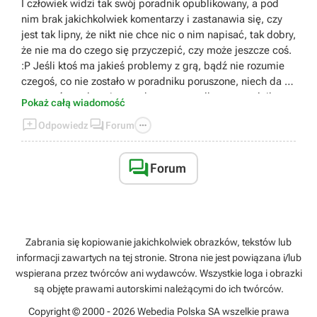
I człowiek widzi tak swój poradnik opublikowany, a pod
nim brak jakichkolwiek komentarzy i zastanawia się, czy
jest tak lipny, że nikt nie chce nic o nim napisać, tak dobry,
że nie ma do czego się przyczepić, czy może jeszcze coś.
:P Jeśli ktoś ma jakieś problemy z grą, bądź nie rozumie
czegoś, co nie zostało w poradniku poruszone, niech da o
tym znać, a odpowiem na komentarz, albo w poradniku
Pokaż całą wiadomość
pojawi się stosowny rozdział. ;)



Odpowiedz
Forum

Forum
Zabrania się kopiowanie jakichkolwiek obrazków, tekstów lub
informacji zawartych na tej stronie. Strona nie jest powiązana i/lub
wspierana przez twórców ani wydawców. Wszystkie loga i obrazki
są objęte prawami autorskimi należącymi do ich twórców.
Copyright © 2000 - 2026 Webedia Polska SA wszelkie prawa