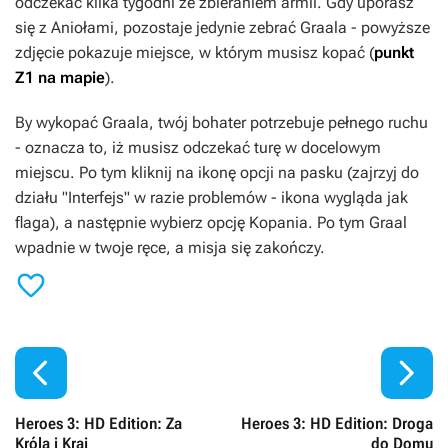
odczekać kilka tygodni ze zbieraniem armii. Gdy uporasz
się z Aniołami, pozostaje jedynie zebrać Graala - powyższe
zdjęcie pokazuje miejsce, w którym musisz kopać (
punkt
Z1 na mapie
).
By wykopać Graala, twój bohater potrzebuje pełnego ruchu
- oznacza to, iż musisz odczekać turę w docelowym
miejscu. Po tym kliknij na ikonę opcji na pasku (zajrzyj do
działu "Interfejs" w razie problemów - ikona wygląda jak
flaga), a następnie wybierz opcję Kopania. Po tym Graal
wpadnie w twoje ręce, a misja się zakończy.



Heroes 3: HD Edition: Za
Heroes 3: HD Edition: Droga
Króla i Kraj
do Domu