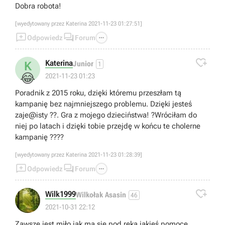
Dobra robota!
[wyedytowany przez Katerina 2021-11-23 01:27:51]



Odpowiedz
Forum

Katerina
K
Junior
1
😂
2021-11-23 01:23
Poradnik z 2015 roku, dzięki któremu przeszłam tą
kampanię bez najmniejszego problemu. Dzięki jesteś
zaje@isty ??. Gra z mojego dzieciństwa! ?Wróciłam do
niej po latach i dzięki tobie przejdę w końcu te cholerne
kampanię ????
[wyedytowany przez Katerina 2021-11-23 01:28:39]



Odpowiedz
Forum

Wilk1999
Wilkołak Asasin
46
2021-10-31 22:12
Zawsze jest miło jak ma się pod ręką jakieś pomoce.