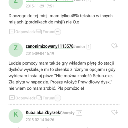
Z
2015-11-29 17:51
Dlaczego do tej misji mam tylko 48% tekstu a w innych
misjach (pordnikach do misji) nie O.o



Odpowiedz
Forum

zanonimizowany1113578
Z
Junior
1
2015-09-04 16:19
Ludzie pomocy mam tak że gry wkładam płytę do stacji
dysków wyskakuje mi to okienko z różnymi opcjami i gdy
wybieram instaluj pisze "Nie można znaleźć Setup.exe.
Zła płyta w napędzie. Proszę włożyć Prawidłowy dysk." i
nie wiem co mam zrobić. Pls pomóżcie!



Odpowiedz
Forum

Kuba aka Zbyszek
K
Chorąży
17
2015-02-14 04:26