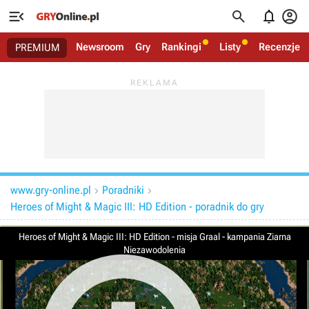




Newsroom
Gry
Rankingi
Listy
Recenzje
PREMIUM
www.gry-online.pl
Poradniki


Heroes of Might & Magic III: HD Edition - poradnik do gry
Heroes of Might & Magic III: HD Edition - misja Graal - kampania Ziarna
Niezawodolenia