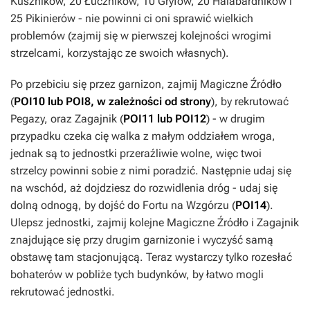
Kuszników, 20 Łuczników, 10 Gryfów, 20 Halabardników i
25 Pikinierów - nie powinni ci oni sprawić wielkich
problemów (zajmij się w pierwszej kolejności wrogimi
strzelcami, korzystając ze swoich własnych).
Po przebiciu się przez garnizon, zajmij Magiczne Źródło
(
POI10 lub POI8, w zależności od strony
), by rekrutować
Pegazy, oraz Zagajnik (
POI11 lub POI12
) - w drugim
przypadku czeka cię walka z małym oddziałem wroga,
jednak są to jednostki przeraźliwie wolne, więc twoi
strzelcy powinni sobie z nimi poradzić. Następnie udaj się
na wschód, aż dojdziesz do rozwidlenia dróg - udaj się
dolną odnogą, by dojść do Fortu na Wzgórzu (
POI14
).
Ulepsz jednostki, zajmij kolejne Magiczne Źródło i Zagajnik
znajdujące się przy drugim garnizonie i wyczyść samą
obstawę tam stacjonującą. Teraz wystarczy tylko rozesłać
bohaterów w pobliże tych budynków, by łatwo mogli
rekrutować jednostki.