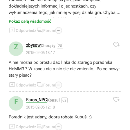
dokładniejszych informacji o jednostkach, czy
wytłumaczenia tego, jak mniej więcej działa gra. Chyba,
że jest jeszcze na stronie jakiś poradnik, o którym nie
Pokaż całą wiadomość
mam pojęcia?



Odpowiedz
Forum

zbysow
Z
Chorąży
28
2015-02-05 18:17
A nie mozna po prostu dac linka do starego poradnika
HoMM3 ? W koncu nic a nic sie nie zmienilo.. Po co nowy-
stary pisac?



Odpowiedz
Forum

Faros_NPC
F
Konsul
62
2015-02-05 12:10
Poradnik jest udany, dobra robota Kubuś! :)



Odpowiedz
Forum