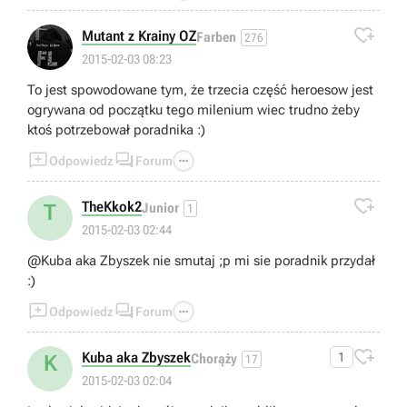

Mutant z Krainy OZ
Farben
276
2015-02-03 08:23
To jest spowodowane tym, że trzecia część heroesow jest
ogrywana od początku tego milenium wiec trudno żeby
ktoś potrzebował poradnika :)



Odpowiedz
Forum

TheKkok2
T
Junior
1
2015-02-03 02:44
@Kuba aka Zbyszek nie smutaj ;p mi sie poradnik przydał
:)



Odpowiedz
Forum

Kuba aka Zbyszek
1
K
Chorąży
17
2015-02-03 02:04