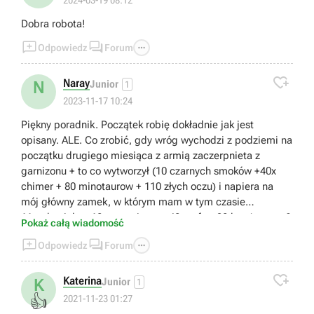
Dobra robota!



Odpowiedz
Forum

Naray
N
Junior
1
2023-11-17 10:24
Piękny poradnik. Początek robię dokładnie jak jest
opisany. ALE. Co zrobić, gdy wróg wychodzi z podziemi na
początku drugiego miesiąca z armią zaczerpnieta z
garnizonu + to co wytworzył (10 czarnych smoków +40x
chimer + 80 minotaurow + 110 złych oczu) i napiera na
mój główny zamek, w którym mam w tym czasie
11archaniolow 10 czempionow, 40 gryfow 30 krzyżowcow?
Pokaż całą wiadomość
Krystian jest średniakiem i zna czary 2 poziomu.



Odpowiedz
Forum

Katerina
K
Junior
1
👍
2021-11-23 01:27