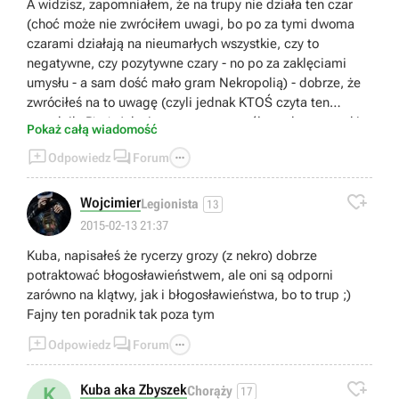
A widzisz, zapomniałem, że na trupy nie działa ten czar
(choć może nie zwróciłem uwagi, bo po za tymi dwoma
czarami działają na nieumarłych wszystkie, czy to
negatywne, czy pozytywne czary - no po za zaklęciami
umysłu - a sam dość mało gram Nekropolią) - dobrze, że
zwróciłeś na to uwagę (czyli jednak KTOŚ czyta ten
poradnik :P). ;) Jak nie zapomnę to wyślę to do poprawki,
Pokaż całą wiadomość
żeby nikt się nie naciął. ;)



Odpowiedz
Forum

Wojcimier
Legionista
13
2015-02-13 21:37
Kuba, napisałeś że rycerzy grozy (z nekro) dobrze
potraktować błogosławieństwem, ale oni są odporni
zarówno na klątwy, jak i błogosławieństwa, bo to trup ;)
Fajny ten poradnik tak poza tym



Odpowiedz
Forum

Kuba aka Zbyszek
K
Chorąży
17