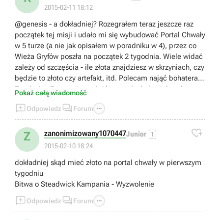
2015-02-11 18:12
@genesis - a dokładniej? Rozegrałem teraz jeszcze raz
początek tej misji i udało mi się wybudować Portal Chwały
w 5 turze (a nie jak opisałem w poradniku w 4), przez co
Wieża Gryfów poszła na początek 2 tygodnia. Wiele widać
zależy od szczęścia - ile złota znajdziesz w skrzyniach, czy
będzie to złoto czy artefakt, itd. Polecam nająć bohatera w
Zamku i w Fortecy i oczyścić teren dookoła nich, gdyż
Pokaż całą wiadomość
obok obu znajdziesz kilka skrzyń ze złotem. Jeśli chcesz



Odpowiedz
Forum
sobie dodatkowo zwiększyć szansę na to, że uda ci się
wznieść Portal Chwały w 1 tygodniu, możesz nie

rekrutować wojska w mieście i wysłać Christiana jedynie z
zanonimizowany1070447
Z
Junior
1
tym co ma (+2 Archanioły) - powinien sobie on bez
2015-02-10 18:24
problemu dać radę z wrogimi jednostkami, a
dokładniej skąd mieć złoto na portal chwały w pierwszym
zaoszczędzisz w ten sposób kilka tysięcy sztuk złota.
tygodniu
Bitwa o Steadwick Kampania - Wyzwolenie



Odpowiedz
Forum