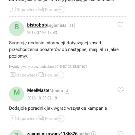



Odpowiedz
Forum

bistrobob
B
Legionista
11
2018-07-26 18:43
Sugeruję dodanie informacji dotyczącej zasad
przechodzenia bohaterów do następnej misji /ilu i jakie
poziomy/.
[wyedytowany przez bistrobob 2018-07-26 18:57:57]



Odpowiedz
Forum

MeefMaster
M
Junior
4
2016-10-29 02:18
Dodajcie poradnik jak wgrać wszystkie kampanie



Odpowiedz
Forum

zanonimizowany1136826
Junior
1