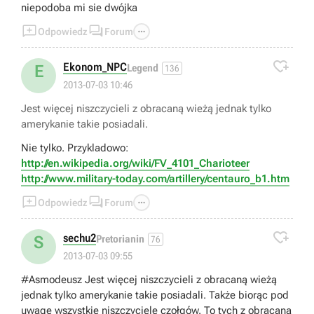
niepodoba mi sie dwójka



Odpowiedz
Forum

Ekonom_NPC
E
Legend
136
2013-07-03 10:46
Jest więcej niszczycieli z obracaną wieżą jednak tylko
amerykanie takie posiadali.
Nie tylko. Przykladowo:
http://en.wikipedia.org/wiki/FV_4101_Charioteer
http://www.military-today.com/artillery/centauro_b1.htm



Odpowiedz
Forum

sechu2
S
Pretorianin
76
2013-07-03 09:55
#Asmodeusz Jest więcej niszczycieli z obracaną wieżą
jednak tylko amerykanie takie posiadali. Także biorąc pod
uwagę wszystkie niszczyciele czołgów. To tych z obracaną