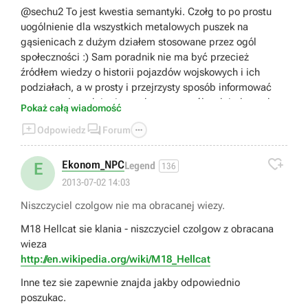
@sechu2 To jest kwestia semantyki. Czołg to po prostu
uogólnienie dla wszystkich metalowych puszek na
gąsienicach z dużym działem stosowane przez ogól
społeczności :) Sam poradnik nie ma być przecież
źródłem wiedzy o historii pojazdów wojskowych i ich
podziałach, a w prosty i przejrzysty sposób informować
graczy o plusach i minusach poszczególnych jednostek z
Pokaż całą wiadomość
gry. A te są z kolei dokładnie takie, jak w opisie. Stug jest



Odpowiedz
Forum
dobry przeciw lekko opancerzonym pojazdom (z ciężkimi
już sobie nie radzi), ale jego fatalna mobilność sprawia, że

bardzo łatwo go oflankować i zneutralizować… Nawet
Ekonom_NPC
E
Legend
136
rosyjski scout car może bezproblemowo robić sobie wokół
2013-07-02 14:03
niego kółka, a ten nie będzie w stanie w żaden sposób mu
Niszczyciel czolgow nie ma obracanej wiezy.
odpowiedzieć. Inna sprawa, że sama gra nazywa Stuga
działem pancernym, a nie niszczycielem (niszczycielem
M18 Hellcat sie klania - niszczyciel czolgow z obracana
jest nazwany np. Su-85 ;)
wieza
Tak czy inaczej dzięki za zainteresowanie i interesujący
http://en.wikipedia.org/wiki/M18_Hellcat
post, pozdrawiam : )
Inne tez sie zapewnie znajda jakby odpowiednio
poszukac.