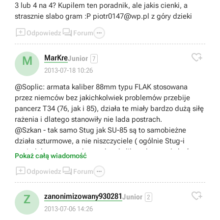
3 lub 4 na 4? Kupilem ten poradnik, ale jakis cienki, a
strasznie slabo gram :P
piotr0147@wp.pl
z góry dzieki



Odpowiedz
Forum

MarKre
M
Junior
7
2013-07-18 10:26
@Soplic: armata kaliber 88mm typu FLAK stosowana
przez niemców bez jakichkolwiek problemów przebije
pancerz T34 (76, jak i 85), działa te miały bardzo dużą siłę
rażenia i dlatego stanowiły nie lada postrach.
@Szkan - tak samo Stug jak SU-85 są to samobieżne
działa szturmowe, a nie niszczyciele ( ogólnie Stug-i
posiadały armaty o zbyt małym kalibrze by mogły być
Pokaż całą wiadomość
niszczycielami).



Odpowiedz
Forum

zanonimizowany930281
Z
Junior
2
2013-07-06 14:26