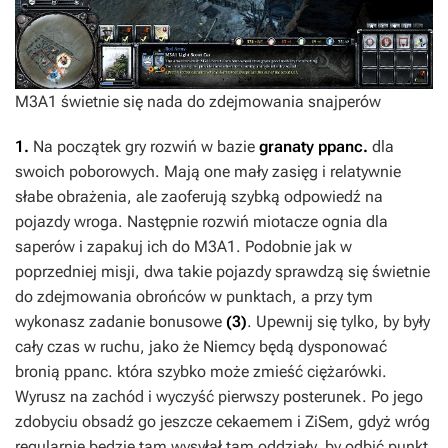
M3A1 świetnie się nada do zdejmowania snajperów
1.
Na początek gry rozwiń w bazie
granaty ppanc.
dla
swoich poborowych. Mają one mały zasięg i relatywnie
słabe obrażenia, ale zaoferują szybką odpowiedź na
pojazdy wroga. Następnie rozwiń miotacze ognia dla
saperów i zapakuj ich do M3A1. Podobnie jak w
poprzedniej misji, dwa takie pojazdy sprawdzą się świetnie
do zdejmowania obrońców w punktach, a przy tym
wykonasz zadanie bonusowe
(3)
. Upewnij się tylko, by były
cały czas w ruchu, jako że Niemcy będą dysponować
bronią ppanc. która szybko może zmieść ciężarówki.
Wyrusz na zachód i wyczyść pierwszy posterunek. Po jego
zdobyciu obsadź go jeszcze cekaemem i ZiSem, gdyż wróg
regularnie będzie tam wysyłał tam oddziały, by odbić punkt