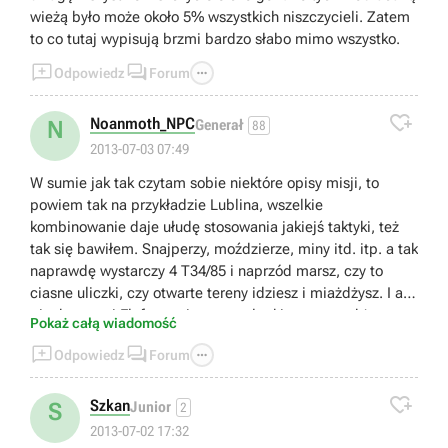
wieżą było może około 5% wszystkich niszczycieli. Zatem
to co tutaj wypisują brzmi bardzo słabo mimo wszystko.



Odpowiedz
Forum

Noanmoth_NPC
N
Generał
88
2013-07-03 07:49
W sumie jak tak czytam sobie niektóre opisy misji, to
powiem tak na przykładzie Lublina, wszelkie
kombinowanie daje ułudę stosowania jakiejś taktyki, też
tak się bawiłem. Snajperzy, moździerze, miny itd. itp. a tak
naprawdę wystarczy 4 T34/85 i naprzód marsz, czy to
ciasne uliczki, czy otwarte tereny idziesz i miażdżysz. I ani
piechota, ani Elefant, miny, ostrzał rakietowy, a także
Pokaż całą wiadomość
88tka, nie stanowią problemu. Trochę to psuje wrażenie,



Odpowiedz
Forum
nikt nie zmusza do walcowania wroga, ale trochę to nie w
porządku;)

Szkan
S
Junior
2
2013-07-02 17:32