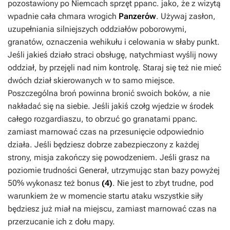
pozostawiony po Niemcach sprzęt ppanc. jako, że z wizytą
wpadnie cała chmara wrogich
Panzerów
. Używaj zasłon,
uzupełniania silniejszych oddziałów poborowymi,
granatów, oznaczenia wehikułu i celowania w słaby punkt.
Jeśli jakieś działo straci obsługę, natychmiast wyślij nowy
oddział, by przejęli nad nim kontrolę. Staraj się też nie mieć
dwóch dział skierowanych w to samo miejsce.
Poszczególna broń powinna bronić swoich boków, a nie
nakładać się na siebie. Jeśli jakiś czołg wjedzie w środek
całego rozgardiaszu, to obrzuć go granatami ppanc.
zamiast marnować czas na przesunięcie odpowiednio
działa. Jeśli będziesz dobrze zabezpieczony z każdej
strony, misja zakończy się powodzeniem. Jeśli grasz na
poziomie trudności Generał, utrzymując stan bazy powyżej
50% wykonasz też bonus
(4)
. Nie jest to zbyt trudne, pod
warunkiem że w momencie startu ataku wszystkie siły
będziesz już miał na miejscu, zamiast marnować czas na
przerzucanie ich z dołu mapy.