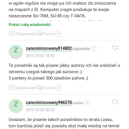
w ogole nigdzie nie moge juz ich znalezc do zniszczenia
na mapach z SI. Komputer ciagle produkuje te swoje
nieszczesne SU-76M, SU-85 czy T-34/76.
Gdzie moge w calym CoH2 znalezc IS-2 i T-34/85 na
Pokaż całą wiadomość
mapie by zaatakowac je Tigerem?



Odpowiedz
Forum

zanonimizowany814802
Z
Legionista
7
2013-10-03 10:56
Te poradniki są tak pisane jakby autorzy ich nie wiedzieli o
istnieniu czegoś takiego jak surowce ;)
3 pantery to ponad 300 zasobów paliwa ;)



Odpowiedz
Forum

zanonimizowany946570
Z
Junior
1
2013-10-02 20:52
Uważam, że pisanie takich poradników to strata czasu,
tym bardziej jeżeli się posiada zbyt małą wiedzę na temat