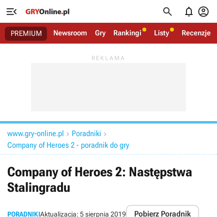




Newsroom
Gry
Rankingi
Listy
Recenzje
PREMIUM
www.gry-online.pl
Poradniki


Company of Heroes 2 - poradnik do gry
Company of Heroes 2: Następstwa
Stalingradu
Pobierz Poradnik
PORADNIKI
Aktualizacja:
5 sierpnia 2019