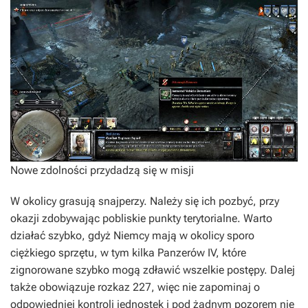
Nowe zdolności przydadzą się w misji
W okolicy grasują snajperzy. Należy się ich pozbyć, przy
okazji zdobywając pobliskie punkty terytorialne. Warto
działać szybko, gdyż Niemcy mają w okolicy sporo
ciężkiego sprzętu, w tym kilka Panzerów IV, które
zignorowane szybko mogą zdławić wszelkie postępy. Dalej
także obowiązuje rozkaz 227, więc nie zapominaj o
odpowiedniej kontroli jednostek i pod żadnym pozorem nie