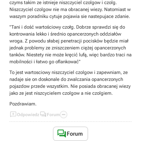
czyms takim ze istnieje niszczyciel czolgow i czolg.
Niszczyciel czolgow nie ma obracanej wiezy. Natomiast w
waszym poradniku cytuje pojawia sie nastepujace zdanie.
"Tani i dość wartościowy czołg. Dobrze sprawdzi się do
kontrowania lekko i średnio opancerzonych oddziałów
wroga. Z powodu słabej penetracji pocisków będzie miał
jednak problemy ze zniszczeniem ciężej opancerzonych
tanków. Niestety nie może kręcić lufą, więc bardzo traci na
mobilności i łatwo go oflankować"
To jest wartosciowy niszczyciel czolgow i zapewniam, ze
nadaje sie on doskonale do zwalczania opancerzonych
pojazdow przede wszystkim. Nie posiada obracanej wiezy
jako ze jest niszcycielem czolgow a nie czolgiem.
Pozdrawiam.



Odpowiedz
Forum

Forum