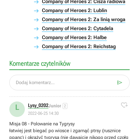
Company of Heroes 2: Cisza radiowa
Company of Heroes 2: Lublin
Company of Heroes 2: Za linią wroga
Company of Heroes 2: Cytadela
Company of Heroes 2: Halbe
Company of Heroes 2: Reichstag
Komentarze czytelników

Dodaj komentarz...

Lysy_0202
L
Junior
2
2022-06-25 14:30
Misja 08 - Polowanie na Tygrysy
łatwiej jest biegać po wiosce i zgarnąć ptrsy (rusznice
ppanc) i okrążyć tygrysa (nie dawajcie nikogo przed czołg