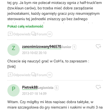
tej gry. Ja bym nie polecał miotaczy ognia z half-truck'iem
(tzw.klaun carów), bo trzeba mieć dobre zarządzanie
jednostakami, każdy ogarnięty gracz przy nieumiejętnym
sterowaniu tej jednostki zniszczy go bez żadnego
problemu za pomocą fausta, a podstawową zasadą jest
Pokaż całą wiadomość
nie tracenie jednostek. Nowi gracze powinni sobie



Odpowiedz
Forum
poszukać tematycznego forum do tej gry(Exitii), poczytać
posty z tej strony, jeżeli chcą dobrze grać.

Ps. Co do podsumowania poradnika w Late Game, Pantery
zanonimizowany946570
Z
Junior
1
są zbyt drogie, aby ich było sporo(chyba, że według
2013-10-02 20:10
autora to 2-3), natomiast jeżeli tak jest, to zapewne
Chcecie się nauczyć grać w CoH'a, to zapraszam :
jesteśmy zepchnięci do bazy i jedyne co możemy zrobić
[link]
to napisać kulturalnie GG i wyjść z gry.
Pozdrawiam.



Odpowiedz
Forum

Pietrek88
P
Legionista
5
2013-07-18 14:09
Witam. Czy mógłby mi ktos napisac dobra taktyke, w
miare szczegolowa do gry niemcami i ruskimi w multi 3 na