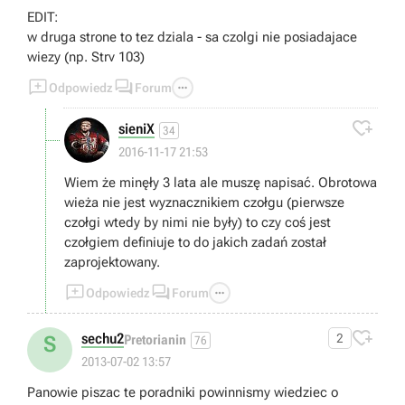
EDIT:
w druga strone to tez dziala - sa czolgi nie posiadajace
wiezy (np. Strv 103)



Odpowiedz
Forum

sieniX
34
2016-11-17 21:53
Wiem że minęły 3 lata ale muszę napisać. Obrotowa
wieża nie jest wyznacznikiem czołgu (pierwsze
czołgi wtedy by nimi nie były) to czy coś jest
czołgiem definiuje to do jakich zadań został
zaprojektowany.



Odpowiedz
Forum

sechu2
2
S
Pretorianin
76
2013-07-02 13:57
Panowie piszac te poradniki powinnismy wiedziec o