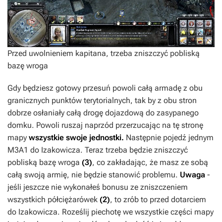
Przed uwolnieniem kapitana, trzeba zniszczyć pobliską
bazę wroga
Gdy będziesz gotowy przesuń powoli całą armadę z obu
granicznych punktów terytorialnych, tak by z obu stron
dobrze osłaniały całą drogę dojazdową do zasypanego
domku. Powoli ruszaj naprzód przerzucając na tę stronę
mapy
wszystkie swoje jednostki.
Następnie pojedź jednym
M3A1 do Izakowicza. Teraz trzeba będzie zniszczyć
pobliską bazę wroga
(3)
, co zakładając, że masz ze sobą
całą swoją armię, nie będzie stanowić problemu.
Uwaga
-
jeśli jeszcze nie wykonałeś bonusu ze zniszczeniem
wszystkich półciężarówek
(2)
, to zrób to przed dotarciem
do Izakowicza. Roześlij piechotę we wszystkie części mapy