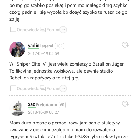
bo mg go szybko posieka) i pomimo małego dmg szybko
czołg padnie i się wycofa bo dosyć szybko te rusznice go
zbiją



Odpowiedz
Forum

yadin
Legend
107
2017-02-19 05:59
W "Sniper Elite IV" jest wielu żołnierzy z Batallion Jäger.
To fikcyjna jednostka wojskowa, ale pewnie studio
Rebellion zapożyczyło to z tej gry.



Odpowiedz
Forum

xao
Pretorianin
60
2013-10-09 00:27
Mam duza prosbe o pomoc: rozwijam sobie biuletyny
zwiazane z ciezkimi czolgami i mam do rozwalenia
tygrysem 9 sztuk is-2 i 1 sztuke t-34/85 tylko sek w tym ze