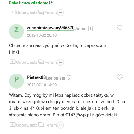
problemu za pomocą fausta, a podstawową zasadą jest
Pokaż całą wiadomość
nie tracenie jednostek. Nowi gracze powinni sobie



Odpowiedz
Forum
poszukać tematycznego forum do tej gry(Exitii), poczytać
posty z tej strony, jeżeli chcą dobrze grać.

Ps. Co do podsumowania poradnika w Late Game, Pantery
zanonimizowany946570
Z
Junior
1
są zbyt drogie, aby ich było sporo(chyba, że według
2013-10-02 20:10
autora to 2-3), natomiast jeżeli tak jest, to zapewne
Chcecie się nauczyć grać w CoH'a, to zapraszam :
jesteśmy zepchnięci do bazy i jedyne co możemy zrobić
[link]
to napisać kulturalnie GG i wyjść z gry.
Pozdrawiam.



Odpowiedz
Forum

Pietrek88
P
Legionista
5
2013-07-18 14:09
Witam. Czy mógłby mi ktos napisac dobra taktyke, w
miare szczegolowa do gry niemcami i ruskimi w multi 3 na
3 lub 4 na 4? Kupilem ten poradnik, ale jakis cienki, a
strasznie slabo gram :P
piotr0147@wp.pl
z góry dzieki



Odpowiedz
Forum