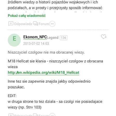
źródłem wiedzy o historii pojazdów wojskowych i ich
podziałach, a w prosty i przejrzysty sposób informować
graczy o plusach i minusach poszczególnych jednostek z
Pokaż całą wiadomość
gry. A te są z kolei dokładnie takie, jak w opisie. Stug jest



Odpowiedz
Forum
dobry przeciw lekko opancerzonym pojazdom (z ciężkimi
już sobie nie radzi), ale jego fatalna mobilność sprawia, że

bardzo łatwo go oflankować i zneutralizować… Nawet
Ekonom_NPC
E
Legend
136
rosyjski scout car może bezproblemowo robić sobie wokół
2013-07-02 14:03
niego kółka, a ten nie będzie w stanie w żaden sposób mu
Niszczyciel czolgow nie ma obracanej wiezy.
odpowiedzieć. Inna sprawa, że sama gra nazywa Stuga
działem pancernym, a nie niszczycielem (niszczycielem
M18 Hellcat sie klania - niszczyciel czolgow z obracana
jest nazwany np. Su-85 ;)
wieza
Tak czy inaczej dzięki za zainteresowanie i interesujący
http://en.wikipedia.org/wiki/M18_Hellcat
post, pozdrawiam : )
Inne tez sie zapewnie znajda jakby odpowiednio
poszukac.
EDIT:
w druga strone to tez dziala - sa czolgi nie posiadajace
wiezy (np. Strv 103)