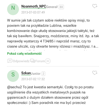

Noanmoth_NPC
N
Generał
88
2013-07-03 07:49
W sumie jak tak czytam sobie niektóre opisy misji, to
powiem tak na przykładzie Lublina, wszelkie
kombinowanie daje ułudę stosowania jakiejś taktyki, też
tak się bawiłem. Snajperzy, moździerze, miny itd. itp. a tak
naprawdę wystarczy 4 T34/85 i naprzód marsz, czy to
ciasne uliczki, czy otwarte tereny idziesz i miażdżysz. I ani
piechota, ani Elefant, miny, ostrzał rakietowy, a także
Pokaż całą wiadomość
88tka, nie stanowią problemu. Trochę to psuje wrażenie,



Odpowiedz
Forum
nikt nie zmusza do walcowania wroga, ale trochę to nie w
porządku;)

Szkan
S
Junior
2
2013-07-02 17:32
@sechu2 To jest kwestia semantyki. Czołg to po prostu
uogólnienie dla wszystkich metalowych puszek na
gąsienicach z dużym działem stosowane przez ogól
społeczności :) Sam poradnik nie ma być przecież