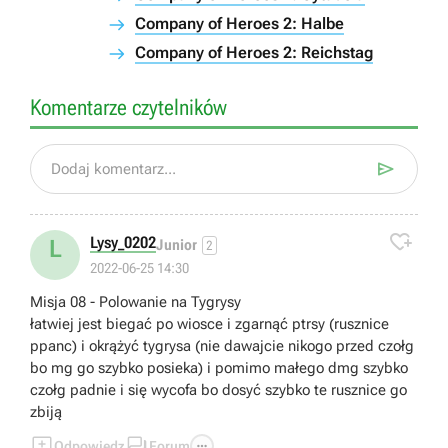
Company of Heroes 2: Halbe
Company of Heroes 2: Reichstag
Komentarze czytelników

Dodaj komentarz...

Lysy_0202
L
Junior
2
2022-06-25 14:30
Misja 08 - Polowanie na Tygrysy
łatwiej jest biegać po wiosce i zgarnąć ptrsy (rusznice
ppanc) i okrążyć tygrysa (nie dawajcie nikogo przed czołg
bo mg go szybko posieka) i pomimo małego dmg szybko
czołg padnie i się wycofa bo dosyć szybko te rusznice go
zbiją



Odpowiedz
Forum