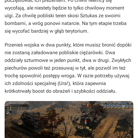
poczęstować ich prezentem. Po chwili Niemcy się
wycofają, ale niestety będzie to tylko chwilowy moment
ulgi. Za chwilę pobliski teren skosi Sztukas ze swoimi
bombami, a wróg ponowi natarcie. Na tym etapie trzeba
się wycofać bardziej w głąb terytorium.
Przenieś wojska w dwa punkty, które musisz bronić dopóki
nie zostaną załadowane pobliskie ciężarówki. Dwa
oddziały szturmowe w jeden punkt, dwa w drugi. Zwykłych
piechurów powoli też przesuwaj w tył, ale pozwól im też
trochę spowolnić postępy wroga. W razie potrzeby używaj
ich zdolności specjalnej (Ura!), która zapewnia
krótkotrwały boost do obrażeń i szybkości oddziału.