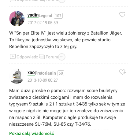

yadin
Legend
107
2017-02-19 05:59
W "Sniper Elite IV" jest wielu żołnierzy z Batallion Jäger.
To fikcyjna jednostka wojskowa, ale pewnie studio
Rebellion zapożyczyło to z tej gry.



Odpowiedz
Forum

xao
Pretorianin
60
2013-10-09 00:27
Mam duza prosbe o pomoc: rozwijam sobie biuletyny
zwiazane z ciezkimi czolgami i mam do rozwalenia
tygrysem 9 sztuk is-2 i 1 sztuke t-34/85 tylko sek w tym ze
w ogole nigdzie nie moge juz ich znalezc do zniszczenia
na mapach z SI. Komputer ciagle produkuje te swoje
nieszczesne SU-76M, SU-85 czy T-34/76.
Gdzie moge w calym CoH2 znalezc IS-2 i T-34/85 na
Pokaż całą wiadomość