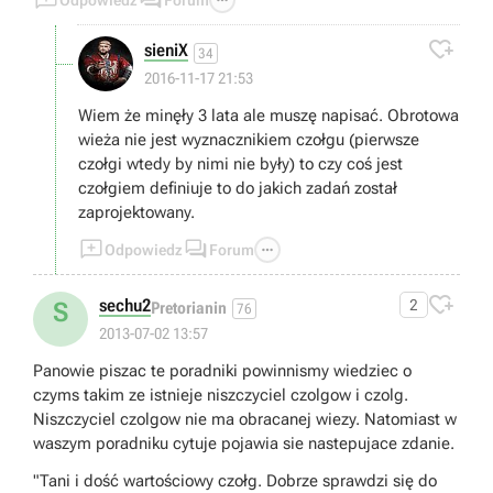



Odpowiedz
Forum

sieniX
34
2016-11-17 21:53
Wiem że minęły 3 lata ale muszę napisać. Obrotowa
wieża nie jest wyznacznikiem czołgu (pierwsze
czołgi wtedy by nimi nie były) to czy coś jest
czołgiem definiuje to do jakich zadań został
zaprojektowany.



Odpowiedz
Forum

sechu2
2
S
Pretorianin
76
2013-07-02 13:57
Panowie piszac te poradniki powinnismy wiedziec o
czyms takim ze istnieje niszczyciel czolgow i czolg.
Niszczyciel czolgow nie ma obracanej wiezy. Natomiast w
waszym poradniku cytuje pojawia sie nastepujace zdanie.
"Tani i dość wartościowy czołg. Dobrze sprawdzi się do