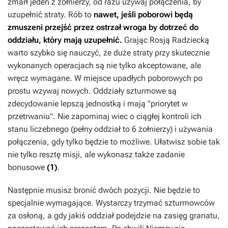
zmarł jeden z żołnierzy, od razu używaj połączenia, by
uzupełnić straty. Rób to
nawet, jeśli poborowi będą
zmuszeni przejść przez ostrzał wroga by dotrzeć do
oddziału, który mają uzupełnić.
Grając Rosją Radziecką
warto szybko się nauczyć, że duże straty przy skutecznie
wykonanych operacjach są nie tylko akceptowane, ale
wręcz wymagane. W miejsce upadłych poborowych po
prostu wzywaj nowych. Oddziały szturmowe są
zdecydowanie lepszą jednostką i mają "priorytet w
przetrwaniu". Nie zapominaj wiec o ciągłej kontroli ich
stanu liczebnego (pełny oddział to 6 żołnierzy) i używania
połączenia, gdy tylko będzie to możliwe. Ułatwisz sobie tak
nie tylko resztę misji, ale wykonasz także zadanie
bonusowe
(1)
.
Następnie musisz bronić dwóch pozycji. Nie będzie to
specjalnie wymagające. Wystarczy trzymać szturmowców
za osłoną, a gdy jakiś oddział podejdzie na zasięg granatu,