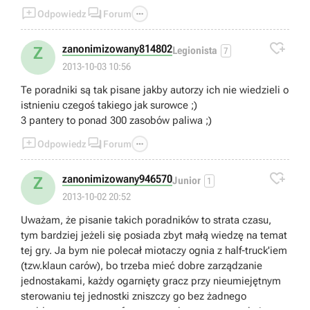
mapie by zaatakowac je Tigerem?



Odpowiedz
Forum

zanonimizowany814802
Z
Legionista
7
2013-10-03 10:56
Te poradniki są tak pisane jakby autorzy ich nie wiedzieli o
istnieniu czegoś takiego jak surowce ;)
3 pantery to ponad 300 zasobów paliwa ;)



Odpowiedz
Forum

zanonimizowany946570
Z
Junior
1
2013-10-02 20:52
Uważam, że pisanie takich poradników to strata czasu,
tym bardziej jeżeli się posiada zbyt małą wiedzę na temat
tej gry. Ja bym nie polecał miotaczy ognia z half-truck'iem
(tzw.klaun carów), bo trzeba mieć dobre zarządzanie
jednostakami, każdy ogarnięty gracz przy nieumiejętnym
sterowaniu tej jednostki zniszczy go bez żadnego