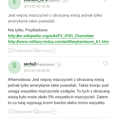
E
Legend
136
2013-07-03 10:46
Jest więcej niszczycieli z obracaną wieżą jednak tylko
amerykanie takie posiadali.
Nie tylko. Przykladowo:
http://en.wikipedia.org/wiki/FV_4101_Charioteer
http://www.military-today.com/artillery/centauro_b1.htm



Odpowiedz
Forum

sechu2
S
Pretorianin
76
2013-07-03 09:55
#Asmodeusz Jest więcej niszczycieli z obracaną wieżą
jednak tylko amerykanie takie posiadali. Także biorąc pod
uwagę wszystkie niszczyciele czołgów. To tych z obracaną
wieżą było może około 5% wszystkich niszczycieli. Zatem
to co tutaj wypisują brzmi bardzo słabo mimo wszystko.



Odpowiedz
Forum