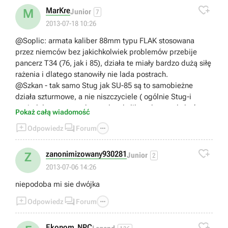

MarKre
M
Junior
7
2013-07-18 10:26
@Soplic: armata kaliber 88mm typu FLAK stosowana
przez niemców bez jakichkolwiek problemów przebije
pancerz T34 (76, jak i 85), działa te miały bardzo dużą siłę
rażenia i dlatego stanowiły nie lada postrach.
@Szkan - tak samo Stug jak SU-85 są to samobieżne
działa szturmowe, a nie niszczyciele ( ogólnie Stug-i
posiadały armaty o zbyt małym kalibrze by mogły być
Pokaż całą wiadomość
niszczycielami).



Odpowiedz
Forum

zanonimizowany930281
Z
Junior
2
2013-07-06 14:26
niepodoba mi sie dwójka



Odpowiedz
Forum

Ekonom_NPC