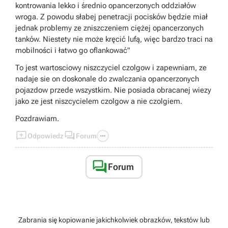
kontrowania lekko i średnio opancerzonych oddziałów
wroga. Z powodu słabej penetracji pocisków będzie miał
jednak problemy ze zniszczeniem ciężej opancerzonych
tanków. Niestety nie może kręcić lufą, więc bardzo traci na
mobilności i łatwo go oflankować"
To jest wartosciowy niszczyciel czolgow i zapewniam, ze
nadaje sie on doskonale do zwalczania opancerzonych
pojazdow przede wszystkim. Nie posiada obracanej wiezy
jako ze jest niszcycielem czolgow a nie czolgiem.
Pozdrawiam.



Odpowiedz
Forum

Forum
Zabrania się kopiowanie jakichkolwiek obrazków, tekstów lub