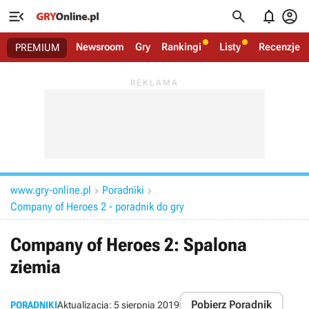




Newsroom
Gry
Rankingi
Listy
Recenzje
PREMIUM
www.gry-online.pl
Poradniki


Company of Heroes 2 - poradnik do gry
Company of Heroes 2: Spalona
ziemia
Pobierz Poradnik
PORADNIKI
Aktualizacja:
5 sierpnia 2019