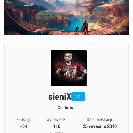
sieniX

Centurion
Ranking:
Wypowiedzi:
Data rejestracji:
+34
116
25 września 2010
(0,02/dzień)