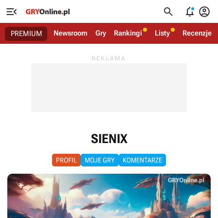




Newsroom
Gry
Rankingi
Listy
Recenzje
PREMIUM
SIENIX
PROFIL
MOJE GRY
KOMENTARZE