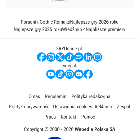
Poradnik Gothic Remake
Najlepsze gry 2026 roku
Najlepsze gry 2025 roku
Wiedźmin 4
Najbliższe premiery
GRYOnline.pl:
tvgry.pl:
O nas
Regulamin
Polityka redakcyjna
Polityka prywatności
Ustawienia cookies
Reklama
Zespół
Praca
Kontakt
Pomoc
Copyright © 2000 -
2026
Webedia Polska SA