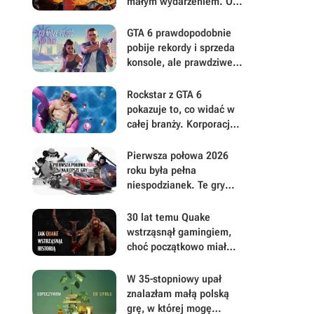
małym wydarzeniem. Oto
moje mniej oczywiste
FPS-y lat 90.
GTA 6 prawdopodobnie
pobije rekordy i sprzeda
konsole, ale prawdziwe
pytanie brzmi, ile gracze
będą musieli mu
Rockstar z GTA 6
wybaczyć
pokazuje to, co widać w
całej branży. Korporacje
coraz mniej przejmują się
graczami
Pierwsza połowa 2026
roku była pełna
niespodzianek. Te gry
najbardziej zasłużyły na
uwagę i Wasz czas
30 lat temu Quake
wstrząsnął gamingiem,
choć początkowo miał
być zupełnie inną grą
W 35-stopniowy upał
znalazłam małą polską
grę, w której mogę