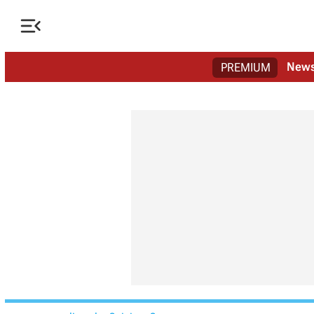

New
PREMIUM