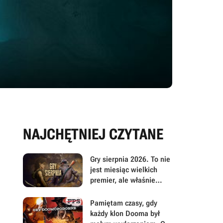
NAJCHĘTNIEJ CZYTANE
Gry sierpnia 2026. To nie
jest miesiąc wielkich
premier, ale właśnie
dlatego warto przyjrzeć
mu się uważniej
Pamiętam czasy, gdy
każdy klon Dooma był