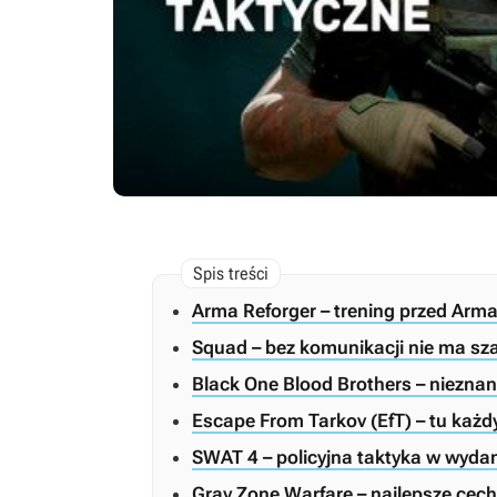
Arma Reforger – trening przed Arma
Squad – bez komunikacji nie ma sz
Black One Blood Brothers – niezna
Escape From Tarkov (EfT) – tu każ
SWAT 4 – policyjna taktyka w wydan
Gray Zone Warfare – najlepsze cec