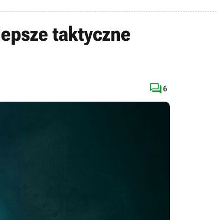
lepsze taktyczne

6