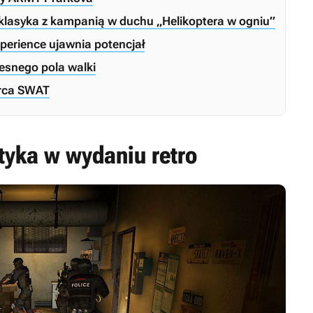
t klasyka z kampanią w duchu „Helikoptera w ogniu”
perience ujawnia potencjał
esnego pola walki
erca SWAT
tyka w wydaniu retro