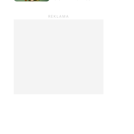
prowadzić sklep z
roślinami i odpocząć od
wszystkiego