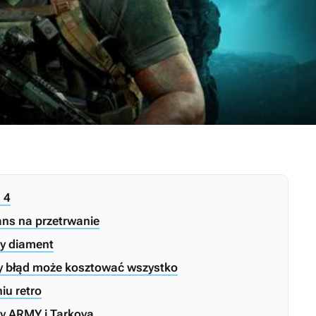
 4
ans na przetrwanie
ny diament
dy błąd może kosztować wszystko
iu retro
hy ARMY i Tarkova