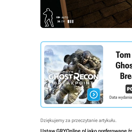
Tom 
Ghos
Bre

Data wydania
Dziękujemy za przeczytanie artykułu.
Ustaw GRYOnline.pl jako preferowane ź