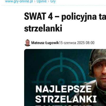
www.gry-online.pl
Opinie
Gry


SWAT 4 – policyjna t
strzelanki
Mateusz Ługowik
15 czerwca 2025 08:00