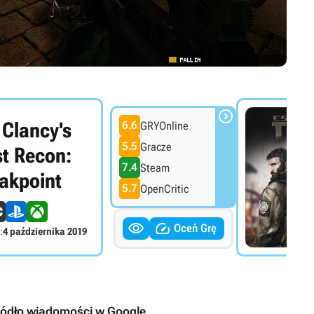

Clancy's
6.6
GRYOnline
5.5
Gracze
t Recon:
7.4
Steam
akpoint
5.7
OpenCritic


Oceń Grę
:
4 października 2019
ródło wiadomości w Google