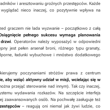
kładników i aresztowaniu groźnych przestępców. Każde
 wyglądać nieco inaczej, co pozytywnie wpływa na
przed graczem nie lada wyzwanie – początkowo z całą
Osiągnięcie pełnego sukcesu wymaga planowania
 drzwi
. Operatorów należy wyposażyć w odpowiedni
ępny jest pełen arsenał broni, różnego typu granaty,
oodporne, ładunki wybuchowe i mnóstwo dodatkowego
i kierujemy poczynaniami stróżów prawa z centrum
ie, aby wziąć aktywny udział w misji, wcielając się w
ożna przejąć sterowanie nad innym). Tak czy inaczej,
ystemu wydawania rozkazów. Na szczęście interfejs
niej zaawansowanych osób. Na pochwałę zasługuje też
rzestępców
– reagują oni niemal jak żywi ludzie, co