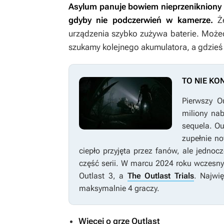
Asylum panuje bowiem nieprzenikniony
gdyby nie podczerwień w kamerze.
Że
urządzenia szybko zużywa baterie. Możec
szukamy kolejnego akumulatora, a gdzieś
TO NIE KO
Pierwszy
O
miliony na
sequela.
Ou
zupełnie no
ciepło przyjęta przez fanów, ale jednoc
część serii. W marcu 2024 roku wczesny
Outlast 3
, a
The Outlast Trials
. Najwi
maksymalnie 4 graczy.
Więcej o grze Outlast