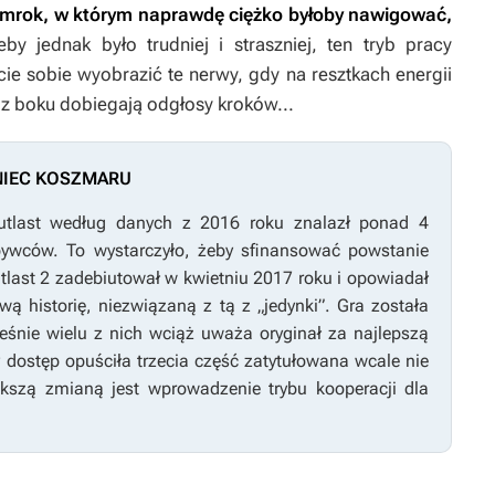
 mrok, w którym naprawdę ciężko byłoby nawigować,
by jednak było trudniej i straszniej, ten tryb pracy
ie sobie wyobrazić te nerwy, gdy na resztkach energii
 z boku dobiegają odgłosy kroków...
NIEC KOSZMARU
utlast
według danych z 2016 roku znalazł ponad 4
bywców. To wystarczyło, żeby sfinansować powstanie
tlast 2
zadebiutował w kwietniu 2017 roku i opowiadał
wą historię, niezwiązaną z tą z „jedynki”. Gra została
ześnie wielu z nich wciąż uważa oryginał za najlepszą
 dostęp opuściła trzecia część zatytułowana wcale nie
ększą zmianą jest wprowadzenie trybu kooperacji dla