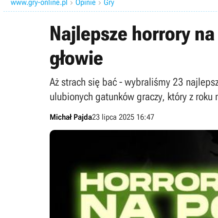
www.gry-online.pl
Opinie
Gry


Najlepsze horrory na 
głowie
Aż strach się bać - wybraliśmy 23 najleps
ulubionych gatunków graczy, który z roku
Michał Pajda
23 lipca 2025 16:47