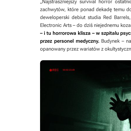
„Najstraszniejszy survival horror ostat
zachwytów, które ponad dekadę temu d
deweloperski debiut studia Red Barrel
Electronic Arts – do dziś niejednemu koza
– i tu horrorowa klisza – w szpitalu ps
przez personel medyczny.
Budynek – na 
opanowany przez wariatów z okultystyczn