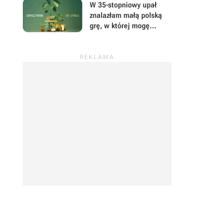
W 35-stopniowy upał
znalazłam małą polską
grę, w której mogę
prowadzić sklep z
roślinami i odpocząć od
wszystkiego