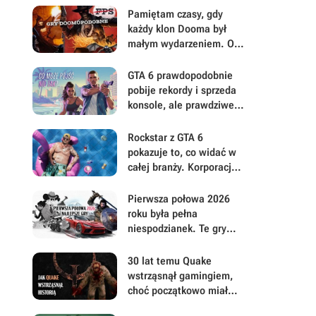
mu się uważniej
Pamiętam czasy, gdy
każdy klon Dooma był
małym wydarzeniem. Oto
moje mniej oczywiste
FPS-y lat 90.
GTA 6 prawdopodobnie
pobije rekordy i sprzeda
konsole, ale prawdziwe
pytanie brzmi, ile gracze
będą musieli mu
Rockstar z GTA 6
wybaczyć
pokazuje to, co widać w
całej branży. Korporacje
coraz mniej przejmują się
graczami
Pierwsza połowa 2026
roku była pełna
niespodzianek. Te gry
najbardziej zasłużyły na
uwagę i Wasz czas
30 lat temu Quake
wstrząsnął gamingiem,
choć początkowo miał
być zupełnie inną grą