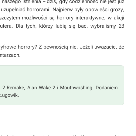
naszego istnienia – dziś, gdy codzienność nie jest już
y uzupełniać horrorami. Najpierw były opowieści grozy,
szczytem możliwości są horrory interaktywne, w akcji
tera. Dla tych, którzy lubią się bać, wybraliśmy 23
cyfrowe horrory? Z pewnością nie. Jeżeli uważacie, że
ntarzach.
ill 2 Remake, Alan Wake 2
i
Mouthwashing
. Dodaniem
 Ługowik.