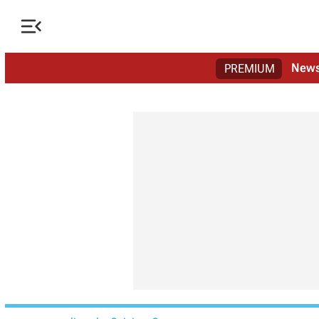

New
PREMIUM