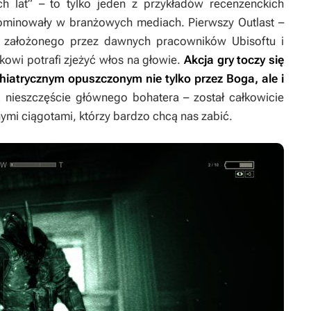
nich lat” – to tylko jeden z przykładów recenzenckich
ominowały w branżowych mediach. Pierwszy
Outlast
–
s, założonego przez dawnych pracowników Ubisoftu i
kowi potrafi zjeżyć włos na głowie.
Akcja gry toczy się
ychiatrycznym opuszczonym nie tylko przez Boga, ale i
nieszczęście głównego bohatera – został całkowicie
ymi ciągotami, którzy bardzo chcą nas zabić.