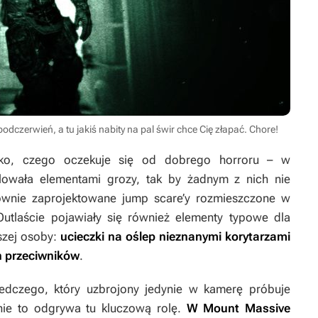
dczerwień, a tu jakiś nabity na pal świr chce Cię złapać. Chore!
ko, czego oczekuje się od dobrego horroru – w
lowała elementami grozy, tak by żadnym z nich nie
ownie zaprojektowane jump scare’y rozmieszczone w
Outlaście
pojawiały się również elementy typowe dla
szej osoby:
ucieczki na oślep nieznanymi korytarzami
ch przeciwników
.
edczego, który uzbrojony jedynie w kamerę próbuje
ie to odgrywa tu kluczową rolę.
W Mount Massive