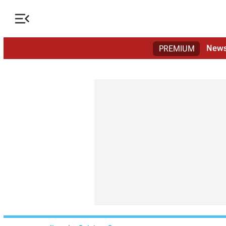

New
PREMIUM