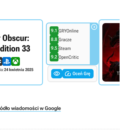

9.1
GRYOnline
r Obscur:
8.8
Gracze
dition 33
9.5
Steam
9.2
OpenCritic
ia:
24 kwietnia 2025


Oceń Grę
ródło wiadomości w Google