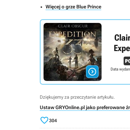
Więcej o grze Blue Prince
Clai
Expe

Data wydan
Dziękujemy za przeczytanie artykułu.
Ustaw GRYOnline.pl jako preferowane ź

304