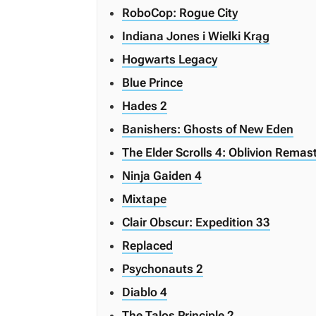
RoboCop: Rogue City
Indiana Jones i Wielki Krąg
Hogwarts Legacy
Blue Prince
Hades 2
Banishers: Ghosts of New Eden
The Elder Scrolls 4: Oblivion Remas
Ninja Gaiden 4
Mixtape
Clair Obscur: Expedition 33
Replaced
Psychonauts 2
Diablo 4
The Talos Principle 2