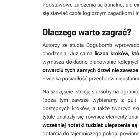
Podstawowe założenia są banalne, ale c
się stawiać czoła logicznym zagadkom i
Dlaczego warto zagrać?
Autorzy ze studia Dogubomb wprowadzil
chodzenia. Już sama
liczba kroków, kt
wymusza dokładne planowanie kolejnych 
otwarciu tych samych drzwi nie zawsze
– wielka posiadłość przechodzi nieustan
Na szczęście istnieją sposoby na ogranic
(poza tym zawsze wybieramy z puli 
dostępnych kroków, a także tworzyć sk
tytule znalazły się również elementy zn
wcześniej notatki tudzież ulepszenia s
dotarcia do tajemniczego pokoju powinna 