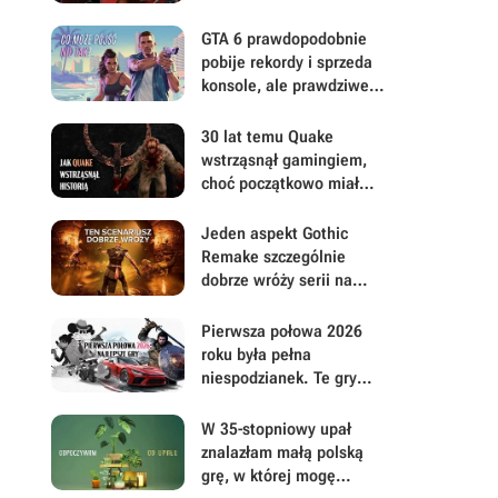
moje mniej oczywiste
FPS-y lat 90.
GTA 6 prawdopodobnie
pobije rekordy i sprzeda
konsole, ale prawdziwe
pytanie brzmi, ile gracze
będą musieli mu
30 lat temu Quake
wybaczyć
wstrząsnął gamingiem,
choć początkowo miał
być zupełnie inną grą
Jeden aspekt Gothic
Remake szczególnie
dobrze wróży serii na
przyszłość. Scenarzyści
mają powody do dumy
Pierwsza połowa 2026
roku była pełna
niespodzianek. Te gry
najbardziej zasłużyły na
uwagę i Wasz czas
W 35-stopniowy upał
znalazłam małą polską
grę, w której mogę