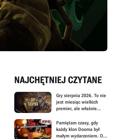
NAJCHĘTNIEJ CZYTANE
Gry sierpnia 2026. To nie
jest miesiąc wielkich
premier, ale właśnie
dlatego warto przyjrzeć
mu się uważniej
Pamiętam czasy, gdy
każdy klon Dooma był
małym wydarzeniem. Oto