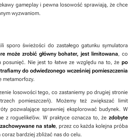
iekawy gameplay i pewna losowość sprawiają, że chce
 innym wyzwaniom.
i sporo świeżości do zastałego gatunku symulatora
óre może zrobić główny bohater, jest limitowana
, co
posunięć. Nie jest to łatwe ze względu na to, że
po
 trafiamy do odwiedzonego wcześniej pomieszczenia
ne metamorfozy.
zenie losowości tego, co zastaniemy po drugiej stronie
trzech pomieszczeń). Możemy też zwiększać limit
róty pozwalające sprawniej eksplorować budynek. W
ane z roguelike’ów. W praktyce oznacza to, że
zdobyte
ą zachowywane na stałe
, przez co każda kolejna próba
coraz bardziej zbliżać nas do celu.