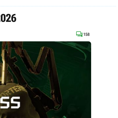
2026

158