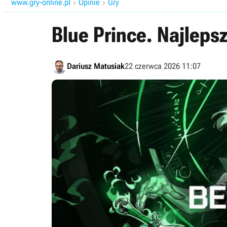
www.gry-online.pl
Opinie
Gry


Blue Prince. Najleps
Dariusz Matusiak
22 czerwca 2026 11:07