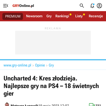




Newsroom
Gry
Rankingi
Listy
Recenzje
PREMIUM
www.gry-online.pl
Opinie
Gry


Uncharted 4: Kres złodzieja.
Najlepsze gry na PS4 – 18 świetnych
gier
Mateusz Ługowik
19 maja 2023 17:07
231