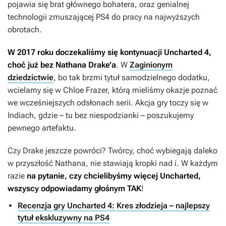
pojawia się brat głównego bohatera, oraz genialnej
technologii zmuszającej PS4 do pracy na najwyższych
obrotach.
W 2017 roku doczekaliśmy się kontynuacji
Uncharted 4
,
choć już bez Nathana Drake’a
. W
Zaginionym
dziedzictwie
, bo tak brzmi tytuł samodzielnego dodatku,
wcielamy się w Chloe Frazer, którą mieliśmy okazje poznać
we wcześniejszych odsłonach serii. Akcja gry toczy się w
Indiach, gdzie – tu bez niespodzianki – poszukujemy
pewnego artefaktu.
Czy Drake jeszcze powróci? Twórcy, choć wybiegają daleko
w przyszłość Nathana, nie stawiają kropki nad i. W każdym
razie
na pytanie, czy chcielibyśmy więcej
Uncharted
,
wszyscy odpowiadamy głośnym TAK
!
Recenzja gry Uncharted 4: Kres złodzieja – najlepszy
tytuł ekskluzywny na PS4