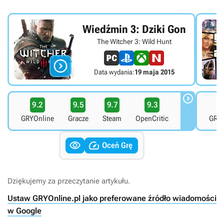
Wiedźmin 3: Dziki Gon
The Witcher 3: Wild Hunt

Data wydania:
19 maja 2015

9.2
9.5
9.7
9.3
8
GRYOnline
Gracze
Steam
OpenCritic
GRYO


Oceń Grę
Dziękujemy za przeczytanie artykułu.
Ustaw GRYOnline.pl jako preferowane źródło wiadomości
w Google