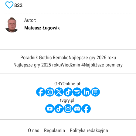

822
Autor:
Mateusz Ługowik
Poradnik Gothic Remake
Najlepsze gry 2026 roku
Najlepsze gry 2025 roku
Wiedźmin 4
Najbliższe premiery
GRYOnline.pl:
tvgry.pl:
O nas
Regulamin
Polityka redakcyjna