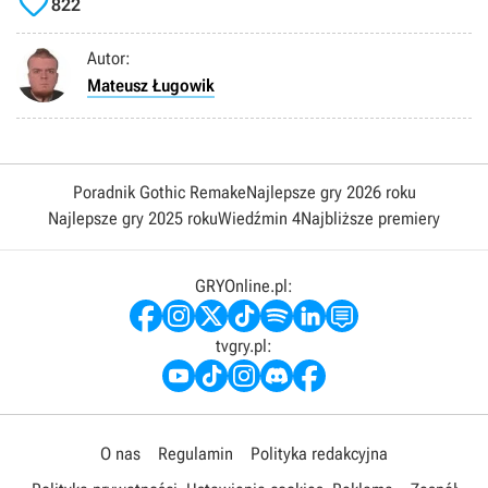

822
Autor:
Mateusz Ługowik
Poradnik Gothic Remake
Najlepsze gry 2026 roku
Najlepsze gry 2025 roku
Wiedźmin 4
Najbliższe premiery
GRYOnline.pl:
tvgry.pl:
O nas
Regulamin
Polityka redakcyjna