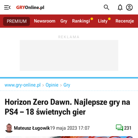




Newsroom
Gry
Rankingi
Listy
Recenzje
PREMIUM
www.gry-online.pl
Opinie
Gry


Horizon Zero Dawn. Najlepsze gry na
PS4 – 18 świetnych gier

Mateusz Ługowik
19 maja 2023 17:07
231