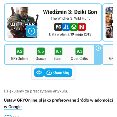
Wiedźmin 3: Dziki Gon
The Witcher 3: Wild Hunt

Data wydania:
19 maja 2015

9.2
9.5
9.7
9.3
8
GRYOnline
Gracze
Steam
OpenCritic
GRYO


Oceń Grę
Dziękujemy za przeczytanie artykułu.
Ustaw GRYOnline.pl jako preferowane źródło wiadomości
w Google