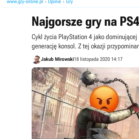
www.gry-online.pl
Opinie
Gry


Najgorsze gry na PS4
Cykl życia PlayStation 4 jako dominującej 
generację konsol. Z tej okazji przypominam
Jakub Mirowski
18 listopada 2020 14:17