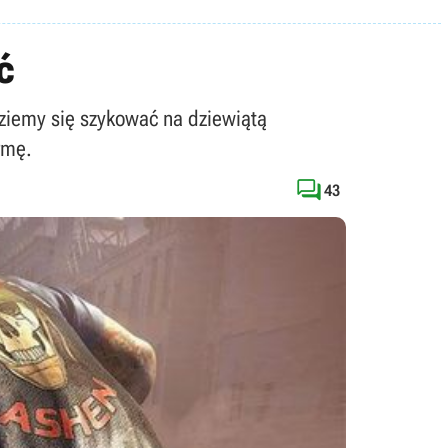
ć
ędziemy się szykować na dziewiątą
rmę.

43