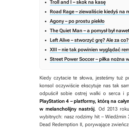
Troll and I – skok na kasę
Road Rage – ziewaliście kiedyś na 
Agony – po prostu piekło
The Quiet Man – a pomysł był nawe
Left Alive – stworzyć grę? Ale za co?
XIII – nie tak powinien wyglądać r
Street Power Soccer – piłka nożna
Kiedy czytacie te słowa, jesteśmy tuż 
konsol oczywiście ekscytuje nas tak sa
odpuścił sobie ostrej walki o serca 
PlayStation 4 – platformy, którą na ca
w melancholijny nastrój
. Od 2013 rok
wybitnych: nasz rodzimy hit –
Wiedźmin 
Dead Redemption II
, porywające zwieńcz