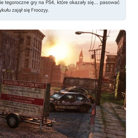
e tegoroczne gry na PS4, które okazały się... pasować
kułu zajął się Froozyy.