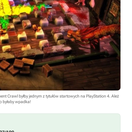
nt Crawl byłby jednym z tytułów startowych na PlayStation 4. Ależ
to byłaby wpadka!