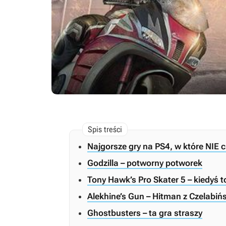
Najgorsze gry na PS4, w które NIE 
Godzilla – potworny potworek
Tony Hawk’s Pro Skater 5 – kiedyś to 
Alekhine’s Gun – Hitman z Czelabiń
Ghostbusters – ta gra straszy