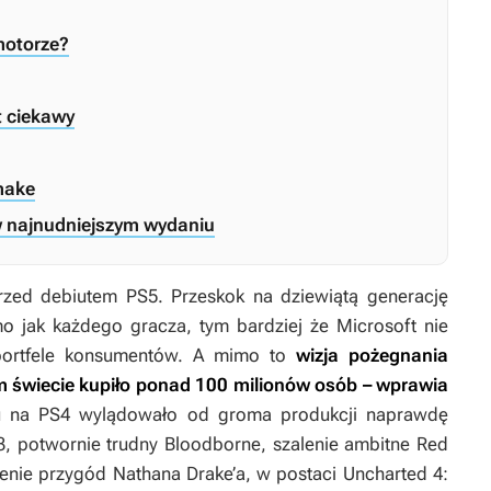
motorze?
t ciekawy
emake
 w najnudniejszym wydaniu
przed debiutem PS5. Przeskok na dziewiątą generację
mo jak każdego gracza, tym bardziej że Microsoft nie
i portfele konsumentów. A mimo to
wizja pożegnania
łym świecie kupiło ponad 100 milionów osób – wprawia
u na PS4 wylądowało od groma produkcji naprawdę
3
, potwornie trudny
Bloodborne
, szalenie ambitne
Red
enie przygód Nathana Drake’a, w postaci
Uncharted 4: