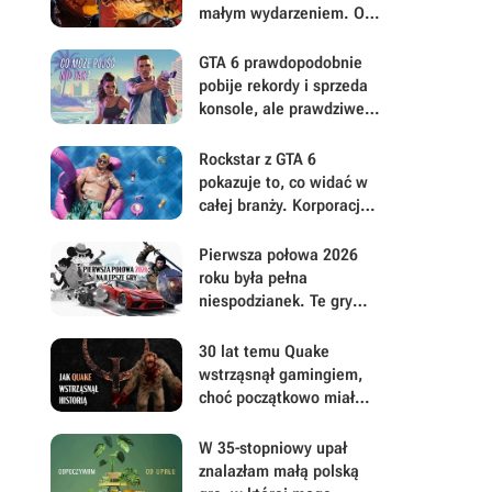
małym wydarzeniem. Oto
moje mniej oczywiste
FPS-y lat 90.
GTA 6 prawdopodobnie
pobije rekordy i sprzeda
konsole, ale prawdziwe
pytanie brzmi, ile gracze
będą musieli mu
Rockstar z GTA 6
wybaczyć
pokazuje to, co widać w
całej branży. Korporacje
coraz mniej przejmują się
graczami
Pierwsza połowa 2026
roku była pełna
niespodzianek. Te gry
najbardziej zasłużyły na
uwagę i Wasz czas
30 lat temu Quake
wstrząsnął gamingiem,
choć początkowo miał
być zupełnie inną grą
W 35-stopniowy upał
znalazłam małą polską