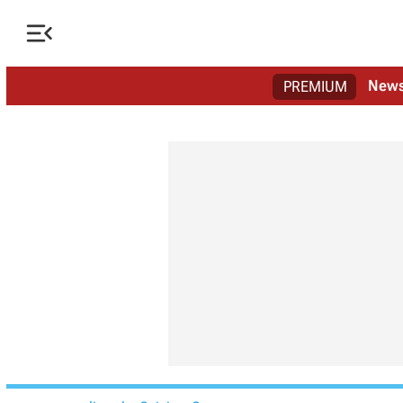

New
PREMIUM