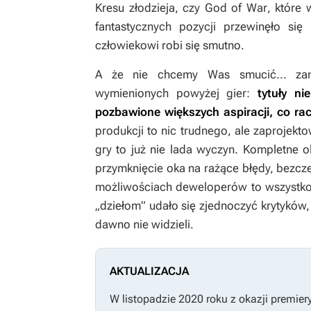
Kresu złodzieja,
czy
God of War
, które
fantastycznych pozycji przewinęło się 
człowiekowi robi się smutno.
A że nie chcemy Was smucić... zami
wymienionych powyżej gier:
tytuły ni
pozbawione większych aspiracji, co rac
produkcji to nic trudnego, ale zaprojek
gry to już nie lada wyczyn. Kompletne ol
przymknięcie oka na rażące błędy, bezcz
możliwościach deweloperów to wszystk
„dziełom” udało się zjednoczyć krytyków, 
dawno nie widzieli.
AKTUALIZACJA
W listopadzie 2020 roku z okazji premier