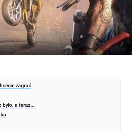
chcecie zagrać
było, a teraz...
ska