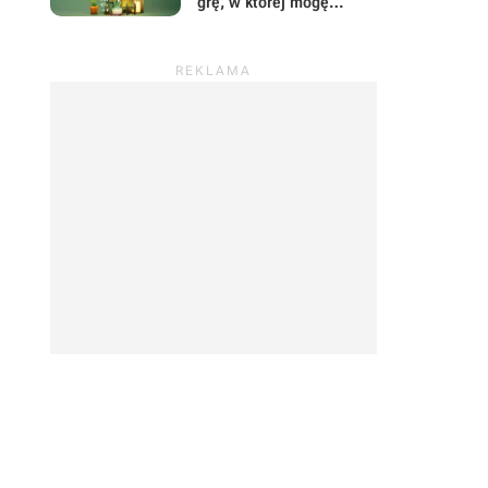
grę, w której mogę
prowadzić sklep z
roślinami i odpocząć od
wszystkiego