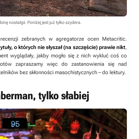
nę nostalgii. Poniżej jest już tylko szydera.
recenzji zebranych w agregatorze ocen Metacritic.
uły, o których nie słyszał (na szczęście) prawie nikt
,
ment wyglądały, jakby mogło się z nich wykluć coś co
niotów zapraszamy więc do zastanowienia się nad
telników bez skłonności masochistycznych – do lektury.
erman, tylko słabiej