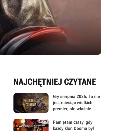
NAJCHĘTNIEJ CZYTANE
Gry sierpnia 2026. To nie
jest miesiąc wielkich
premier, ale właśnie
dlatego warto przyjrzeć
mu się uważniej
Pamiętam czasy, gdy
każdy klon Dooma był