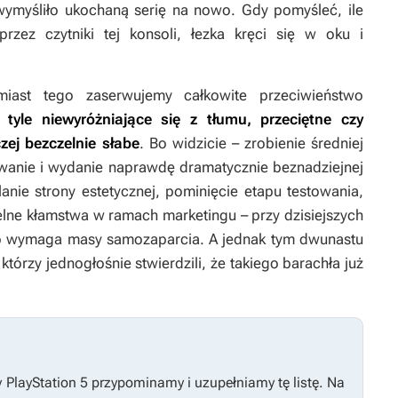
 wymyśliło ukochaną serię na nowo. Gdy pomyśleć, ile
przez czytniki tej konsoli, łezka kręci się w oku i
ast tego zaserwujemy całkowite przeciwieństwo
e tyle niewyróżniające się z tłumu, przeciętne czy
zej bezczelnie słabe
. Bo widzicie – zrobienie średniej
towanie i wydanie naprawdę dramatycznie beznadziejnej
anie strony estetycznej, pominięcie etapu testowania,
elne kłamstwa w ramach marketingu – przy dzisiejszych
o wymaga masy samozaparcia. A jednak tym dwunastu
którzy jednogłośnie stwierdzili, że takiego barachła już
y PlayStation 5 przypominamy i uzupełniamy tę listę. Na