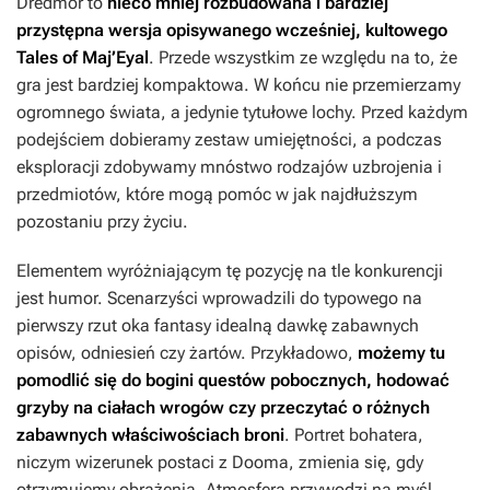
Dredmor
to
nieco mniej rozbudowana i bardziej
przystępna wersja opisywanego wcześniej, kultowego
Tales of Maj’Eyal
. Przede wszystkim ze względu na to, że
gra jest bardziej kompaktowa. W końcu nie przemierzamy
ogromnego świata, a jedynie tytułowe lochy. Przed każdym
podejściem dobieramy zestaw umiejętności, a podczas
eksploracji zdobywamy mnóstwo rodzajów uzbrojenia i
przedmiotów, które mogą pomóc w jak najdłuższym
pozostaniu przy życiu.
Elementem wyróżniającym tę pozycję na tle konkurencji
jest humor. Scenarzyści wprowadzili do typowego na
pierwszy rzut oka fantasy idealną dawkę zabawnych
opisów, odniesień czy żartów. Przykładowo,
możemy tu
pomodlić się do bogini questów pobocznych, hodować
grzyby na ciałach wrogów czy przeczytać o różnych
zabawnych właściwościach broni
. Portret bohatera,
niczym wizerunek postaci z
Dooma
, zmienia się, gdy
otrzymujemy obrażenia. Atmosfera przywodzi na myśl