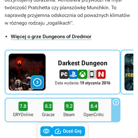
twórczość Pratchetta czy planszówkę
Munchkin
. To
naprawdę przyjemna odskocznia od poważnych klimatów
w różnego rodzaju „rogalikach”.
Więcej o grze Dungeons of Dredmor
Darkest Dungeon

Data wydania:
19 stycznia 2016

7.8
8.2
9.2
8.4
GRYOnline
Gracze
Steam
OpenCritic


Oceń Grę