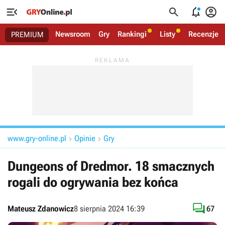




Newsroom
Gry
Rankingi
Listy
Recenzje
PREMIUM
www.gry-online.pl
Opinie
Gry


Dungeons of Dredmor. 18 smacznych
rogali do ogrywania bez końca

Mateusz Zdanowicz
8 sierpnia 2024 16:39
67