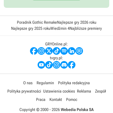
Poradnik Gothic Remake
Najlepsze gry 2026 roku
Najlepsze gry 2025 roku
Wiedźmin 4
Najbliższe premiery
GRYOnline.pl:
tvgry.pl:
O nas
Regulamin
Polityka redakcyjna
Polityka prywatności
Ustawienia cookies
Reklama
Zespół
Praca
Kontakt
Pomoc
Copyright © 2000 -
2026
Webedia Polska SA