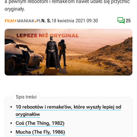
a pewnym rebootom i remake’om nawet udało się przyćmić
oryginały.

N. S.
18 kwietnia 2021 09:30
25
10 rebootów i remake’ów, które wyszły lepiej od
oryginałów
Coś (The Thing, 1982)
Mucha (The Fly, 1986)