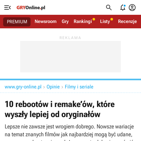




Newsroom
Gry
Rankingi
Listy
Recenzje
PREMIUM
www.gry-online.pl
Opinie
Filmy i seriale


10 rebootów i remake’ów, które
wyszły lepiej od oryginałów
Lepsze nie zawsze jest wrogiem dobrego. Nowsze wariacje
na temat znanych filmów jak najbardziej mogą być udane,