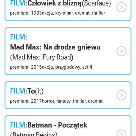
FILM:
Człowiek z blizną
(Scarface)

zobaczyć między innymi Daniela Craiga (James Bond),
Madsa Mikkelsena (Le Chiffre), Evę Green (Vesper
premiera: 1983
akcja, kryminał, dramat, thriller
Lynd), Jeffreya Wrighta (Feliks Leiter) oraz Judi Dench
(M). Zdjęcia kręcono w Wenecji, Menaggio, Lenno, San
Siro, na wyspach New Providence i Paradise, w
Londynie, Iver Heath, Dunsfold, Eton, Millbrook, Pradze,
FILM:
Karlowych Warach, Loket, Mladá Boleslav oraz Planie.
Mad Max: Na drodze gniewu

(Mad Max: Fury Road)
premiera: 2015
akcja, przygodowy, sci-fi
FILM:
To
(It)

premiera: 2017
horror, fantasy, thriller, dramat
FILM:
Batman - Początek

(Batman Begins)