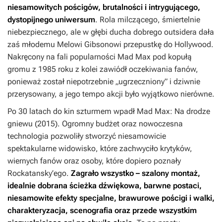
niesamowitych pościgów, brutalności i intrygującego,
dystopijnego uniwersum
. Rola milczącego, śmiertelnie
niebezpiecznego, ale w głębi ducha dobrego outsidera dała
zaś młodemu Melowi Gibsonowi przepustkę do Hollywood.
Nakręcony na fali popularności
Mad Max pod kopułą
gromu
z 1985 roku z kolei zawiódł oczekiwania fanów,
ponieważ został niepotrzebnie „ugrzeczniony” i dziwnie
przerysowany, a jego tempo akcji było wyjątkowo nierówne.
Po 30 latach do kin szturmem wpadł
Mad Max: Na drodze
gniewu
(2015). Ogromny budżet oraz nowoczesna
technologia pozwoliły stworzyć niesamowicie
spektakularne widowisko, które zachwyciło krytyków,
wiernych fanów oraz osoby, które dopiero poznały
Rockatansky’ego.
Zagrało wszystko – szalony montaż,
idealnie dobrana ścieżka dźwiękowa, barwne postaci,
niesamowite efekty specjalne, brawurowe pościgi i walki,
charakteryzacja, scenografia oraz przede wszystkim