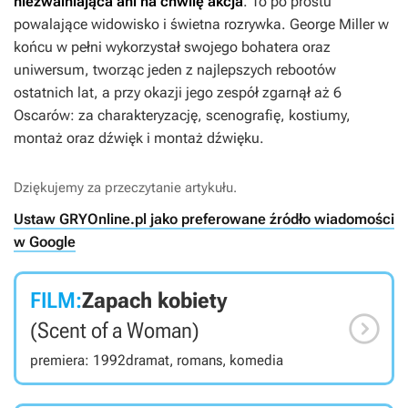
niezwalniająca ani na chwilę akcja
. To po prostu
powalające widowisko i świetna rozrywka. George Miller w
końcu w pełni wykorzystał swojego bohatera oraz
uniwersum, tworząc jeden z najlepszych rebootów
ostatnich lat, a przy okazji jego zespół zgarnął aż 6
Oscarów: za charakteryzację, scenografię, kostiumy,
montaż oraz dźwięk i montaż dźwięku.
Dziękujemy za przeczytanie artykułu.
Ustaw GRYOnline.pl jako preferowane źródło wiadomości
w Google
FILM:
Zapach kobiety

(Scent of a Woman)
premiera: 1992
dramat, romans, komedia