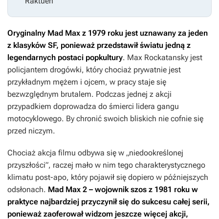
Raktuen
Oryginalny
Mad Max
z 1979 roku jest uznawany za jeden
z klasyków SF, ponieważ przedstawił światu jedną z
legendarnych postaci popkultury
. Max Rockatansky jest
policjantem drogówki, który chociaż prywatnie jest
przykładnym mężem i ojcem, w pracy staje się
bezwzględnym brutalem. Podczas jednej z akcji
przypadkiem doprowadza do śmierci lidera gangu
motocyklowego. By chronić swoich bliskich nie cofnie się
przed niczym.
Chociaż akcja filmu odbywa się w „niedookreślonej
przyszłości”, raczej mało w nim tego charakterystycznego
klimatu post-apo, który pojawił się dopiero w późniejszych
odsłonach.
Mad Max 2 – wojownik szos
z 1981 roku w
praktyce najbardziej przyczynił się do sukcesu całej serii,
ponieważ zaoferował widzom jeszcze więcej akcji,