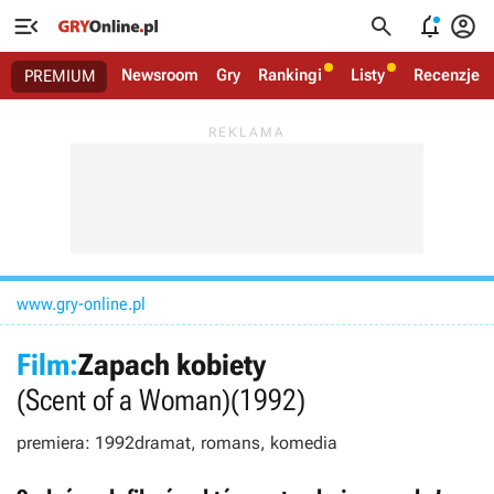




Newsroom
Gry
Rankingi
Listy
Recenzje
PREMIUM
www.gry-online.pl
Film:
Zapach kobiety
(Scent of a Woman)
(1992)
premiera: 1992
dramat, romans, komedia