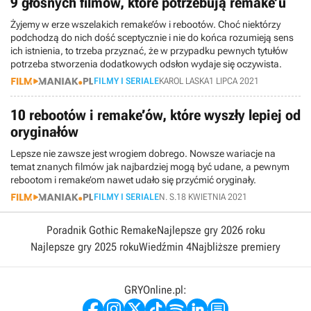
9 głośnych filmów, które potrzebują remake’u
Żyjemy w erze wszelakich remake’ów i rebootów. Choć niektórzy
podchodzą do nich dość sceptycznie i nie do końca rozumieją sens
ich istnienia, to trzeba przyznać, że w przypadku pewnych tytułów
potrzeba stworzenia dodatkowych odsłon wydaje się oczywista.
FILMY I SERIALE
KAROL LASKA
1 LIPCA 2021
10 rebootów i remake’ów, które wyszły lepiej od
oryginałów
Lepsze nie zawsze jest wrogiem dobrego. Nowsze wariacje na
temat znanych filmów jak najbardziej mogą być udane, a pewnym
rebootom i remake’om nawet udało się przyćmić oryginały.
FILMY I SERIALE
N. S.
18 KWIETNIA 2021
Poradnik Gothic Remake
Najlepsze gry 2026 roku
Najlepsze gry 2025 roku
Wiedźmin 4
Najbliższe premiery
GRYOnline.pl: