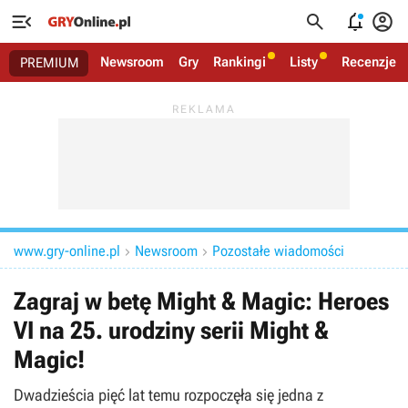




Newsroom
Gry
Rankingi
Listy
Recenzje
PREMIUM
www.gry-online.pl
Newsroom
Pozostałe wiadomości


Zagraj w betę Might & Magic: Heroes
VI na 25. urodziny serii Might &
Magic!
Dwadzieścia pięć lat temu rozpoczęła się jedna z