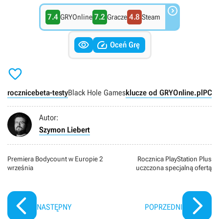

7.4
7.2
4.8
GRYOnline
Gracze
Steam


Oceń Grę

rocznice
beta-testy
Black Hole Games
klucze od GRYOnline.pl
PC
Autor:
Szymon Liebert
Premiera Bodycount w Europie 2
Rocznica PlayStation Plus
września
uczczona specjalną ofertą
NASTĘPNY
POPRZEDNI