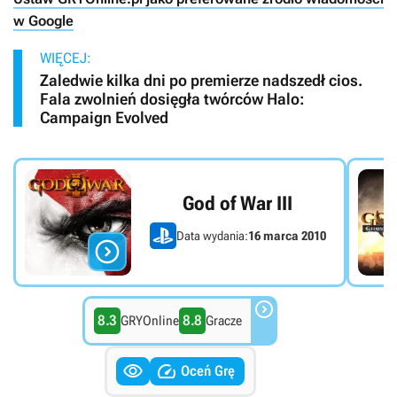
w Google
WIĘCEJ:
Zaledwie kilka dni po premierze nadszedł cios.
Fala zwolnień dosięgła twórców Halo:
Campaign Evolved
God of War III
Data wydania:
16 marca 2010


8.3
8.8
GRYOnline
Gracze


Oceń Grę