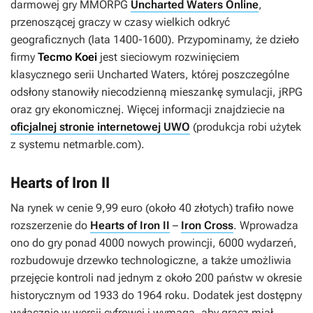
darmowej gry MMORPG
Uncharted Waters Online
,
przenoszącej graczy w czasy wielkich odkryć
geograficznych (lata 1400-1600). Przypominamy, że dzieło
firmy
Tecmo Koei
jest sieciowym rozwinięciem
klasycznego serii
Uncharted Waters
, której poszczególne
odsłony stanowiły niecodzienną mieszankę symulacji, jRPG
oraz gry ekonomicznej. Więcej informacji znajdziecie na
oficjalnej stronie internetowej UWO
(produkcja robi użytek
z systemu netmarble.com).
Hearts of Iron II
Na rynek w cenie 9,99 euro (około 40 złotych) trafiło nowe
rozszerzenie do
Hearts of Iron II
–
Iron Cross
. Wprowadza
ono do gry ponad 4000 nowych prowincji, 6000 wydarzeń,
rozbudowuje drzewko technologiczne, a także umożliwia
przejęcie kontroli nad jednym z około 200 państw w okresie
historycznym od 1933 do 1964 roku. Dodatek jest dostępny
wyłącznie w wersji cyfrowej i wymaga, aby gracz miał