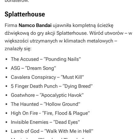
bohaterów.
Splatterhouse
Firma
Namco Bandai
ujawniła kompletną ścieżkę
dźwiękową do gry akcji
Splatterhouse
. Wśród utworów – w
większości utrzymanych w klimatach metalowych –
znalazły się:
The Accused – “Pounding Nails”
ASG – “Dream Song”
Cavalera Conspiracy – “Must Kill”
5 Finger Death Punch – “Dying Breed”
Goatwhore – “Apocalyptic Havok”
The Haunted – “Hollow Ground”
High On Fire - “Fire, Flood & Plague”
Invisible Enemies – “Dead Eyes”
Lamb of God – “Walk With Me in Hell”