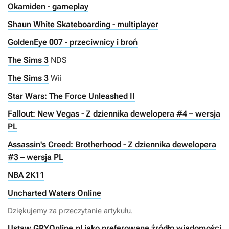
Okamiden - gameplay
Shaun White Skateboarding - multiplayer
GoldenEye 007 - przeciwnicy i broń
The Sims 3
NDS
The Sims 3
Wii
Star Wars: The Force Unleashed II
Fallout: New Vegas - Z dziennika dewelopera #4 – wersja
PL
Assassin's Creed: Brotherhood - Z dziennika dewelopera
#3 – wersja PL
NBA 2K11
Uncharted Waters Online
Dziękujemy za przeczytanie artykułu.
Ustaw GRYOnline.pl jako preferowane źródło wiadomości