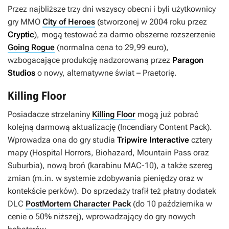
Przez najbliższe trzy dni wszyscy obecni i byli użytkownicy
gry MMO
City of Heroes
(stworzonej w 2004 roku przez
Cryptic
), mogą testować za darmo obszerne rozszerzenie
Going Rogue
(normalna cena to 29,99 euro),
wzbogacające produkcję nadzorowaną przez
Paragon
Studios
o nowy, alternatywne świat – Praetorię.
Killing Floor
Posiadacze strzelaniny
Killing Floor
mogą już pobrać
kolejną darmową aktualizację (
Incendiary Content Pack
).
Wprowadza ona do gry studia
Tripwire Interactive
cztery
mapy (Hospital Horrors, Biohazard, Mountain Pass oraz
Suburbia), nową broń (karabinu MAC-10), a także szereg
zmian (m.in. w systemie zdobywania pieniędzy oraz w
kontekście perków). Do sprzedaży trafił też płatny dodatek
DLC
PostMortem Character Pack
(do 10 października w
cenie o 50% niższej), wprowadzający do gry nowych