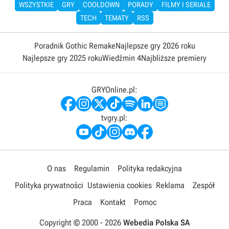
WSZYSTKIE
GRY
COOLDOWN
PORADY
FILMY I SERIALE
TECH
TEMATY
RSS
Poradnik Gothic Remake
Najlepsze gry 2026 roku
Najlepsze gry 2025 roku
Wiedźmin 4
Najbliższe premiery
GRYOnline.pl:
tvgry.pl:
O nas
Regulamin
Polityka redakcyjna
Polityka prywatności
Ustawienia cookies
Reklama
Zespół
Praca
Kontakt
Pomoc
Copyright © 2000 -
2026
Webedia Polska SA