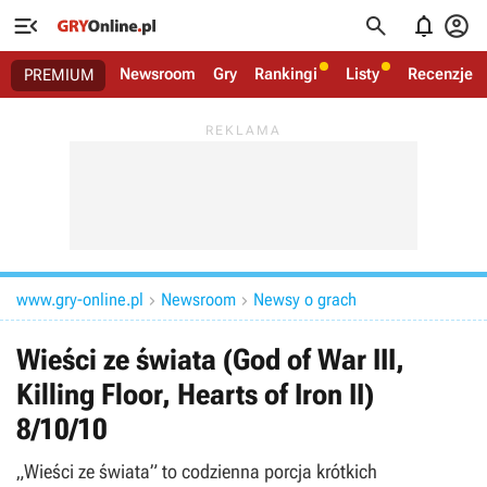




Newsroom
Gry
Rankingi
Listy
Recenzje
PREMIUM
www.gry-online.pl
Newsroom
Newsy o grach


Wieści ze świata (God of War III,
Killing Floor, Hearts of Iron II)
8/10/10
„Wieści ze świata” to codzienna porcja krótkich