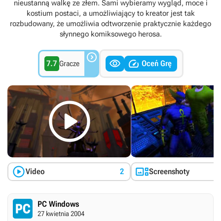
nieustanną walkę ze złem. Sami wybieramy wygląd, moce i
kostium postaci, a umożliwiający to kreator jest tak
rozbudowany, że umożliwia odtworzenie praktycznie każdego
słynnego komiksowego herosa.



7.7
Oceń Grę
Gracze



Video
2
Screenshoty
PC Windows
27 kwietnia 2004