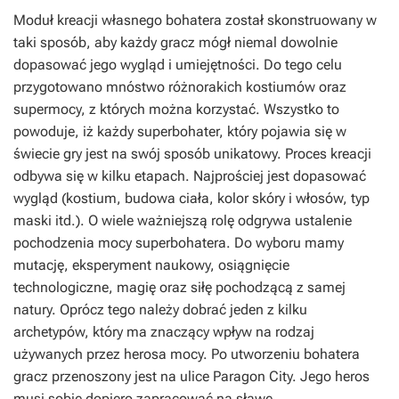
Moduł kreacji własnego bohatera został skonstruowany w
taki sposób, aby każdy gracz mógł niemal dowolnie
dopasować jego wygląd i umiejętności. Do tego celu
przygotowano mnóstwo różnorakich kostiumów oraz
supermocy, z których można korzystać. Wszystko to
powoduje, iż każdy superbohater, który pojawia się w
świecie gry jest na swój sposób unikatowy. Proces kreacji
odbywa się w kilku etapach. Najprościej jest dopasować
wygląd (kostium, budowa ciała, kolor skóry i włosów, typ
maski itd.). O wiele ważniejszą rolę odgrywa ustalenie
pochodzenia mocy superbohatera. Do wyboru mamy
mutację, eksperyment naukowy, osiągnięcie
technologiczne, magię oraz siłę pochodzącą z samej
natury. Oprócz tego należy dobrać jeden z kilku
archetypów, który ma znaczący wpływ na rodzaj
używanych przez herosa mocy. Po utworzeniu bohatera
gracz przenoszony jest na ulice Paragon City. Jego heros
musi sobie dopiero zapracować na sławę.