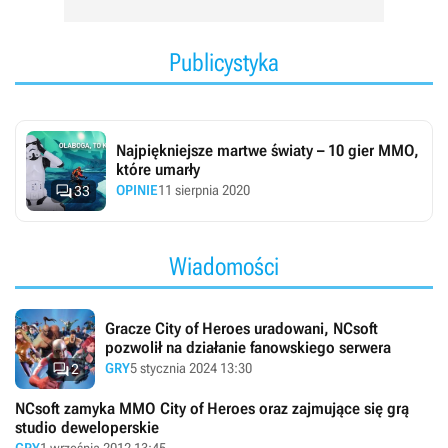
Publicystyka
Najpiękniejsze martwe światy – 10 gier MMO,
które umarły

OPINIE
11 sierpnia 2020
33
Wiadomości
Gracze City of Heroes uradowani, NCsoft
pozwolił na działanie fanowskiego serwera

GRY
5 stycznia 2024 13:30
2
NCsoft zamyka MMO City of Heroes oraz zajmujące się grą
studio deweloperskie
GRY
1 września 2012 13:45