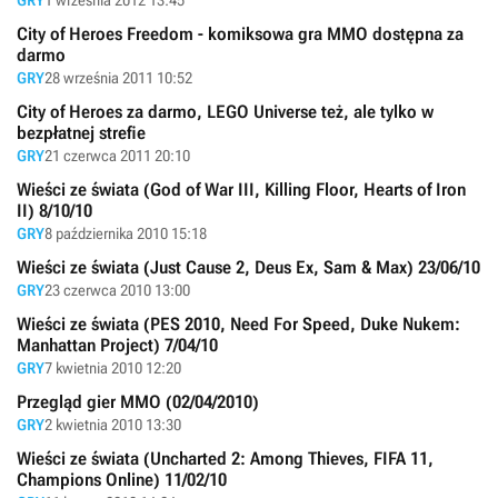
City of Heroes Freedom - komiksowa gra MMO dostępna za
darmo
GRY
28 września 2011 10:52
City of Heroes za darmo, LEGO Universe też, ale tylko w
bezpłatnej strefie
GRY
21 czerwca 2011 20:10
Wieści ze świata (God of War III, Killing Floor, Hearts of Iron
II) 8/10/10
GRY
8 października 2010 15:18
Wieści ze świata (Just Cause 2, Deus Ex, Sam & Max) 23/06/10
GRY
23 czerwca 2010 13:00
Wieści ze świata (PES 2010, Need For Speed, Duke Nukem:
Manhattan Project) 7/04/10
GRY
7 kwietnia 2010 12:20
Przegląd gier MMO (02/04/2010)
GRY
2 kwietnia 2010 13:30
Wieści ze świata (Uncharted 2: Among Thieves, FIFA 11,
Champions Online) 11/02/10