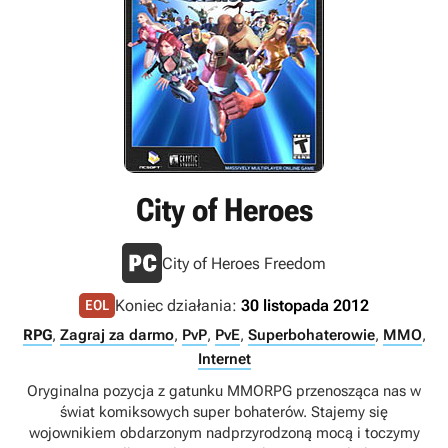
City of Heroes
City of Heroes Freedom
Koniec działania:
30 listopada 2012
EOL
RPG
,
Zagraj za darmo
,
PvP
,
PvE
,
Superbohaterowie
,
MMO
,
Internet
Oryginalna pozycja z gatunku MMORPG przenosząca nas w
świat komiksowych super bohaterów. Stajemy się
wojownikiem obdarzonym nadprzyrodzoną mocą i toczymy