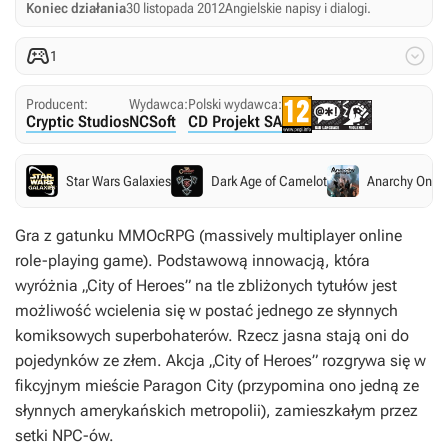
Koniec działania
30 listopada 2012
Angielskie napisy i dialogi.


1
Producent:
Wydawca:
Polski wydawca:
Cryptic Studios
NCSoft
CD Projekt SA
Star Wars Galaxies
Dark Age of Camelot
Anarchy Onlin
Gra z gatunku MMOcRPG (massively multiplayer online
role-playing game). Podstawową innowacją, która
wyróżnia „City of Heroes” na tle zbliżonych tytułów jest
możliwość wcielenia się w postać jednego ze słynnych
komiksowych superbohaterów. Rzecz jasna stają oni do
pojedynków ze złem. Akcja „City of Heroes” rozgrywa się w
fikcyjnym mieście Paragon City (przypomina ono jedną ze
słynnych amerykańskich metropolii), zamieszkałym przez
setki NPC-ów.