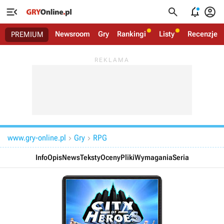




Newsroom
Gry
Rankingi
Listy
Recenzje
PREMIUM
www.gry-online.pl
Gry
RPG


Info
Opis
News
Teksty
Oceny
Pliki
Wymagania
Seria