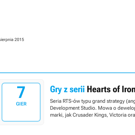
sierpnia 2015
7
Gry z serii
Hearts of Iro
Seria RTS-ów typu grand strategy (ang.
GIER
Development Studio. Mowa o dewelope
marki, jak
Crusader Kings
,
Victoria
or