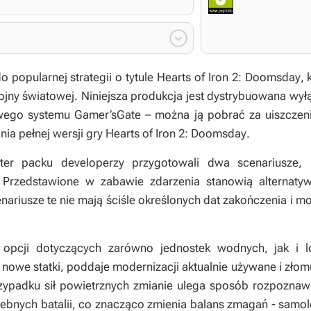

o popularnej strategii o tytule
Hearts of Iron 2: Doomsday
, 
ojny światowej. Niniejsza produkcja jest dystrybuowana wył
wego systemu Gamer’sGate – można ją pobrać za uiszczen
ia pełnej wersji gry
Hearts of Iron 2: Doomsday
.
r packu developerzy przygotowali dwa scenariusze, 
 Przedstawione w zabawie zdarzenia stanowią alternaty
enariusze te nie mają ściśle określonych dat zakończenia i m
opcji dotyczących zarówno jednostek wodnych, jak i lo
owe statki, poddaje modernizacji aktualnie używane i złomuje
rzypadku sił powietrznych zmianie ulega sposób rozpozna
bnych batalii, co znacząco zmienia balans zmagań - samolo