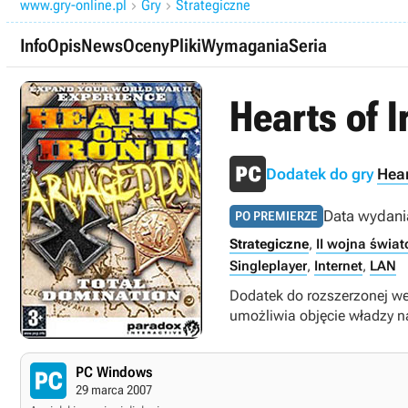
www.gry-online.pl
Gry
Strategiczne


Info
Opis
News
Oceny
Pliki
Wymagania
Seria
Hearts of 
Dodatek do gry
Hear
Data wydani
PO PREMIERZE
Strategiczne
,
II wojna świa
Singleplayer
,
Internet
,
LAN
Dodatek do rozszerzonej wers
umożliwia objęcie władzy n
PC Windows
29 marca 2007