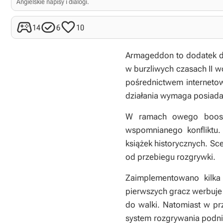
Angielskie napisy i dialogi.



14
6
10
Armageddon
to dodatek d
w burzliwych czasach II w
pośrednictwem interneto
działania wymaga posiadan
W ramach owego booste
wspomnianego konfliktu.
książek historycznych. Sc
od przebiegu rozgrywki.
Zaimplementowano kilka 
pierwszych gracz werbuje n
do walki. Natomiast w p
system rozgrywania podnie