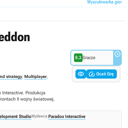
Wyszukiwarka gier
geddon

8.3
Gracze


Oceń Grę
nd strategy
,
Multiplayer
,
 Interactive. Produkcja
ontach II wojny światowej.
elopment Studio
Wydawca:
Paradox Interactive