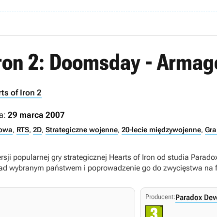
Iron 2: Doomsday - Arma
ts of Iron 2
a:
29 marca 2007
towa
,
RTS
,
2D
,
Strategiczne wojenne
,
20-lecie międzywojenne
,
Gra
ji popularnej gry strategicznej Hearts of Iron od studia Paradox
ad wybranym państwem i poprowadzenie go do zwycięstwa na fr
Producent:
Paradox Dev