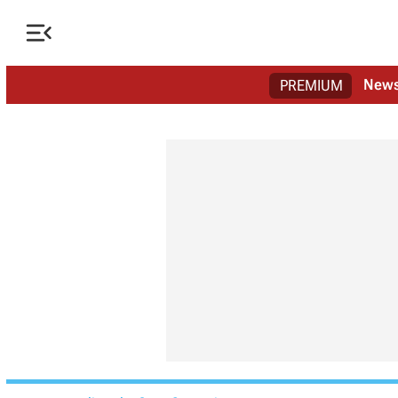

New
PREMIUM