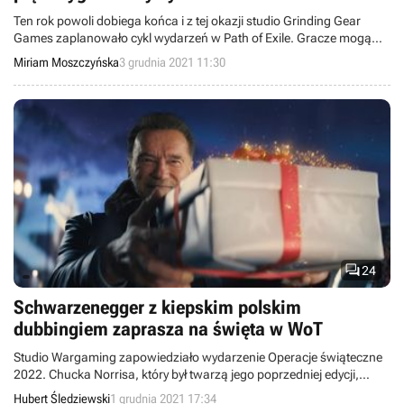
Ten rok powoli dobiega końca i z tej okazji studio Grinding Gear
Games zaplanowało cykl wydarzeń w Path of Exile. Gracze mogą
liczyć na wiele ciekawych i wymagających wyzwań.
Miriam Moszczyńska
3 grudnia 2021 11:30

24
Schwarzenegger z kiepskim polskim
dubbingiem zaprasza na święta w WoT
Studio Wargaming zapowiedziało wydarzenie Operacje świąteczne
2022. Chucka Norrisa, który był twarzą jego poprzedniej edycji,
zastąpił Arnold Schwarzenegger. Tylko dlaczego na polskim trailerze
Hubert Śledziewski
1 grudnia 2021 17:34