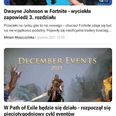

10
Dwayne Johnson w Fortnite - wyciekła
zapowiedź 3. rozdziału
Przecieki na rynku gier to nic nowego – chociaż Fortnite zdaje się być
na nie wyjątkowo podatny. Pojawiły się nieoficjalne trailery trzeciego
rozdziału gry.
Miriam Moszczyńska
3 grudnia 2021 15:00
W Path of Exile będzie się działo - rozpoczął się
pięciotygodniowy cykl eventów