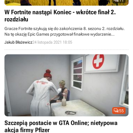

W Fortnite nastąpi Koniec - wkrótce finał 2.
rozdziału
Gracze Fortnite szykują się do zakończenia 8. sezonu 2. rozdziału.
Na tę okazję Epic Games przygotował finałowe wydarzenie
„Koniec”.
Jakub Błażewicz
24 listopada 2021 18:05

55
Szczepią postacie w GTA Online; nietypowa
akcja firmy Pfizer