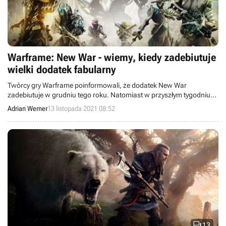
Warframe: New War - wiemy, kiedy zadebiutuje
wielki dodatek fabularny
Twórcy gry Warframe poinformowali, że dodatek New War
zadebiutuje w grudniu tego roku. Natomiast w przyszłym tygodniu
wystartuje event Prime Resurgence z ciekawymi przedmiotami do
Adrian Werner
13 listopada 2021 08:52
zdobycia.

13