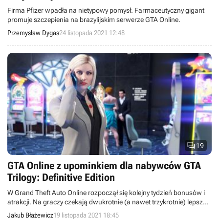
Firma Pfizer wpadła na nietypowy pomysł. Farmaceutyczny gigant
promuje szczepienia na brazylijskim serwerze GTA Online.
Przemysław Dygas
24 listopada 2021 12:48

19
GTA Online z upominkiem dla nabywców GTA
Trilogy: Definitive Edition
W Grand Theft Auto Online rozpoczął się kolejny tydzień bonusów i
atrakcji. Na graczy czekają dwukrotnie (a nawet trzykrotnie) lepsze
nagrody za zadania w kasynie oraz upominek dla nabywców GTA:
Jakub Błażewicz
19 listopada 2021 18:45