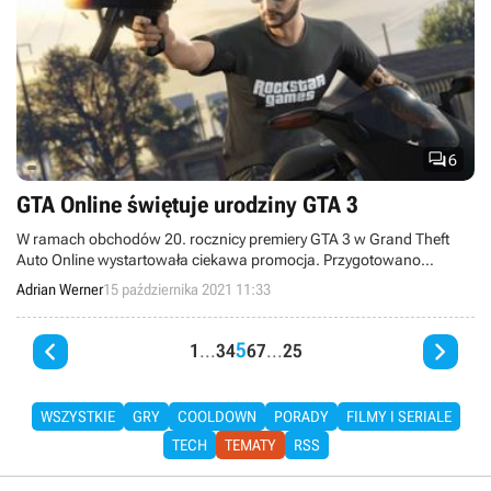

6
GTA Online świętuje urodziny GTA 3
W ramach obchodów 20. rocznicy premiery GTA 3 w Grand Theft
Auto Online wystartowała ciekawa promocja. Przygotowano
również wiele innych atrakcji, pozwalających szybciej gromadzić
Adrian Werner
15 października 2021 11:33
nagrody.


5
1
...
3
4
6
7
...
25
WSZYSTKIE
GRY
COOLDOWN
PORADY
FILMY I SERIALE
TECH
TEMATY
RSS