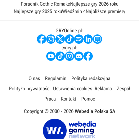
Poradnik Gothic Remake
Najlepsze gry 2026 roku
Najlepsze gry 2025 roku
Wiedźmin 4
Najbliższe premiery
GRYOnline.pl:
tvgry.pl:
O nas
Regulamin
Polityka redakcyjna
Polityka prywatności
Ustawienia cookies
Reklama
Zespół
Praca
Kontakt
Pomoc
Copyright © 2000 -
2026
Webedia Polska SA