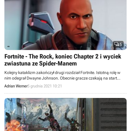

5
Fortnite - The Rock, koniec Chapter 2 i wyciek
zwiastuna ze Spider-Manem
Kolejny kataklizm zakończył drugi rozdział Fortnite. Istotną rolę w
nim odegrał Dwayne Johnson. Obecnie gracze czekają na start
Chapter 3, a do sieci wyciekł pierwszy zwiastun następnej przepustki
Adrian Werner
5 grudnia 2021 10:21
bitewnej, pokazujący nadchodzące atrakcje.