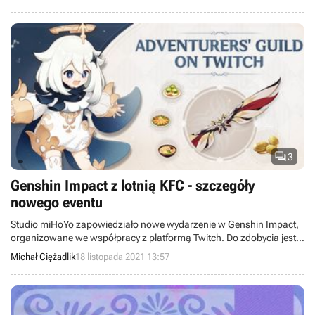
The Trilogy - Definitive Edition.

3
Genshin Impact z lotnią KFC - szczegóły
nowego eventu
Studio miHoYo zapowiedziało nowe wydarzenie w Genshin Impact,
organizowane we współpracy z platformą Twitch. Do zdobycia jest
m.in. skórka, której odblokowanie wymagało udania się do
Michał Ciężadlik
18 listopada 2021 13:57
restauracji KFC.