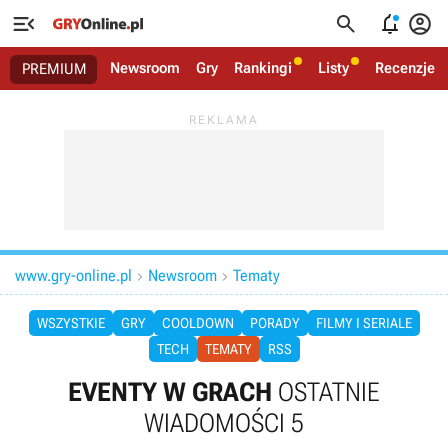




Newsroom
Gry
Rankingi
Listy
Recenzje
PREMIUM
www.gry-online.pl
Newsroom
Tematy


WSZYSTKIE
GRY
COOLDOWN
PORADY
FILMY I SERIALE
TECH
TEMATY
RSS
EVENTY W GRACH
OSTATNIE
WIADOMOŚCI 5