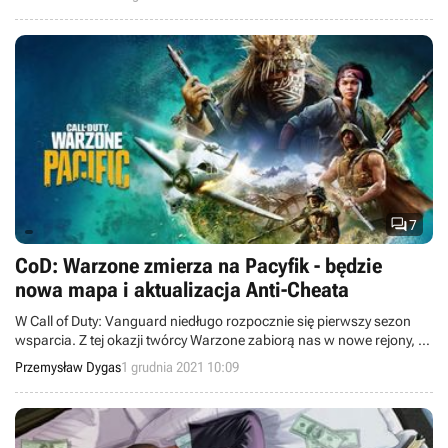
ma on głos niczym kiepski lektor z lat 90.?

7
CoD: Warzone zmierza na Pacyfik - będzie
nowa mapa i aktualizacja Anti-Cheata
W Call of Duty: Vanguard niedługo rozpocznie się pierwszy sezon
wsparcia. Z tej okazji twórcy Warzone zabiorą nas w nowe rejony, a
także wprowadzą do gry aktualizację systemu antycheaterskiego.
Przemysław Dygas
1 grudnia 2021 10:09