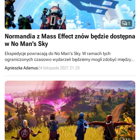

1
Normandia z Mass Effect znów będzie dostępna
w No Man's Sky
Ekspedycje powracają do No Man's Sky. W ramach tych
ograniczonych czasowo wydarzeń będziemy mogli zdobyć między
innymi statek Normandia z Mass Effect.
Agnieszka Adamus
24 listopada 2021 21:25
11