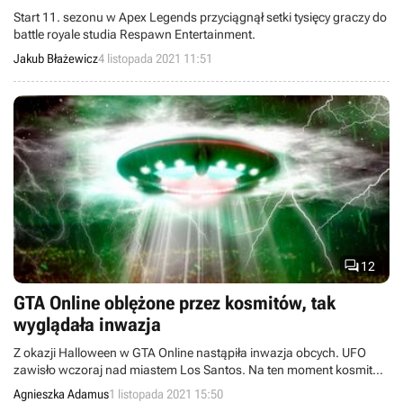
Start 11. sezonu w Apex Legends przyciągnął setki tysięcy graczy do
battle royale studia Respawn Entertainment.
Jakub Błażewicz
4 listopada 2021 11:51

12
GTA Online oblężone przez kosmitów, tak
wyglądała inwazja
Z okazji Halloween w GTA Online nastąpiła inwazja obcych. UFO
zawisło wczoraj nad miastem Los Santos. Na ten moment kosmitów
już nie ma.
Agnieszka Adamus
1 listopada 2021 15:50