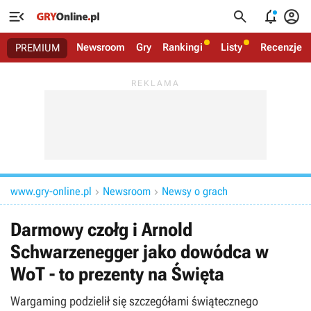




Newsroom
Gry
Rankingi
Listy
Recenzje
PREMIUM
www.gry-online.pl
Newsroom
Newsy o grach


Darmowy czołg i Arnold
Schwarzenegger jako dowódca w
WoT - to prezenty na Święta
Wargaming podzielił się szczegółami świątecznego