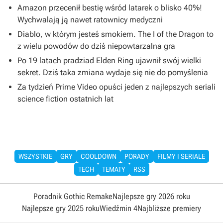
Amazon przecenił bestię wśród latarek o blisko 40%!
Wychwalają ją nawet ratownicy medyczni
Diablo, w którym jesteś smokiem. The I of the Dragon to
z wielu powodów do dziś niepowtarzalna gra
Po 19 latach pradziad Elden Ring ujawnił swój wielki
sekret. Dziś taka zmiana wydaje się nie do pomyślenia
Za tydzień Prime Video opuści jeden z najlepszych seriali
science fiction ostatnich lat
WSZYSTKIE
GRY
COOLDOWN
PORADY
FILMY I SERIALE
TECH
TEMATY
RSS
Poradnik Gothic Remake
Najlepsze gry 2026 roku
Najlepsze gry 2025 roku
Wiedźmin 4
Najbliższe premiery