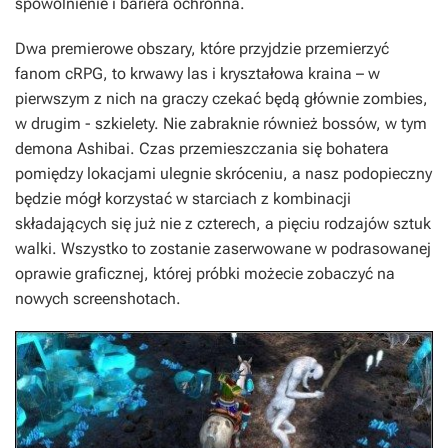
spowolnienie i bariera ochronna.
Dwa premierowe obszary, które przyjdzie przemierzyć
fanom cRPG, to krwawy las i kryształowa kraina – w
pierwszym z nich na graczy czekać będą głównie zombies,
w drugim - szkielety. Nie zabraknie również bossów, w tym
demona Ashibai. Czas przemieszczania się bohatera
pomiędzy lokacjami ulegnie skróceniu, a nasz podopieczny
będzie mógł korzystać w starciach z kombinacji
składających się już nie z czterech, a pięciu rodzajów sztuk
walki. Wszystko to zostanie zaserwowane w podrasowanej
oprawie graficznej, której próbki możecie zobaczyć na
nowych screenshotach.