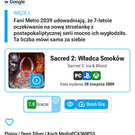
w Google
WIĘCEJ:
Fani Metro 2039 udowadniają, że 7-letnie
oczekiwanie na nową strzelankę z
postapokaliptycznej serii mocno ich wygłodziło.
Ta liczba mówi sama za siebie
Sacred 2: Władca Smoków
Sacred 2: Ice & Blood

Data wydania:
28 sierpnia 2009



7.8
Oceń Grę
Gracze

Plaion / Deep Silver / Koch Media
PC
X360
PS3