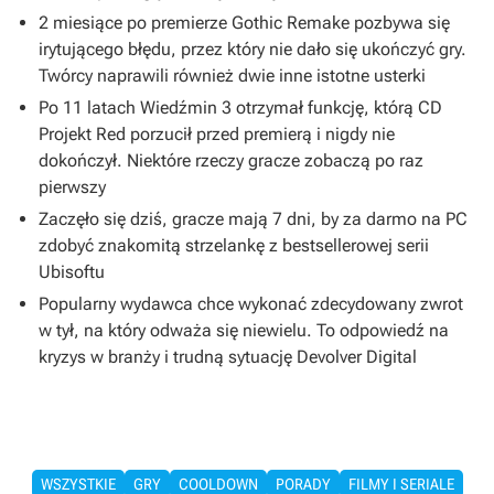
2 miesiące po premierze Gothic Remake pozbywa się
irytującego błędu, przez który nie dało się ukończyć gry.
Twórcy naprawili również dwie inne istotne usterki
Po 11 latach Wiedźmin 3 otrzymał funkcję, którą CD
Projekt Red porzucił przed premierą i nigdy nie
dokończył. Niektóre rzeczy gracze zobaczą po raz
pierwszy
Zaczęło się dziś, gracze mają 7 dni, by za darmo na PC
zdobyć znakomitą strzelankę z bestsellerowej serii
Ubisoftu
Popularny wydawca chce wykonać zdecydowany zwrot
w tył, na który odważa się niewielu. To odpowiedź na
kryzys w branży i trudną sytuację Devolver Digital
WSZYSTKIE
GRY
COOLDOWN
PORADY
FILMY I SERIALE