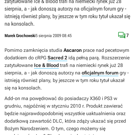
zatytułowane Ice & Blood trafi na niemiecki rynek już 28
sierpnia, a - jak donoszą autorzy na oficjalnym forum gry -
istnieją również plany, by jeszcze w tym roku tytuł ukazał się
na konsolach.

7
Marek Grochowski
5 sierpnia 2009 08:45
Pomimo zamknięcia studia
Ascaron
prace nad pecetowym
dodatkiem do cRPG
Sacred 2
idą pełną parą. Rozszerzenie
zatytułowane
Ice & Blood
trafi na niemiecki rynek już 28
sierpnia, a - jak donoszą autorzy na
oficjalnym forum
gry -
istnieją również plany, by jeszcze w tym roku tytuł ukazał
się na konsolach.
Add-on ma powędrować do posiadaczy X360 i PS3 w
grudniu, najpóźniej w styczniu 2010 r. Produkt zawierać
będzie najprawdopodobniej wszystkie uaktualnienia oraz
dodatkową zawartość DLC, która zdąży ukazać się przed
Bożym Narodzeniem. O tym, czego możemy się