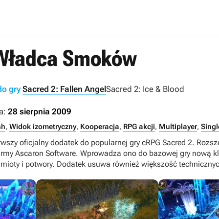
 Władca Smoków
o gry
Sacred 2: Fallen Angel
Sacred 2: Ice & Blood
a:
28 sierpnia 2009
sh
,
Widok izometryczny
,
Kooperacja
,
RPG akcji
,
Multiplayer
,
Singl
erwszy oficjalny dodatek do popularnej gry cRPG Sacred 2. Rozs
firmy Ascaron Software. Wprowadza ono do bazowej gry nową kl
edmioty i potwory. Dodatek usuwa również większość techniczn