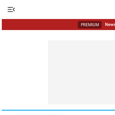

New
PREMIUM