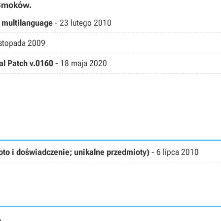
 Smoków.
2 multilanguage
-
23 lutego 2010
istopada 2009
al Patch v.0160
-
18 maja 2020
to i doświadczenie; unikalne przedmioty)
-
6 lipca 2010