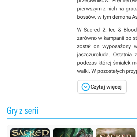
przeciwników. Premierow
pierwszym z nich na grac
bossów, w tym demona As
W
Sacred 2: Ice & Bloo
zarówno w kampanii po str
został on wyposażony w
jaszczuroluda. Ostatnia
podczas której śmiałek mo
walki. W pozostałych przy

Czytaj więcej
Gry z serii