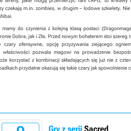
e tereny, jakie mogą przemierzyć fani cRPG, to krwawy l
zy czekają m.in. zombies, w drugim – lodowe szkielety. N
hibai.
d
mamy do czynienia z kolejną klasą postaci (Dragonmag
onie Dobra, jak i Zła. Przed nowym bohaterem stoi szereg m
 czary ofensywne, opcję przyzywania ziejącego ogni
 z właściwości pozwala magowi na prowadzenie bezpośr
że korzystać z kombinacji składających się już nie z czter
padkach przydatne okazują się takie czary jak spowolnienie 
Gry z serii
Sacred