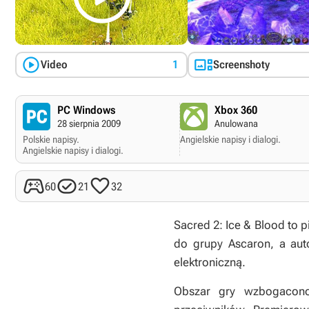


Video
1
Screenshoty
PC Windows
Xbox 360
28 sierpnia 2009
Anulowana
Polskie napisy.
Angielskie napisy i dialogi.
Angielskie napisy i dialogi.



60
21
32
Sacred 2: Ice & Blood
to p
do grupy Ascaron, a aut
elektroniczną.
Obszar gry wzbogacono