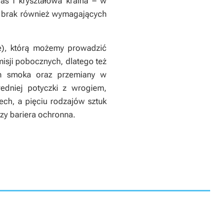
as i kryształowa kraina – w
ie brak również wymagających
e), którą możemy prowadzić
isji pobocznych, dlatego też
em smoka oraz przemiany w
edniej potyczki z wrogiem,
ech, a pięciu rodzajów sztuk
czy bariera ochronna.