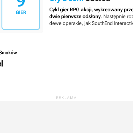
9
Cykl gier RPG akcji, wykreowany prz
GIER
dwie pierwsze odsłony
. Następnie r
deweloperskie, jak SouthEnd Interact
SparklingBit (założone przez Franza S
 Smoków
l