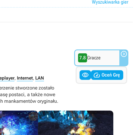
Wyszukiwarka gier

7.8
Gracze


Oceń Grę
eplayer
,
Internet
,
LAN
zerzenie stworzone zostało
asę postaci, a także nowe
ych mankamentów oryginału.