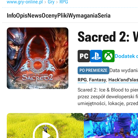
www.gry-online.pl
Gry
RPG


Info
Opis
News
Oceny
Pliki
Wymagania
Seria
Sacred 2:
Dodatek d
Data wydani
PO PREMIERZE
RPG
,
Fantasy
,
Hack'and'sla
Scared 2: Ice & Blood to pi
przez zespół deweloperski 
umiejętności, lokacje, prz
