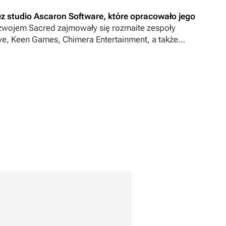
ez studio Ascaron Software, które opracowało jego
ozwojem
Sacred
zajmowały się rozmaite zespoły
ive, Keen Games, Chimera Entertainment, a także
tradala uważanego za „ojca” marki).