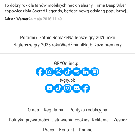
To dobry rok dla fanów mobilnych hack'n'slashy. Firma Deep Silver
zapowiedziała Sacred Legends, będące nową odsłoną popularnej
pecetowo-konsolowej marki.
Adrian Werner
24 maja 2016 11:49
Poradnik Gothic Remake
Najlepsze gry 2026 roku
Najlepsze gry 2025 roku
Wiedźmin 4
Najbliższe premiery
GRYOnline.pl:
tvgry.pl:
O nas
Regulamin
Polityka redakcyjna
Polityka prywatności
Ustawienia cookies
Reklama
Zespół
Praca
Kontakt
Pomoc