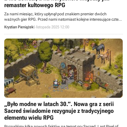
remaster kultowego RPG
Za nami miesiąc, który upłynął pod znakiem premier dwóch
ważnych gier RPG. Przed nami natomiast kolejne interesujące cztery
tygodnie, na przestrzeni których ukaże się m.in. remaster Sacred 2.
Krystian Pieniążek
6 listopada 2025 12:00
„Było modne w latach 30.”. Nowa gra z serii
Sacred świadomie rezygnuje z tradycyjnego
elementu wielu RPG
Poznaliśmy kilka nowych faktów na temat gry Sacred: Last Pixel of