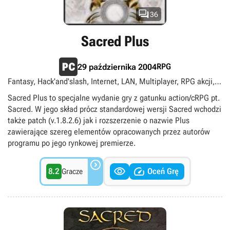

36
Sacred Plus
RPG
29 października 2004
Fantasy, Hack'and'slash, Internet, LAN, Multiplayer, RPG akcji,
Singleplayer, Widok izometryczny
Sacred Plus to specjalne wydanie gry z gatunku action/cRPG pt.
Sacred. W jego skład prócz standardowej wersji Sacred wchodzi
także patch (v.1.8.2.6) jak i rozszerzenie o nazwie Plus
zawierające szereg elementów opracowanych przez autorów
programu po jego rynkowej premierze.



8.2
Oceń Grę
Gracze