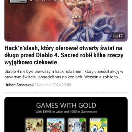

17
Hack’n’slash, który oferował otwarty świat na
długo przed Diablo 4. Sacred robił kilka rzeczy
wyjątkowo ciekawie
Diablo 4 nie było pierwszym hack’n’slashem, który umieścił akcję w
otwartym świecie i posadził nas na koniach. Wcześniej robiło to
chociażby zasłużone Sacred, niegdyś jeden z poważniejszych
Hubert Sosnowski
21 grudnia 2024 20:00
konkurentów Diablo 2.