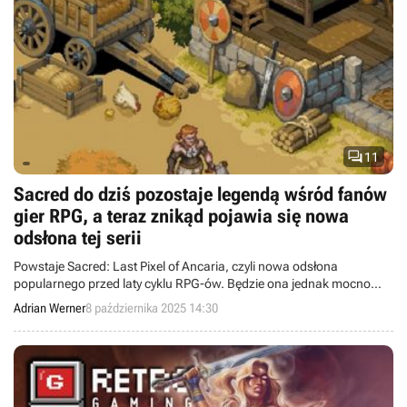

11
Sacred do dziś pozostaje legendą wśród fanów
gier RPG, a teraz znikąd pojawia się nowa
odsłona tej serii
Powstaje Sacred: Last Pixel of Ancaria, czyli nowa odsłona
popularnego przed laty cyklu RPG-ów. Będzie ona jednak mocno
odbiegać od tradycji serii.
Adrian Werner
8 października 2025 14:30