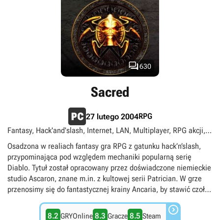

630
Sacred
RPG
27 lutego 2004
Fantasy, Hack'and'slash, Internet, LAN, Multiplayer, RPG akcji,
Singleplayer, Widok izometryczny
Osadzona w realiach fantasy gra RPG z gatunku hack’n’slash,
przypominająca pod względem mechaniki popularną serię
Diablo. Tytuł został opracowany przez doświadczone niemieckie
studio Ascaron, znane m.in. z kultowej serii Patrician. W grze
przenosimy się do fantastycznej krainy Ancaria, by stawić czoła
pragnącemu odzyskać tron złowrogiemu czarownikowi i

wyzwolonemu spod jego mocy demonowi, który ożywił
8.2
8.3
8.5
GRYOnline
Gracze
Steam