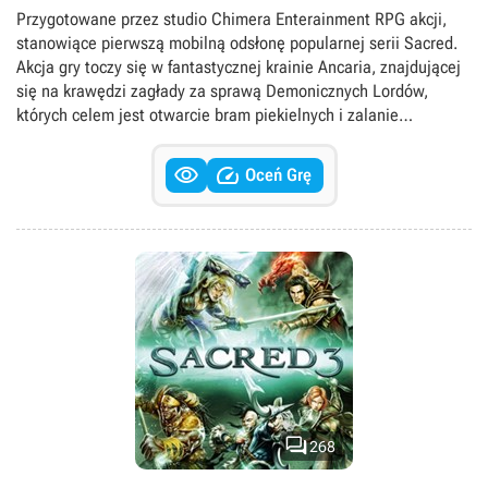
Singleplayer
Przygotowane przez studio Chimera Enterainment RPG akcji,
stanowiące pierwszą mobilną odsłonę popularnej serii Sacred.
Akcja gry toczy się w fantastycznej krainie Ancaria, znajdującej
się na krawędzi zagłady za sprawą Demonicznych Lordów,
których celem jest otwarcie bram piekielnych i zalanie
śmiertelników armiami ciemności. Zadaniem graczy w Sacred
Legends jest oczywiście pokrzyżowanie tych niecnych planów.


Oceń Grę
Wydarzenia w grze obserwujemy z kamery zawieszonej wysoko
nad głową bohatera, a zabawa polega na eksploracji świata,
wypełnianiu zadań, gromadzeniu doświadczenia oraz
potyczkach z hordami nieprzyjaciół. Do dyspozycji graczy
oddano kilka postaci, dysponujących odmiennym uzbrojeniem i
zdolnościami, a także unikalnymi drzewkami rozwoju. W grze
znalazł się też prosty system craftingu. Kampanię fabularną
Sacred Legends możemy przejść samotnie lub w trybie
kooperacji, a całość uzupełnia możliwość pojedynków PvP z
innymi graczami, rozgrywanych na specjalnie zaprojektowanych
arenach.

268