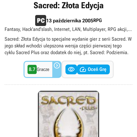
Sacred: Złota Edycja
RPG
13 października 2005
Fantasy, Hack'and'slash, Internet, LAN, Multiplayer, RPG akcji,
Singleplayer, Widok izometryczny
Sacred: Złota Edycja to specjalne wydanie gier z serii Sacred. W
jego skład wchodzi ulepszona wersja części pierwszej tego
cyklu Sacred Plus oraz dodatek do niej, pt. Sacred: Podziemia.



8.7
Oceń Grę
Gracze