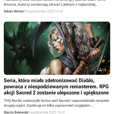
Ancaria. Autorzy zamierzają zerwać z jednym z najbardziej
standardowych rozwiązań gatunku RPG.
Adrian Werner
29 października 2025 14:45

19
Seria, która miała zdetronizować Diablo,
powraca z niespodziewanym remasterem. RPG
akcji Sacred 2 zostanie ulepszone i upiększone
THQ Nordic zaskoczyło fanów serii Sacred i zapowiedziało remaster
drugiej części. Zaoferuje on kilka usprawnień względem
pierwowzoru.
Marcin Bukowski
9 października 2025 15:47