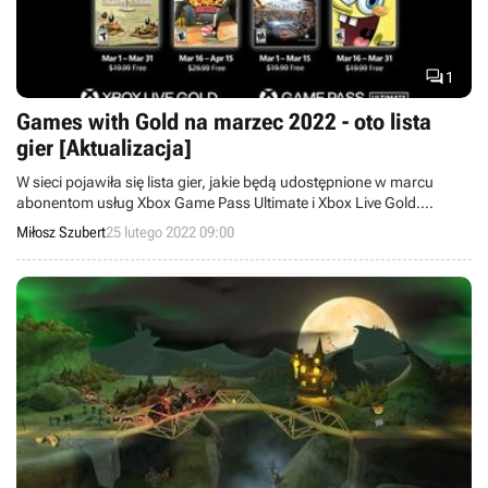

1
Games with Gold na marzec 2022 - oto lista
gier [Aktualizacja]
W sieci pojawiła się lista gier, jakie będą udostępnione w marcu
abonentom usług Xbox Game Pass Ultimate i Xbox Live Gold.
Znalazły się na niej m.in. Sacred 2 Fallen Angel oraz The Flame in the
Miłosz Szubert
25 lutego 2022 09:00
Flood.