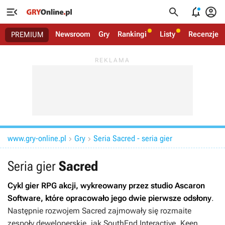




Newsroom
Gry
Rankingi
Listy
Recenzje
PREMIUM
www.gry-online.pl
Gry
Seria Sacred - seria gier


Seria gier
Sacred
Cykl gier RPG akcji, wykreowany przez studio Ascaron
Software, które opracowało jego dwie pierwsze odsłony
.
Następnie rozwojem
Sacred
zajmowały się rozmaite
zespoły deweloperskie, jak SouthEnd Interactive, Keen