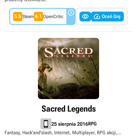



5.5
6.1
Oceń Grę
Steam
OpenCritic
Sacred Legends
RPG
25 sierpnia 2016
Fantasy, Hack'and'slash, Internet, Multiplayer, RPG akcji,