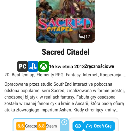
hord demonów. Drastycznie uproszczono również tak
charakterystyczne elementy gatunku, jak ekran ekwipunku oraz
system rozwoju postaci.

17
Sacred Citadel
Zręcznościowe
16 kwietnia 2013
2D, Beat 'em up, Elementy RPG, Fantasy, Internet, Kooperacja,
Multiplayer, Podzielony/wspólny ekran, PS Plus Premium,
Opracowana przez studio SouthEnd Interactive poboczna
Singleplayer
odsłona popularnej serii Sacred, zrealizowana w formie prostej,
chodzonej bijatyki w realiach fantasy. Fabuła gry osadzona
została w znanej fanom cyklu krainie Ancarii, która padłą ofiarą
ataku złowrogiego imperium Ashen. Kiedy chroniący krainy
Serafini zostają pokonani, obowiązek obrony królestwa spada

na barki gracza, który przejmuje kontrolę nad bohaterem


6.6
6.8
Oceń Grę
Gracze
Steam
należącym do jednej z trzech odmiennych klas postaci. Akcja gry