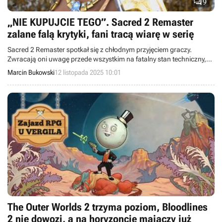

9
„NIE KUPUJCIE TEGO”. Sacred 2 Remaster
zalane falą krytyki, fani tracą wiarę w serię
Sacred 2 Remaster spotkał się z chłodnym przyjęciem graczy.
Zwracają oni uwagę przede wszystkim na fatalny stan techniczny,
który objawia się licznymi awariami i błędami.
Marcin Bukowski
12 listopada 2025 10:01
The Outer Worlds 2 trzyma poziom, Bloodlines
2 nie dowozi, a na horyzoncie majaczy już