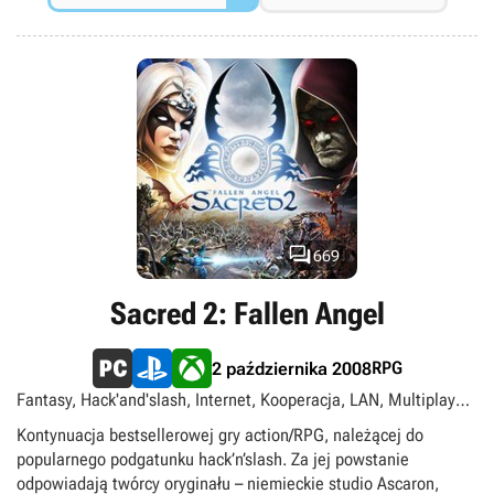
ukazana została w klasycznym widoku z boku, a zabawa
sprowadza się do parcia w prawą stronę ekranu i eliminowania
kolejnych hord przeciwników za pomocą dwóch rodzajów
ataków oraz zdolności specjalnych. Zabici wrogowie
pozostawiają na polu bitwy swój ekwipunek, dzięki czemu w
toku zabawy zyskujemy także dostęp do nowych narzędzi mordu
oraz pancerzy. Sacred Citadel zaprojektowane zostało pod
kątem rozgrywki kooperacyjnej i w porównaniu z pełnoprawnymi
odsłonami serii odznacza się mocno kreskówkową oprawą
graficzną.

669
Sacred 2: Fallen Angel
RPG
2 października 2008
Fantasy, Hack'and'slash, Internet, Kooperacja, LAN, Multiplayer,
RPG akcji, Singleplayer, Widok izometryczny, singleplayer,
Kontynuacja bestsellerowej gry action/RPG, należącej do
multiplayer
popularnego podgatunku hack’n’slash. Za jej powstanie
odpowiadają twórcy oryginału – niemieckie studio Ascaron,