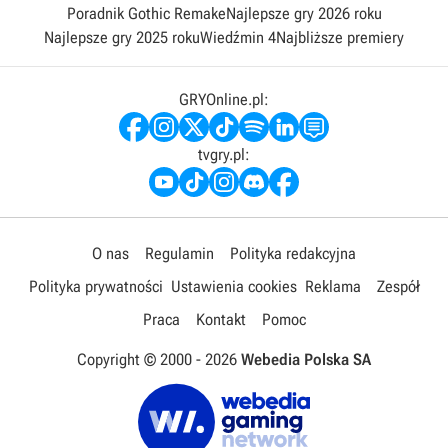
Poradnik Gothic Remake
Najlepsze gry 2026 roku
Najlepsze gry 2025 roku
Wiedźmin 4
Najbliższe premiery
GRYOnline.pl:
tvgry.pl:
O nas
Regulamin
Polityka redakcyjna
Polityka prywatności
Ustawienia cookies
Reklama
Zespół
Praca
Kontakt
Pomoc
Copyright © 2000 -
2026
Webedia Polska SA