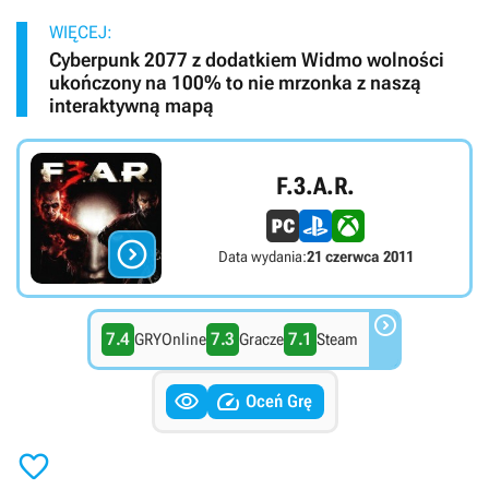
WIĘCEJ:
Cyberpunk 2077 z dodatkiem Widmo wolności
ukończony na 100% to nie mrzonka z naszą
interaktywną mapą
F.3.A.R.

Data wydania:
21 czerwca 2011

7.4
7.3
7.1
GRYOnline
Gracze
Steam


Oceń Grę
