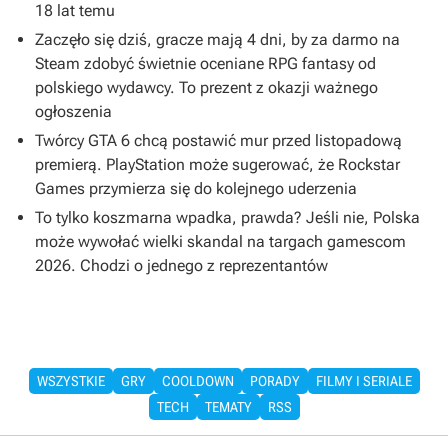
18 lat temu
Zaczęło się dziś, gracze mają 4 dni, by za darmo na
Steam zdobyć świetnie oceniane RPG fantasy od
polskiego wydawcy. To prezent z okazji ważnego
ogłoszenia
Twórcy GTA 6 chcą postawić mur przed listopadową
premierą. PlayStation może sugerować, że Rockstar
Games przymierza się do kolejnego uderzenia
To tylko koszmarna wpadka, prawda? Jeśli nie, Polska
może wywołać wielki skandal na targach gamescom
2026. Chodzi o jednego z reprezentantów
WSZYSTKIE
GRY
COOLDOWN
PORADY
FILMY I SERIALE
TECH
TEMATY
RSS