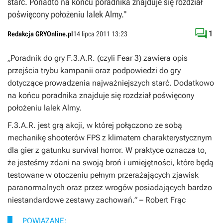
starć. Ponadto na końcu poradnika znajduje się rozdział
poświęcony położeniu lalek Almy."

1
Redakcja GRYOnline.pl
14 lipca 2011 13:23
„Poradnik do gry
F.3.A.R.
(czyli Fear 3) zawiera opis
przejścia trybu kampanii oraz podpowiedzi do gry
dotyczące prowadzenia najważniejszych starć. Dodatkowo
na końcu poradnika znajduje się rozdział poświęcony
położeniu lalek Almy.
F.3.A.R
. jest grą akcji, w której połączono ze sobą
mechanikę shooterów FPS z klimatem charakterystycznym
dla gier z gatunku survival horror. W praktyce oznacza to,
że jesteśmy zdani na swoją broń i umiejętności, które będą
testowane w otoczeniu pełnym przerażających zjawisk
paranormalnych oraz przez wrogów posiadających bardzo
niestandardowe zestawy zachowań.”
– Robert Frąc
POWIĄZANE: