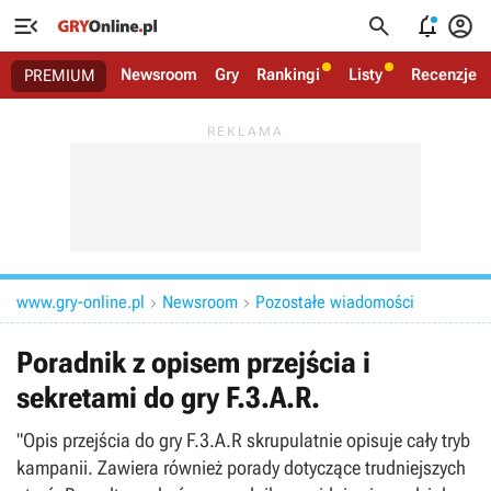




Newsroom
Gry
Rankingi
Listy
Recenzje
PREMIUM
www.gry-online.pl
Newsroom
Pozostałe wiadomości


Poradnik z opisem przejścia i
sekretami do gry F.3.A.R.
"Opis przejścia do gry F.3.A.R skrupulatnie opisuje cały tryb
kampanii. Zawiera również porady dotyczące trudniejszych