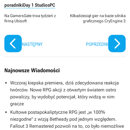
poradniki
Day 1 Studios
PC
Na GamersGate trwa tydzień z
Kilkadziesiąt gier na bazie silnika
firmą Ubisoft
graficznego CryEngine 3
NASTĘPNY
POPRZEDNI
Najnowsze Wiadomości
Wczoraj kiepska premiera, dziś zdecydowana reakcja
twórców. Nowe RPG akcji z otwartym światem ostro
powalczy, by wydobyć potencjał, który widzą w nim
gracze
Kultowe postapokaliptyczne RPG jest „w 100%
niezgodne” z wizją Bethesdy pod jednym względem.
Fallout 3 Remastered pozwoli na to, co było niemożliwe