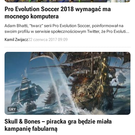
Pro Evolution Soccer 2018 wymagać ma
mocnego komputera
Adam Bhatti, "twarz" serii Pro Evolution Soccer, poinformował na
swoim profilu w serwisie społecznościowym Twitter, że Pro Evolution
Soccer 2018 na PC-tach będzie wymagające, jeżeli chodzi o sprzęt.
Kamil Zwijacz
22 czerwca 2017 09:09
GRY
Skull & Bones – piracka gra będzie miała
kampanię fabularną