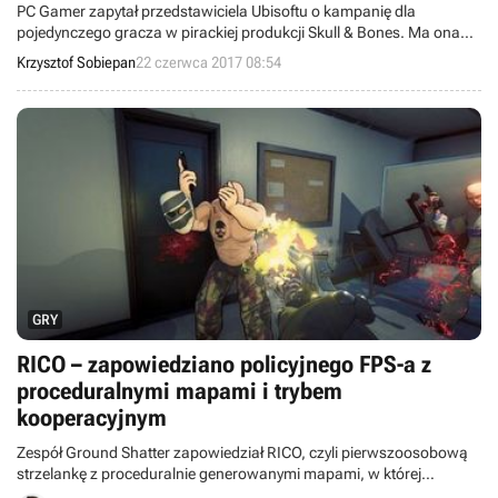
PC Gamer zapytał przedstawiciela Ubisoftu o kampanię dla
pojedynczego gracza w pirackiej produkcji Skull & Bones. Ma ona
stanowić odrębną całość i nie być jedynie dodatkiem do rozgrywki
Krzysztof Sobiepan
22 czerwca 2017 08:54
wieloosobowej.
GRY
RICO – zapowiedziano policyjnego FPS-a z
proceduralnymi mapami i trybem
kooperacyjnym
Zespół Ground Shatter zapowiedział RICO, czyli pierwszoosobową
strzelankę z proceduralnie generowanymi mapami, w której
pokierujemy policjantem próbującym zniszczyć zorganizowaną