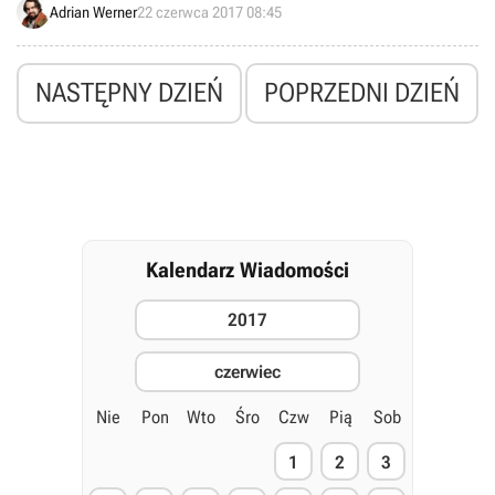
Adrian Werner
22 czerwca 2017 08:45
grupę przestępczą.
NASTĘPNY DZIEŃ
POPRZEDNI DZIEŃ
Kalendarz Wiadomości
2017
czerwiec
Nie
Pon
Wto
Śro
Czw
Pią
Sob
1
2
3