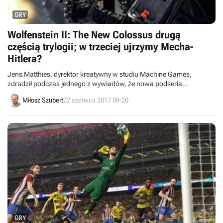
GRY
Wolfenstein II: The New Colossus drugą
częścią trylogii; w trzeciej ujrzymy Mecha-
Hitlera?
Jens Matthies, dyrektor kreatywny w studiu Machine Games,
zdradził podczas jednego z wywiadów, że nowa podseria
Wolfenstein ma stanowić trylogię. Deweloper nie wykluczył, że w
Miłosz Szubert
22 czerwca 2017 09:20
trzeciej części pojawi się znany fanom Wolfensteina 3D Mecha-Hitler.
GRY