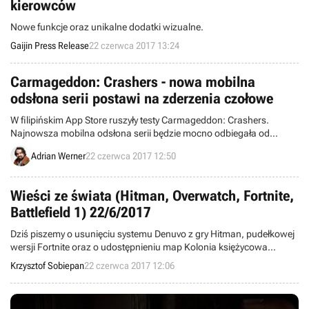
kierowców
Nowe funkcje oraz unikalne dodatki wizualne.
Gaijin Press Release
22 czerwca 2017 13:24
Carmageddon: Crashers - nowa mobilna
odsłona serii postawi na zderzenia czołowe
W filipińskim App Store ruszyły testy Carmageddon: Crashers.
Najnowsza mobilna odsłona serii będzie mocno odbiegała od
swoich poprzedniczek. Zamiast wyścigów dostaniemy grę o
Adrian Werner
22 czerwca 2017 12:50
zderzeniach czołowych.
Wieści ze świata (Hitman, Overwatch, Fortnite,
Battlefield 1) 22/6/2017
Dziś piszemy o usunięciu systemu Denuvo z gry Hitman, pudełkowej
wersji Fortnite oraz o udostępnieniu map Kolonia księżycowa
„Horyzont" w Overwatch i Ofensywa Nivelle'a w Battlefield 1. Witajcie
Krzysztof Sobiepan
22 czerwca 2017 12:06
w wieściach ze świata – codziennej porcji krótkich wiadomości.