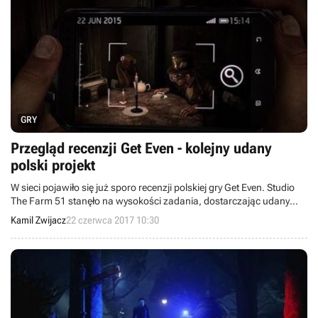
GRY
Przegląd recenzji Get Even - kolejny udany
polski projekt
W sieci pojawiło się już sporo recenzji polskiej gry Get Even. Studio
The Farm 51 stanęło na wysokości zadania, dostarczając udany
projekt, aczkolwiek nie jest on aż tak dobry, jakbyśmy sobie tego
Kamil Zwijacz
22 czerwca 2017 10:30
życzyli.