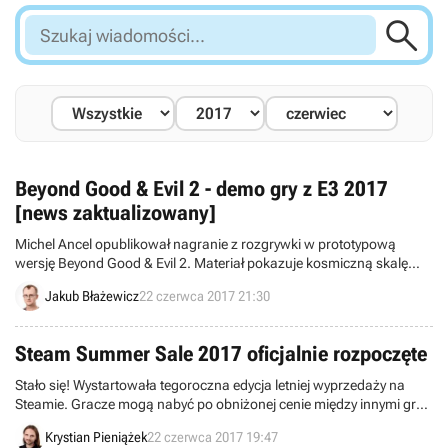

Szukaj
wiadomości...
Beyond Good & Evil 2 - demo gry z E3 2017
[news zaktualizowany]
Michel Ancel opublikował nagranie z rozgrywki w prototypową
wersję Beyond Good & Evil 2. Materiał pokazuje kosmiczną skalę
wirtualnego świata, który ma ulegać proceduralnym, dynamicznym
Jakub Błażewicz
22 czerwca 2017 21:30
przekształceniom.
Steam Summer Sale 2017 oficjalnie rozpoczęte
Stało się! Wystartowała tegoroczna edycja letniej wyprzedaży na
Steamie. Gracze mogą nabyć po obniżonej cenie między innymi gry z
serii Call of Duty i Final Fantasy, a także Torment: Tides of Numenera
Krystian Pieniążek
22 czerwca 2017 19:47
czy choćby Śródziemie: Cień Mordoru.