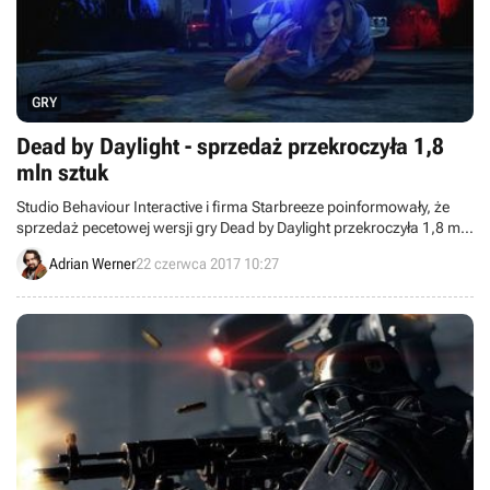
GRY
Dead by Daylight - sprzedaż przekroczyła 1,8
mln sztuk
Studio Behaviour Interactive i firma Starbreeze poinformowały, że
sprzedaż pecetowej wersji gry Dead by Daylight przekroczyła 1,8 mln
egzemplarzy. Wyniki produkcji bez wątpienia jeszcze sporo
Adrian Werner
22 czerwca 2017 10:27
wzrosną, gdyż przedwczoraj trafiła ona na konsole Xbox One i
PlayStation 4.