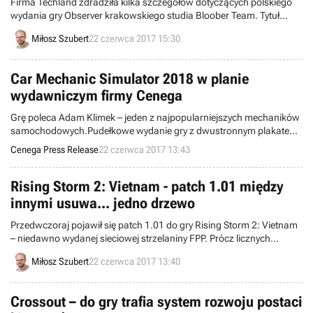
Firma Techland zdradziła kilka szczegółów dotyczących polskiego
wydania gry Observer krakowskiego studia Bloober Team. Tytuł
ukaże się latem tego roku, zarówno w wersji elektronicznej, jak i
Miłosz Szubert
22 czerwca 2017 15:30
pudełkowej na PC. Ponadto w sesjach motion capture wystąpił
między innymi aktor Arkadiusz Jakubik.
Car Mechanic Simulator 2018 w planie
wydawniczym firmy Cenega
Grę poleca Adam Klimek – jeden z najpopularniejszych mechaników
samochodowych.Pudełkowe wydanie gry z dwustronnym plakatem
oraz DLC o wartości 20 zł z licencjonowanymi pojazdami marki
Cenega Press Release
22 czerwca 2017 13:43
Mazda. Dodatkowo Edycja specjalna z kamizelką odblaskową do
samochodu.
Rising Storm 2: Vietnam - patch 1.01 między
innymi usuwa... jedno drzewo
Przedwczoraj pojawił się patch 1.01 do gry Rising Storm 2: Vietnam
– niedawno wydanej sieciowej strzelaniny FPP. Prócz licznych
poprawek usuwa on... jedno drzewo na mapie An Lao Valley. Była to
Miłosz Szubert
22 czerwca 2017 13:40
prośba użytkownika Reddita.
Crossout – do gry trafia system rozwoju postaci