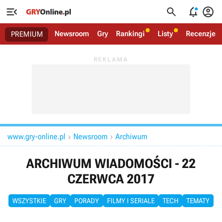




Newsroom
Gry
Rankingi
Listy
Recenzje
PREMIUM
www.gry-online.pl
Newsroom
Archiwum


ARCHIWUM WIADOMOŚCI - 22
CZERWCA 2017
WSZYSTKIE
GRY
PORADY
FILMY I SERIALE
TECH
TEMATY