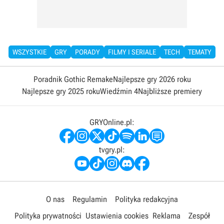
WSZYSTKIE
GRY
PORADY
FILMY I SERIALE
TECH
TEMATY
Poradnik Gothic Remake
Najlepsze gry 2026 roku
Najlepsze gry 2025 roku
Wiedźmin 4
Najbliższe premiery
GRYOnline.pl:
tvgry.pl:
O nas
Regulamin
Polityka redakcyjna
Polityka prywatności
Ustawienia cookies
Reklama
Zespół