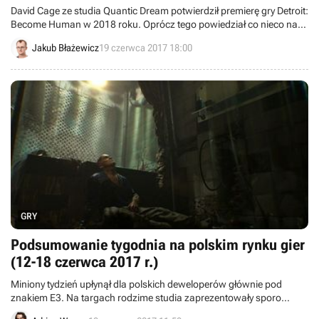
David Cage ze studia Quantic Dream potwierdził premierę gry Detroit:
Become Human w 2018 roku. Oprócz tego powiedział co nieco na
temat fabuły nowego dzieła twórców Heavy Rain.
Jakub Błażewicz
19 czerwca 2017 18:00
GRY
Podsumowanie tygodnia na polskim rynku gier
(12-18 czerwca 2017 r.)
Miniony tydzień upłynął dla polskich deweloperów głównie pod
znakiem E3. Na targach rodzime studia zaprezentowały sporo
świeżych materiałów wideo z nadchodzących projektów, takich jak