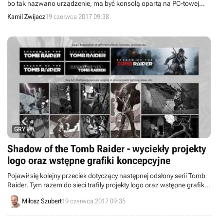
bo tak nazwano urządzenie, ma być konsolą opartą na PC-towej
technologii.
Kamil Zwijacz
19 czerwca 2017 09:38
GRY
Shadow of the Tomb Raider - wyciekły projekty
logo oraz wstępne grafiki koncepcyjne
Pojawił się kolejny przeciek dotyczący następnej odsłony serii Tomb
Raider. Tym razem do sieci trafiły projekty logo oraz wstępne grafiki
koncepcyjne. Potwierdzają one, że produkcja będzie nosiła tytuł
Miłosz Szubert
19 czerwca 2017 09:35
Shadow of the Tomb Raider.