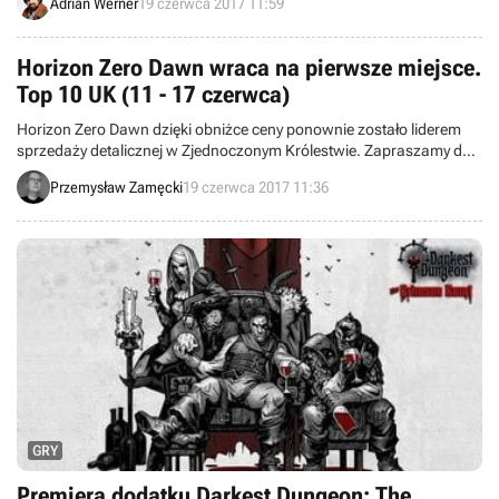
Adrian Werner
19 czerwca 2017 11:59
Observer, Agony, Ruiner czy Mosh Pit Simulator. Poza tym CDP
zapowiedziało pudełkowe wydanie Planescape: Torment - Enhanced
Edition.
Horizon Zero Dawn wraca na pierwsze miejsce.
Top 10 UK (11 - 17 czerwca)
Horizon Zero Dawn dzięki obniżce ceny ponownie zostało liderem
sprzedaży detalicznej w Zjednoczonym Królestwie. Zapraszamy do
zapoznania się z pierwszą dziesiątką najchętniej kupowanych gier w
Przemysław Zamęcki
19 czerwca 2017 11:36
Wielkiej Brytanii.
GRY
Premiera dodatku Darkest Dungeon: The