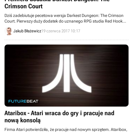
Crimson Court
Dziś zadebiutuje pecetowa wersja Darkest Dungeon: The Crimson
Court. Pierwszy duży dodatek do uznanego RPG studia Red Hook
ukaże się na Steamie o godzinie 19:00, wprowadzając m.in. nową
Jakub Błażewicz
19 czerwca 2017 10:17
frakcję, klasę bohatera oraz bossów.
Ataribox - Atari wraca do gry i pracuje nad
nową konsolą
Firma Atari potwierdziła, że pracuje nad nowym sprzętem. Ataribox,