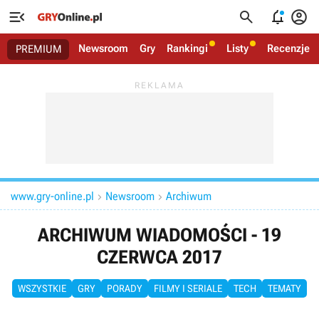




Newsroom
Gry
Rankingi
Listy
Recenzje
PREMIUM
www.gry-online.pl
Newsroom
Archiwum


ARCHIWUM WIADOMOŚCI - 19
CZERWCA 2017
WSZYSTKIE
GRY
PORADY
FILMY I SERIALE
TECH
TEMATY