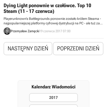
Dying Light ponownie w czołówce. Top 10
Steam (11 - 17 czerwca)
Playerunknown’s Battlegrounds ponownie zostało królem Steama -
najpopularniejszej platformy cyfrowej dystrybucji na PC - ale tuż za
nim uplasowało się polskie Dying Light: The Following - Enhanced
Przemysław Zamęcki
19 czerwca 2017 07:00
Edition.
NASTĘPNY DZIEŃ
POPRZEDNI DZIEŃ
Kalendarz Wiadomości
2017