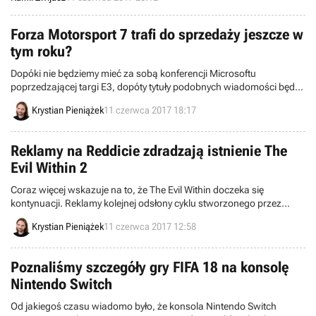
Forza Motorsport 7 trafi do sprzedaży jeszcze w
tym roku?
Dopóki nie będziemy mieć za sobą konferencji Microsoftu
poprzedzającej targi E3, dopóty tytuły podobnych wiadomości będą
kończyć się znakiem zapytania. Istnieje całkiem spora szansa na to,
Krystian Pieniążek
11 czerwca 2017 18:17
że zaledwie kilka godzin dzieli nas od zapowiedzi siódmej odsłony
cyklu Forza Motorsport.
Reklamy na Reddicie zdradzają istnienie The
Evil Within 2
Coraz więcej wskazuje na to, że The Evil Within doczeka się
kontynuacji. Reklamy kolejnej odsłony cyklu stworzonego przez
Shinjiego Mikamiego pojawiły się bowiem w serwisie Reddit.
Krystian Pieniążek
11 czerwca 2017 12:58
Poznaliśmy szczegóły gry FIFA 18 na konsolę
Nintendo Switch
Od jakiegoś czasu wiadomo było, że konsola Nintendo Switch