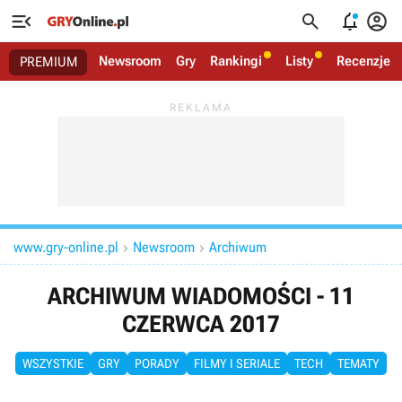




Newsroom
Gry
Rankingi
Listy
Recenzje
PREMIUM
www.gry-online.pl
Newsroom
Archiwum


ARCHIWUM WIADOMOŚCI - 11
CZERWCA 2017
WSZYSTKIE
GRY
PORADY
FILMY I SERIALE
TECH
TEMATY