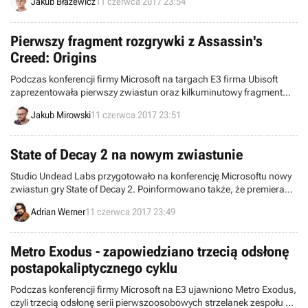
Jakub Błażewicz
11 czerwca 2017 23:54
One.
Pierwszy fragment rozgrywki z Assassin's
Creed: Origins
Podczas konferencji firmy Microsoft na targach E3 firma Ubisoft
zaprezentowała pierwszy zwiastun oraz kilkuminutowy fragment
rozgrywki z gry Assassin's Creed: Origins, która zadebiutuje 27
Jakub Mirowski
11 czerwca 2017 23:51
października tego roku.
State of Decay 2 na nowym zwiastunie
Studio Undead Labs przygotowało na konferencję Microsoftu nowy
zwiastun gry State of Decay 2. Poinformowano także, że premiera
nastąpi dopiero wiosną przyszłego roku.
Adrian Werner
11 czerwca 2017 23:49
Metro Exodus - zapowiedziano trzecią odsłonę
postapokaliptycznego cyklu
Podczas konferencji firmy Microsoft na E3 ujawniono Metro Exodus,
czyli trzecią odsłonę serii pierwszoosobowych strzelanek zespołu 4A