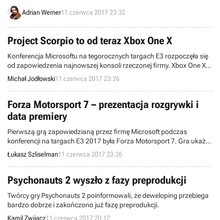
Games.
Adrian Werner
11 czerwca 2017 23:32
Project Scorpio to od teraz Xbox One X
Konferencja Microsoftu na tegorocznych targach E3 rozpoczęła się
od zapowiedzenia najnowszej konsoli rzeczonej firmy. Xbox One X
wejdzie do sprzedaży w listopadzie bieżącego roku.
Michał Jodłowski
11 czerwca 2017 23:26
Forza Motorsport 7 – prezentacja rozgrywki i
data premiery
Pierwszą grą zapowiedzianą przez firmę Microsoft podczas
konferencji na targach E3 2017 była Forza Motorsport 7. Gra ukaże
się na Xboksie One i Windowsie 10 jesienią.
Łukasz Szliselman
11 czerwca 2017 23:26
Psychonauts 2 wyszło z fazy preprodukcji
Twórcy gry Psychonauts 2 poinformowali, że deweloping przebiega
bardzo dobrze i zakończono już fazę preprodukcji.
Kamil Zwijacz
11 czerwca 2017 20:12