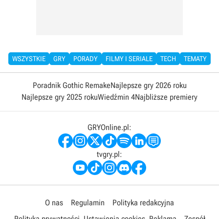
WSZYSTKIE
GRY
PORADY
FILMY I SERIALE
TECH
TEMATY
Poradnik Gothic Remake
Najlepsze gry 2026 roku
Najlepsze gry 2025 roku
Wiedźmin 4
Najbliższe premiery
GRYOnline.pl:
tvgry.pl:
O nas
Regulamin
Polityka redakcyjna
Polityka prywatności
Ustawienia cookies
Reklama
Zespół