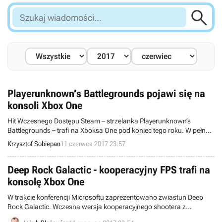

Szukaj
wiadomości...
Playerunknown’s Battlegrounds pojawi się na
konsoli Xbox One
Hit Wczesnego Dostępu Steam – strzelanka Playerunknown’s
Battlegrounds – trafi na Xboksa One pod koniec tego roku. W pełnej
wersji można się zaś spodziewać specjalnej łatki, z którą gra
Krzysztof Sobiepan
11 czerwca 2017 23:57
wykorzysta możliwości konsoli Xbox One X.
Deep Rock Galactic - kooperacyjny FPS trafi na
konsolę Xbox One
W trakcie konferencji Microsoftu zaprezentowano zwiastun Deep
Rock Galactic. Wczesna wersja kooperacyjnego shootera z
kopaniem w roli głównej trafi w 2018 roku także na konsolę Xbox