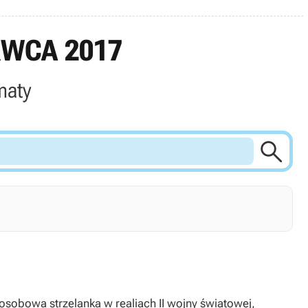
RWCA 2017
maty

oosobowa strzelanka w realiach II wojny światowej,