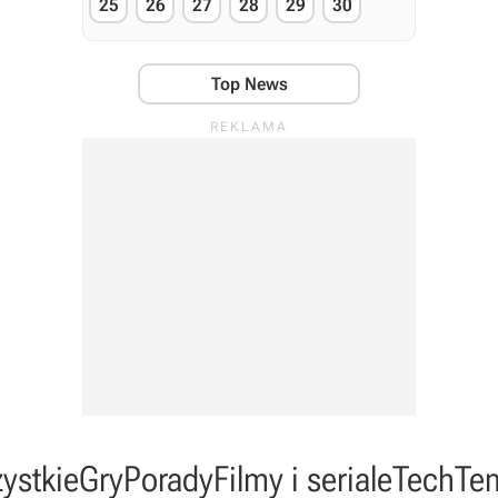
25
26
27
28
29
30
Top News
ystkie
Gry
Porady
Filmy i seriale
Tech
Te