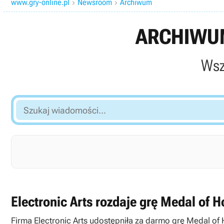
www.gry-online.pl
Newsroom
Archiwum


ARCHIWUM
Wsz
Szukaj
wiadomości...
Electronic Arts rozdaje grę Medal of H
Firma Electronic Arts udostępniła za darmo grę Medal of 