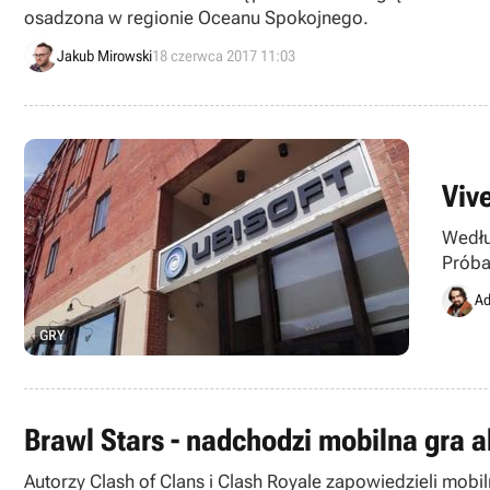
osadzona w regionie Oceanu Spokojnego.
Jakub Mirowski
18 czerwca 2017 11:03
Viv
Wedłu
Próba
Ad
GRY
Brawl Stars - nadchodzi mobilna gra a
Autorzy Clash of Clans i Clash Royale zapowiedzieli mobi