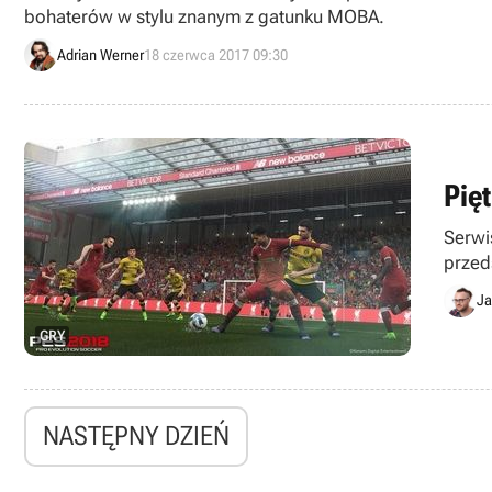
bohaterów w stylu znanym z gatunku MOBA.
Adrian Werner
18 czerwca 2017 09:30
Pię
Serwi
przed
Ja
GRY
NASTĘPNY DZIEŃ