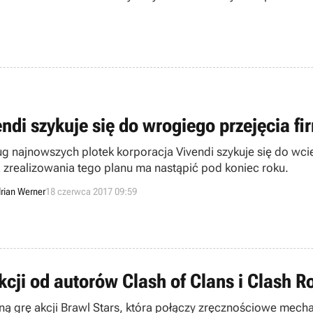
endi szykuje się do wrogiego przejęcia fi
g najnowszych plotek korporacja Vivendi szykuje się do wcie
 zrealizowania tego planu ma nastąpić pod koniec roku.
rian Werner
18 czerwca 2017 09:59
kcji od autorów Clash of Clans i Clash R
lną grę akcji Brawl Stars, która połączy zręcznościowe mech