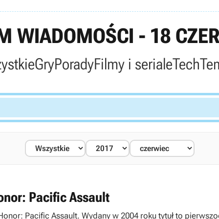
 WIADOMOŚCI - 18 CZE
ystkie
Gry
Porady
Filmy i seriale
Tech
Te
onor: Pacific Assault
Honor: Pacific Assault. Wydany w 2004 roku tytuł to pierwsz