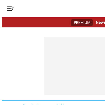

New
PREMIUM