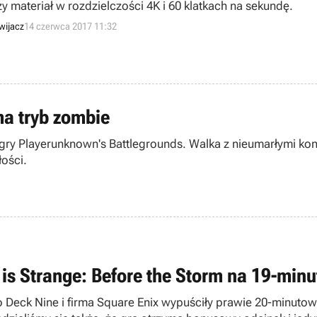
zy materiał w rozdzielczości 4K i 60 klatkach na sekundę.
wijacz
14 czerwca 2017 11:32
ma tryb zombie
a gry Playerunknown's Battlegrounds. Walka z nieumarłymi k
łości.
e is Strange: Before the Storm na 19-min
o Deck Nine i firma Square Enix wypuściły prawie 20-minutowy