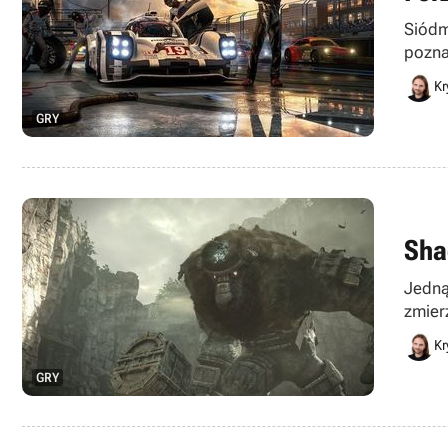
Siódm
pozna
Kr
GRY
Sha
Jedną
zmier
remast
Kr
GRY