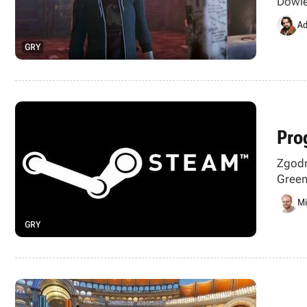
Dowie
Delux
Ad
GRY
Pro
Zgodn
Green
głoso
Mi
GRY