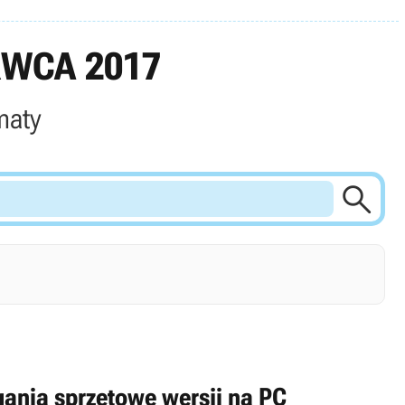
RWCA 2017
maty

gania sprzętowe wersji na PC