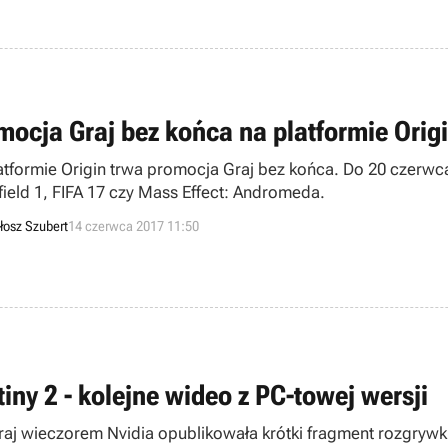
mocja Graj bez końca na platformie Orig
atformie Origin trwa promocja Graj bez końca. Do 20 czerwca 
efield 1, FIFA 17 czy Mass Effect: Andromeda.
łosz Szubert
14 czerwca 2017 11:50
iny 2 - kolejne wideo z PC-towej wersji
aj wieczorem Nvidia opublikowała krótki fragment rozgrywki z 