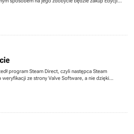
dynym sposobem na jego zdobycie będzie zakup Edycji
 ok. 8-10 tygodni po pierwszym.
cie
edł program Steam Direct, czyli następca Steam
eryfikacji ze strony Valve Software, a nie dzięki