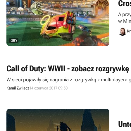
Cro
A prz
w Min
rzecz
Kr
GRY
Call of Duty: WWII - zobacz rozgrywkę
W sieci pojawiły się nagrania z rozgrywką z multiplayera
Kamil Zwijacz
14 czerwca 2017 09:50
Unt