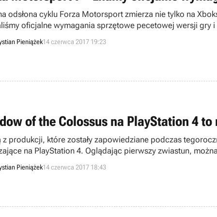
a odsłona cyklu Forza Motorsport zmierza nie tylko na Xboks
liśmy oficjalne wymagania sprzętowe pecetowej wersji gry i
ystian Pieniążek
14 czerwca 2017 19:23
dow of the Colossus na PlayStation 4 to
 z produkcji, które zostały zapowiedziane podczas tegoroc
zające na PlayStation 4. Oglądając pierwszy zwiastun, można
er tej kultowej produkcji. Jak się jednak okazuje – nic bardz
ystian Pieniążek
14 czerwca 2017 18:43