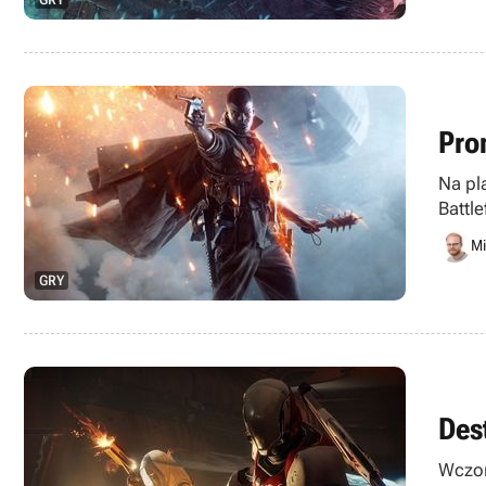
Pro
Na pl
Battl
Mi
GRY
Dest
Wczor