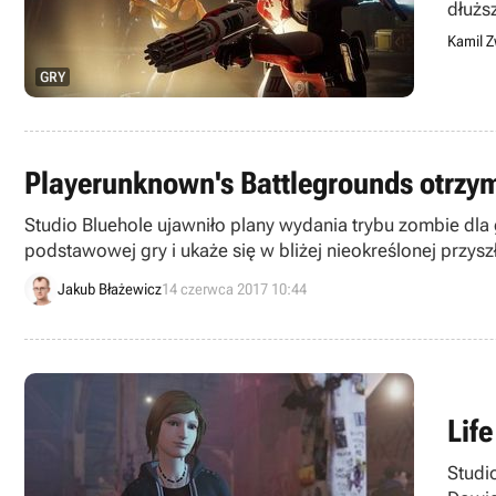
dłużs
Kamil Z
GRY
Playerunknown's Battlegrounds otrzy
Studio Bluehole ujawniło plany wydania trybu zombie dl
podstawowej gry i ukaże się w bliżej nieokreślonej przysz
Jakub Błażewicz
14 czerwca 2017 10:44
Lif
Studi