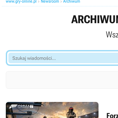
www.gry-online.pl
Newsroom
Archiwum


ARCHIWUM
Wsz
Szukaj
wiadomości...
For