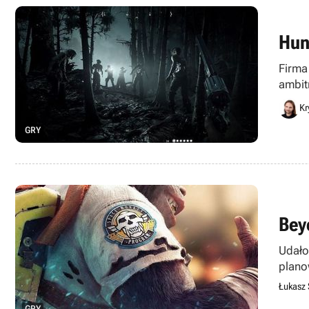
Hun
Firma
ambit
Kr
GRY
Bey
Udało
plano
Łukasz 
GRY