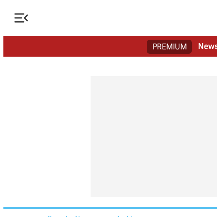

New
PREMIUM