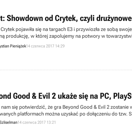
t: Showdown od Crytek, czyli drużynowe
 Crytek pojawiła się na targach E3 i przywiozła ze sobą sw
ną produkcję, w której zapolujemy na potwory w towarzystwie
ystian Pieniążek
14 czerwca 2017 14:29
ond Good & Evil 2 ukaże się na PC, PlayS
 nam się potwierdzić, że gra Beyond Good & Evil 2 zostanie 
wanych platformach można uzyskać po dołączeniu do tzw. Sp
Szliselman
14 czerwca 2017 13:21