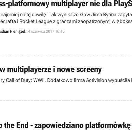
ss-platformowy multiplayer nie dla PlayS
ynajmniej na tę chwilę. Tak wynika ze słów Jima Ryana zapyt
ecrafta i Rocket League z graczami zaopatrzonymi w Xboksa
y okazało się bezpieczeństwo dzieci w sieci.
ystian Pieniążek
14 czerwca 2017 10:15
 w multiplayerze i nowe screeny
 gry Call of Duty: WWII. Dodatkowo firma Activision wypuścił
o the End - zapowiedziano platformówkę