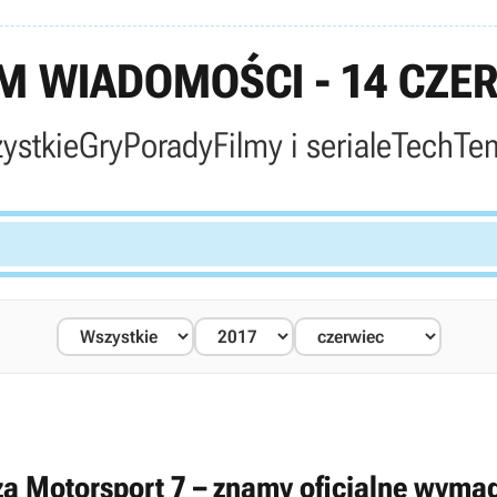
 WIADOMOŚCI - 14 CZE
ystkie
Gry
Porady
Filmy i seriale
Tech
Te
za Motorsport 7 – znamy oficjalne wyma