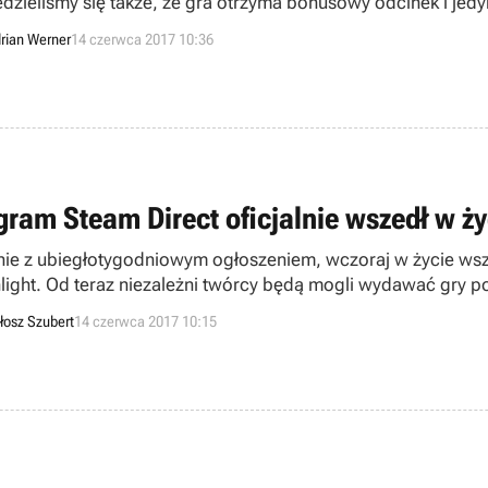
dzieliśmy się także, że gra otrzyma bonusowy odcinek i je
e. Ponadto autorzy poinformowali, że drugi epizod ukaże się
rian Werner
14 czerwca 2017 10:36
gram Steam Direct oficjalnie wszedł w ży
ie z ubiegłotygodniowym ogłoszeniem, wczoraj w życie wsz
light. Od teraz niezależni twórcy będą mogli wydawać gry po w
waniom graczy.
łosz Szubert
14 czerwca 2017 10:15