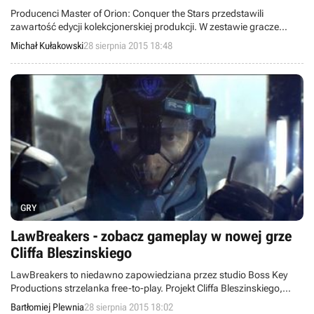
Producenci Master of Orion: Conquer the Stars przedstawili
zawartość edycji kolekcjonerskiej produkcji. W zestawie gracze
znają wszystkie poprzednie części cyklu, a także kilka innych
Michał Kułakowski
28 sierpnia 2015 18:48
cyfrowych dodatków.
GRY
LawBreakers - zobacz gameplay w nowej grze
Cliffa Bleszinskiego
LawBreakers to niedawno zapowiedziana przez studio Boss Key
Productions strzelanka free-to-play. Projekt Cliffa Bleszinskiego,
założyciela firmy znanego między innymi z gry Gears of War,
Bartłomiej Plewnia
28 sierpnia 2015 18:02