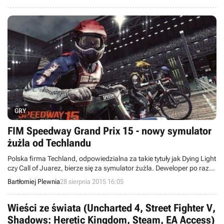
doczekał się właśnie niespełna półtoraminutowego zwiastuna
rozgrywki.
GRY
FIM Speedway Grand Prix 15 - nowy symulator
żużla od Techlandu
Polska firma Techland, odpowiedzialna za takie tytuły jak Dying Light
czy Call of Juarez, bierze się za symulator żużla. Deweloper po raz
kolejny zdobył od organizatorów turniejów Grand Prix w tym sporcie
Bartłomiej Plewnia
28 sierpnia 2015 16:05
pełną licencję BSI Speedway. Dzięki temu gra będzie zawierać
rzeczywiste tory i prawdziwych zawodników.
Wieści ze świata (Uncharted 4, Street Fighter V,
Shadows: Heretic Kingdom, Steam, EA Access)