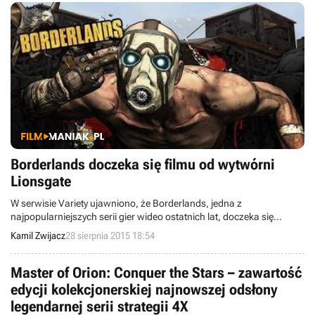
Borderlands doczeka się filmu od wytwórni
Lionsgate
W serwisie Variety ujawniono, że Borderlands, jedna z
najpopularniejszych serii gier wideo ostatnich lat, doczeka się
adaptacji filmowej. Obecnie wiemy jedynie, że obraz powstanie w
Kamil Zwijacz
28 sierpnia 2015 18:54
wytwórni Lionsgate, a producentami zostali Avi i Ari Arad.
Master of Orion: Conquer the Stars – zawartość
edycji kolekcjonerskiej najnowszej odsłony
legendarnej serii strategii 4X