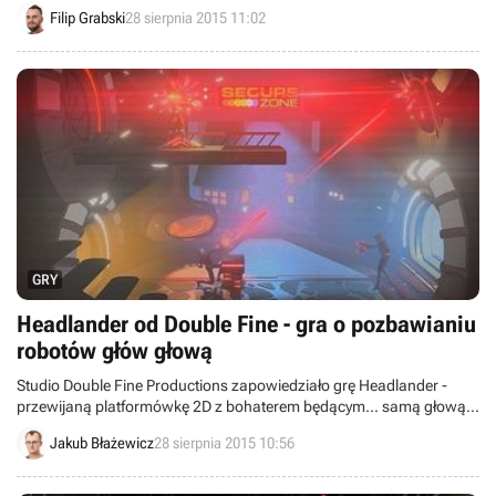
warto zajrzeć.
Filip Grabski
28 sierpnia 2015 11:02
GRY
Headlander od Double Fine - gra o pozbawianiu
robotów głów głową
Studio Double Fine Productions zapowiedziało grę Headlander -
przewijaną platformówkę 2D z bohaterem będącym... samą głową.
Rozgrywka skupi się na rozwiązywaniu zagadek z wykorzystaniem
Jakub Błażewicz
28 sierpnia 2015 10:56
głównej atrakcji gry - przejmowania robotów przez umieszczenie
bohatera na karku w miejsce poprzedniego właściciela ciała.