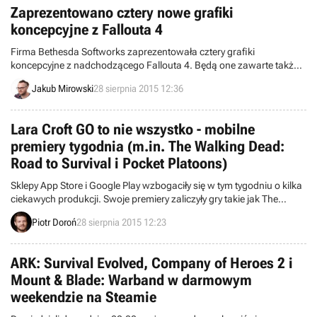
Zaprezentowano cztery nowe grafiki
koncepcyjne z Fallouta 4
Firma Bethesda Softworks zaprezentowała cztery grafiki
koncepcyjne z nadchodzącego Fallouta 4. Będą one zawarte także
w książce The Art of Fallout 4, której premiera planowana jest na 22
Jakub Mirowski
28 sierpnia 2015 12:36
grudnia.
Lara Croft GO to nie wszystko - mobilne
premiery tygodnia (m.in. The Walking Dead:
Road to Survival i Pocket Platoons)
Sklepy App Store i Google Play wzbogaciły się w tym tygodniu o kilka
ciekawych produkcji. Swoje premiery zaliczyły gry takie jak The
Walking Dead: Road to Survival, Pocket Platoons, Framed i Spider:
Piotr Doroń
28 sierpnia 2015 12:23
Rite of the Shrouded Moon na Androida, a także Ski Safari 2.
ARK: Survival Evolved, Company of Heroes 2 i
Mount & Blade: Warband w darmowym
weekendzie na Steamie