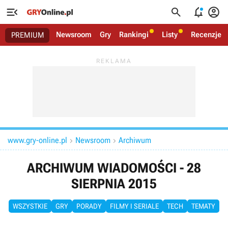




Newsroom
Gry
Rankingi
Listy
Recenzje
PREMIUM
www.gry-online.pl
Newsroom
Archiwum


ARCHIWUM WIADOMOŚCI - 28
SIERPNIA 2015
WSZYSTKIE
GRY
PORADY
FILMY I SERIALE
TECH
TEMATY