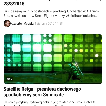
28/8/2015
Dziś piszemy m.in. o postępach w produkcji Uncharted 4: A Thief’s
End, nowej postaci w Street Fighter V, przyszłości hack’n’slasha
Shadows: Heretic Kingdom, liczbie gier na Steamie oraz prezencie
Krzysztof Mysiak
28 sierpnia 2015 14:38
dla abonentów EA Access w postaci dodatku do Battlefielda 4.
Witajcie w wieściach ze świata – codziennej porcji krótkich
wiadomości.
GRY
Satellite Reign - premiera duchowego
spadkobiercy serii Syndicate
Dziś w dystrybucji cyfrowej debiutuje gra studia 5 Lives - Satellite