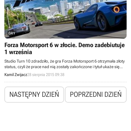
GRY
Forza Motorsport 6 w złocie. Demo zadebiutuje
1 września
Studio Turn 10 zdradziło, że gra Forza Motorsport 6 otrzymała złoty
status, czyli że prace nad nią zostały zakończone i tytuł ukaże się
zgodnie z planem, a więc 18 września. Wcześniej, bo 1 września,
Kamil Zwijacz
28 sierpnia 2015 09:38
doczekamy się wersji demonstracyjnej.
NASTĘPNY DZIEŃ
POPRZEDNI DZIEŃ