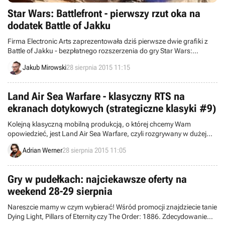
Star Wars: Battlefront - pierwszy rzut oka na
dodatek Battle of Jakku
Firma Electronic Arts zaprezentowała dziś pierwsze dwie grafiki z
Battle of Jakku - bezpłatnego rozszerzenia do gry Star Wars:
Battlefront. Dodatek ukaże się 8 grudnia, trzy tygodnie po premierze
Jakub Mirowski
28 sierpnia 2015 11:15
podstawowej wersji.
Land Air Sea Warfare - klasyczny RTS na
ekranach dotykowych (strategiczne klasyki #9)
Kolejną klasyczną mobilną produkcją, o której chcemy Wam
opowiedzieć, jest Land Air Sea Warfare, czyli rozgrywany w dużej
skali tradycyjny RTS zainspirowany przebojowym Total Annihilation.
Adrian Werner
28 sierpnia 2015 11:05
Gry w pudełkach: najciekawsze oferty na
weekend 28-29 sierpnia
Nareszcie mamy w czym wybierać! Wśród promocji znajdziecie tanie
Dying Light, Pillars of Eternity czy The Order: 1886. Zdecydowanie