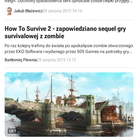
Reign. Duchowy spadkobierca serii Syndicate został ciepło przyjęty
przez krytykę i, zdaniem wielu, jest znacznie lepszy niż pierwowzór.
Jakub Błażewicz
28 sierpnia 2015 14:14
How To Survive 2 - zapowiedziano sequel gry
survivalowej z zombie
Po raz kolejny trafimy do świata po apokalipsie zombie stworzonego
przez EKO Software i wydanego przez 505 Games na potrzeby gry
How to Survive. Akcja kontynuacji rozegra się parę miesięcy po
Bartłomiej Plewnia
28 sierpnia 2015 13:12
wydarzeniach z "jedynki" w amerykańskim stanie Luizjana.
GRY