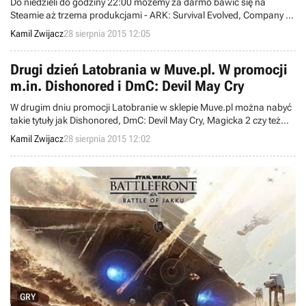
Do niedzieli do godziny 22:00 możemy za darmo bawić się na
Steamie aż trzema produkcjami - ARK: Survival Evolved, Company of
Heroes 2 oraz Mount & Blade: Warband. Ponadto twórcy pierwszej
Kamil Zwijacz
28 sierpnia 2015 12:05
wymienionej gry organizują turniej Unnatural Selection z nagrodami
pieniężnymi.
Drugi dzień Latobrania w Muve.pl. W promocji
m.in. Dishonored i DmC: Devil May Cry
W drugim dniu promocji Latobranie w sklepie Muve.pl można nabyć
takie tytuły jak Dishonored, DmC: Devil May Cry, Magicka 2 czy też
Naruto Shippuden: Ultimate Ninja Storm Revolution. Wyprzedaż
Kamil Zwijacz
28 sierpnia 2015 12:02
potrwa do 6 września.
GRY