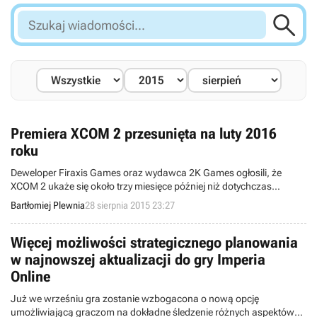

Szukaj
wiadomości...
Premiera XCOM 2 przesunięta na luty 2016
roku
Deweloper Firaxis Games oraz wydawca 2K Games ogłosili, że
XCOM 2 ukaże się około trzy miesięce później niż dotychczas
zapowiadano. Sequel XCOM: Enemy Unknown tym samym zagości
Bartłomiej Plewnia
28 sierpnia 2015 23:27
na pecetach dopiero 5 lutego przyszłego roku.
Więcej możliwości strategicznego planowania
w najnowszej aktualizacji do gry Imperia
Online
Już we wrześniu gra zostanie wzbogacona o nową opcję
umożliwiającą graczom na dokładne śledzenie różnych aspektów