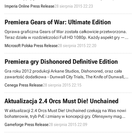
rozwoju Imperium, a animacje bitew zostały dopracowane do
Imperia Online Press Release
28 sierpnia 2015 22:23
najmniejszych detali.
Premiera Gears of War: Ultimate Edition
Oprawa graficzna Gears of War została całkowicie przetworzona.
Teraz działa w rozdzielczości Full HD 1080p. Każdy aspekt gry —
oświetlenie, otoczenie, postaci i sceny rodem z filmu — zostały
Microsoft Polska Press Release
28 sierpnia 2015 22:20
dopracowane do perfekcji.
Premiera gry Dishonored Definitive Edition
Gra roku 2012 produkcji Arkane Studios, Dishonored, oraz cała
zawartość dodatkowa - Dunwall City Trials, The Knife of Dunwall,
The Brigmore Witches oraz Void Walker’s Arsenal – trafiają na
Cenega Press Release
28 sierpnia 2015 22:15
PlayStation 4 oraz Xbox One w postaci Dishonored: Definitive
Edition!
Aktualizacja 2.4 Orcs Must Die! Unchained
W aktualizacji 2.4 Orcs Must Die! Unchained czekają na Was nowi
bohaterowie, tryb PvE i zmiany w koncepcji gry. Ofensywny mag
Oziel stawia na kradzież duszy i upadłe techniki | Unchained Fortress
Gameforge Press Release
28 sierpnia 2015 22:09
dostępna w PvE | Nowy system punktów wojennych i obozu
wojennego.