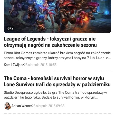
GRY
League of Legends - toksyczni gracze nie
otrzymają nagród na zakończenie sezonu
Firma Riot Games zamierza ukarać brakiem nagród na zakończenie
sezonu toksycznych graczy, którzy otrzymali bany na 7 lub 14 dni za
obrażanie innych osób. Na fanty nie mają też co liczyć zawodnicy
Kamil Zwijacz
23 sierpnia 2015 10:55
nagminnie uciekający z meczy i ci z ograniczeniami chatu oraz
rozgrywek rankingowych.
The Coma - koreański survival horror w stylu
Lone Survivor trafi do sprzedaży w październiku
Studio Devepresso ugłosiło, że gra The Coma trafi do sprzedaży w
październiku tego roku. Będzie to survival horror, w którym
pokierujemy koreańskim licealistą próbującym wydostać się z
Adrian Werner
23 sierpnia 2015 09:33
opanowanej przez potwory szkoły.