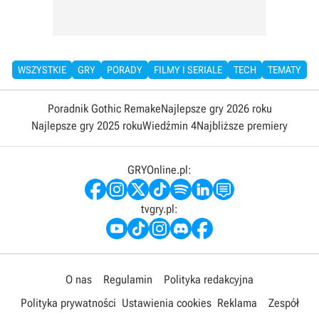
WSZYSTKIE
GRY
PORADY
FILMY I SERIALE
TECH
TEMATY
Poradnik Gothic Remake
Najlepsze gry 2026 roku
Najlepsze gry 2025 roku
Wiedźmin 4
Najbliższe premiery
GRYOnline.pl:
tvgry.pl:
O nas
Regulamin
Polityka redakcyjna
Polityka prywatności
Ustawienia cookies
Reklama
Zespół