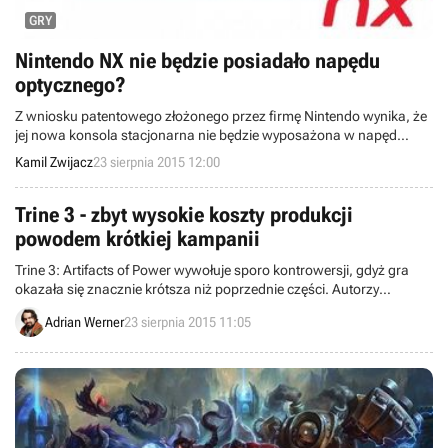
GRY
Nintendo NX nie będzie posiadało napędu
optycznego?
Z wniosku patentowego złożonego przez firmę Nintendo wynika, że
jej nowa konsola stacjonarna nie będzie wyposażona w napęd
optyczny, a zamiast tego otrzyma wsparcie dla kart pamięci.
Kamil Zwijacz
23 sierpnia 2015 12:00
Trine 3 - zbyt wysokie koszty produkcji
powodem krótkiej kampanii
Trine 3: Artifacts of Power wywołuje sporo kontrowersji, gdyż gra
okazała się znacznie krótsza niż poprzednie części. Autorzy
przyznali właśnie, że powód tego jest prosty – zwyczajnie zabrakło
Adrian Werner
23 sierpnia 2015 11:05
im pieniędzy.