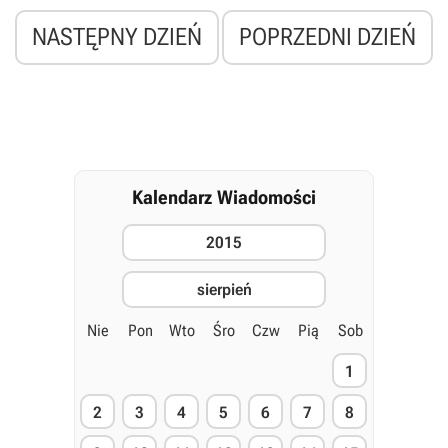
NASTĘPNY DZIEŃ
POPRZEDNI DZIEŃ
Kalendarz Wiadomości
2015
sierpień
Nie
Pon
Wto
Śro
Czw
Pią
Sob
1
2
3
4
5
6
7
8