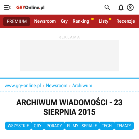




Newsroom
Gry
Rankingi
Listy
Recenzje
PREMIUM
www.gry-online.pl
Newsroom
Archiwum


ARCHIWUM WIADOMOŚCI - 23
SIERPNIA 2015
WSZYSTKIE
GRY
PORADY
FILMY I SERIALE
TECH
TEMATY