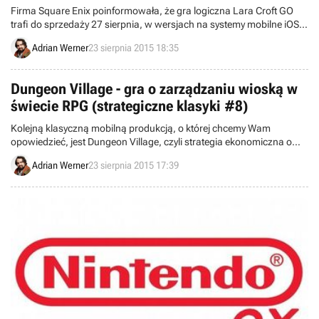
Firma Square Enix poinformowała, że gra logiczna Lara Croft GO
trafi do sprzedaży 27 sierpnia, w wersjach na systemy mobilne iOS,
Android i Windows Phone.
Adrian Werner
23 sierpnia 2015 18:35
Dungeon Village - gra o zarządzaniu wioską w
świecie RPG (strategiczne klasyki #8)
Kolejną klasyczną mobilną produkcją, o której chcemy Wam
opowiedzieć, jest Dungeon Village, czyli strategia ekonomiczna o
zarządzaniu wioską odwiedzaną przez typowych bohaterów gier
Adrian Werner
23 sierpnia 2015 17:39
RPG.