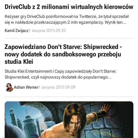
DriveClub z 2 milionami wirtualnych kierowców
Reżyser gry DriveClub poinformował na Twitterze, że tytuł sprzedał
się w nakładzie przekraczającym 2 mln egzemplarzy. Wynik ten
uzyskano przed pojawieniem się wersji PS Plus Edition.
Kamil Zwijacz
1 sierpnia 2015 09:20
Zapowiedziano Don't Starve: Shipwrecked -
nowy dodatek do sandboksowego przeboju
studia Klei
Studia Klei Entertainment i Capy zapowiedziały Don't Starve:
Shipwrecked, czyli najnowszy dodatek do popularnego
survivalowego sandboksa.
Adrian Werner
1 sierpnia 2015 09:09