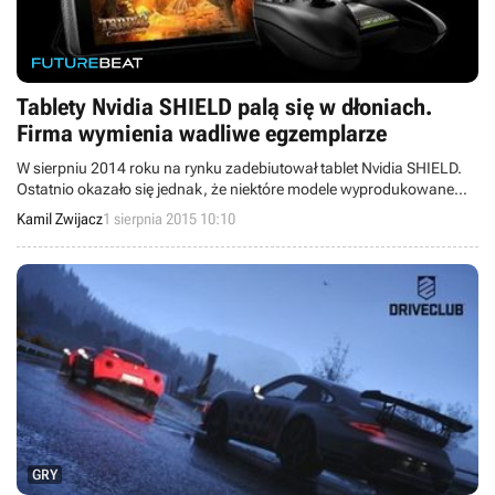
Tablety Nvidia SHIELD palą się w dłoniach.
Firma wymienia wadliwe egzemplarze
W sierpniu 2014 roku na rynku zadebiutował tablet Nvidia SHIELD.
Ostatnio okazało się jednak, że niektóre modele wyprodukowane
pomiędzy lipcem 2014, a lipcem 2015 roku potrafią nawet zapalić
Kamil Zwijacz
1 sierpnia 2015 10:10
się w dłoniach, więc rozpoczęto proces ich wymiany.
GRY