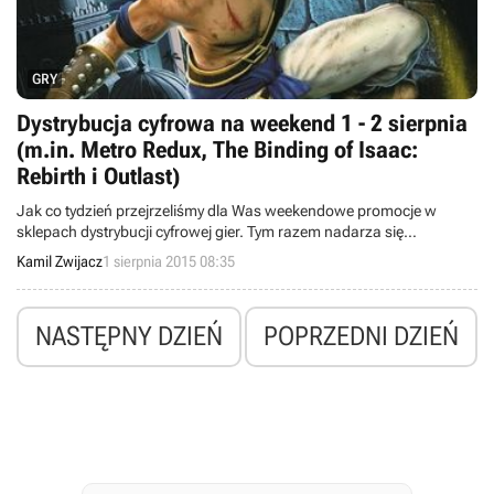
GRY
Dystrybucja cyfrowa na weekend 1 - 2 sierpnia
(m.in. Metro Redux, The Binding of Isaac:
Rebirth i Outlast)
Jak co tydzień przejrzeliśmy dla Was weekendowe promocje w
sklepach dystrybucji cyfrowej gier. Tym razem nadarza się
sposobność, aby w atrakcyjnych cenach kupić takie produkcje jak
Kamil Zwijacz
1 sierpnia 2015 08:35
Metro Redux, The Binding of Isaac: Rebirth, Outlast czy BioShock
Triple Pack.
NASTĘPNY DZIEŃ
POPRZEDNI DZIEŃ