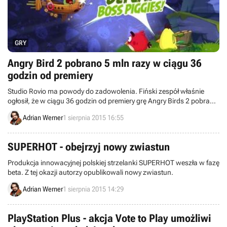
GRY
Angry Bird 2 pobrano 5 mln razy w ciągu 36
godzin od premiery
Studio Rovio ma powody do zadowolenia. Fiński zespół właśnie
ogłosił, że w ciągu 36 godzin od premiery grę Angry Birds 2 pobrano
5 milionów razy.
Adrian Werner
1 sierpnia 2015 16:55
SUPERHOT - obejrzyj nowy zwiastun
Produkcja innowacyjnej polskiej strzelanki SUPERHOT weszła w fazę
beta. Z tej okazji autorzy opublikowali nowy zwiastun.
Adrian Werner
1 sierpnia 2015 14:29
PlayStation Plus - akcja Vote to Play umożliwi