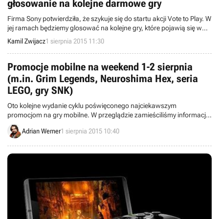
głosowanie na kolejne darmowe gry
Firma Sony potwierdziła, że szykuje się do startu akcji Vote to Play. W
jej ramach będziemy glosować na kolejne gry, które pojawią się w
ofercie PlayStation Plus. Zwycięzca będzie darmowy, a pozostałe
Kamil Zwijacz
1 sierpnia 2015 11:30
tytuły zostaną przecenione.
Promocje mobilne na weekend 1-2 sierpnia
(m.in. Grim Legends, Neuroshima Hex, seria
LEGO, gry SNK)
Oto kolejne wydanie cyklu poświęconego najciekawszym
promocjom na gry mobilne. W przeglądzie zamieściliśmy informacje
o przecenach takich gier jak Worms 3, Grim Legends, Neuroshima
Adrian Werner
1 sierpnia 2015 10:40
Hex, seria LEGO oraz konwersje automatowych klasyków japońskiej
firmy SNK.