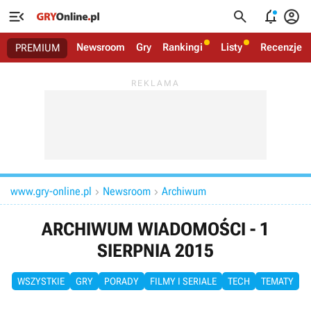




Newsroom
Gry
Rankingi
Listy
Recenzje
PREMIUM
www.gry-online.pl
Newsroom
Archiwum


ARCHIWUM WIADOMOŚCI - 1
SIERPNIA 2015
WSZYSTKIE
GRY
PORADY
FILMY I SERIALE
TECH
TEMATY