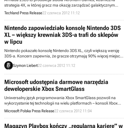
strategia 4X, w której gracz ma okazję zarządzać galaktycznym
imperium w systemie turowym i prowadzić gwiezdne bitwy w czasie
Techland Press Release
22 czerwca 2012 11:12
rzeczywistym.
Nintendo zapowiedziało konsolę Nintendo 3DS
XL – większy krewniak 3DS-a trafi do sklepów
w lipcu
Nintendo pokazało konsolę Nintendo 3DS XL, czyli większą wersję
3DS-a. Koncern zapewnia, że gracze otrzymają 90% więcej miejsca
na ekranach oraz dłuższy czas pracy na baterii. Poznaliśmy
Szymon Liebert
22 czerwca 2012 11:12
specyfikę i dokładne wymiary tego przenośnego giganta.
Microsoft udostępnia darmowe narzędzia
deweloperskie Xbox SmartGlass
Uniwersalny język programowania Xbox SmartGlass pozwoli na
wykorzystanie tej technologii na wielu platformach – konsoli Xbox
360, komputerach z Windows 8 czy tabletach i smartfonach
Microsoft Polska Press Release
22 czerwca 2012 11:04
wyposażonych w systemy Windows Phone, iOS oraz Android.
Magazyn Playbox kończy „regularną karierę” w