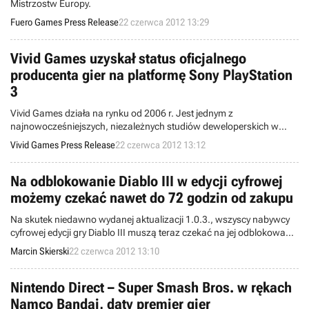
Mistrzostw Europy.
Fuero Games Press Release
22 czerwca 2012 13:29
Vivid Games uzyskał status oficjalnego
producenta gier na platformę Sony PlayStation
3
Vivid Games działa na rynku od 2006 r. Jest jednym z
najnowocześniejszych, niezależnych studiów deweloperskich w
Europie.
Vivid Games Press Release
22 czerwca 2012 13:12
Na odblokowanie Diablo III w edycji cyfrowej
możemy czekać nawet do 72 godzin od zakupu
Na skutek niedawno wydanej aktualizacji 1.0.3., wszyscy nabywcy
cyfrowej edycji gry Diablo III muszą teraz czekać na jej odblokowanie
nawet do 72 godzin po zakupie. Do tego czasu takie osoby mają
Marcin Skierski
22 czerwca 2012 13:10
dostęp jedynie do ograniczonej wersji omawianego tytułu.
Nintendo Direct – Super Smash Bros. w rękach
Namco Bandai, daty premier gier