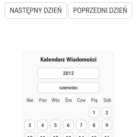
NASTĘPNY DZIEŃ
POPRZEDNI DZIEŃ
Kalendarz Wiadomości
2012
czerwiec
Nie
Pon
Wto
Śro
Czw
Pią
Sob
1
2
3
4
5
6
7
8
9