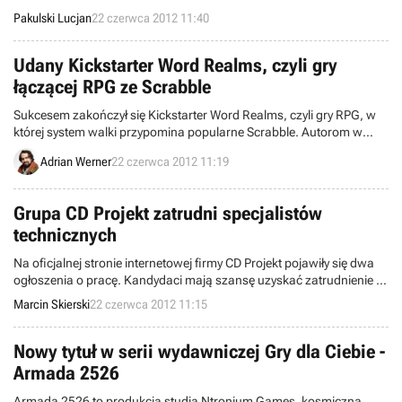
Pakulski Lucjan
22 czerwca 2012 11:40
Udany Kickstarter Word Realms, czyli gry
łączącej RPG ze Scrabble
Sukcesem zakończył się Kickstarter Word Realms, czyli gry RPG, w
której system walki przypomina popularne Scrabble. Autorom w
ciągu miesiąca udało się zebrać ponad 121 tysięcy dolarów. W owoc
Adrian Werner
22 czerwca 2012 11:19
ich pracy zagramy pod koniec roku.
Grupa CD Projekt zatrudni specjalistów
technicznych
Na oficjalnej stronie internetowej firmy CD Projekt pojawiły się dwa
ogłoszenia o pracę. Kandydaci mają szansę uzyskać zatrudnienie w
studiu CD Projekt Red lub serwisie dystrybucji cyfrowej GOG.com.
Marcin Skierski
22 czerwca 2012 11:15
Nowy tytuł w serii wydawniczej Gry dla Ciebie -
Armada 2526
Armada 2526 to produkcja studia Ntronium Games, kosmiczna