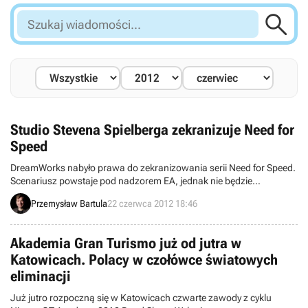

Szukaj
wiadomości...
Studio Stevena Spielberga zekranizuje Need for
Speed
DreamWorks nabyło prawa do zekranizowania serii Need for Speed.
Scenariusz powstaje pod nadzorem EA, jednak nie będzie
ekranizacją konkretnej gry. Film trafi na ekrany najwcześniej w 2014
Przemysław Bartula
22 czerwca 2012 18:46
roku.
Akademia Gran Turismo już od jutra w
Katowicach. Polacy w czołówce światowych
eliminacji
Już jutro rozpoczną się w Katowicach czwarte zawody z cyklu