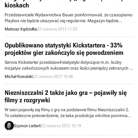
kioskach
Przedstawiciele Wydawnictwa Bauer poinformowali, że czasopismo
Playbox nie będzie ukazywać się regularnie. Magazyn będzie
pojawiać się od czasu do czasu, jako wydanie specjalne
Mateusz Kądziołka
22 czerwca 2012 11:02
miesięcznika CD Action.
Opublikowano statystyki Kickstartera - 33%
projektów gier zakończylo się powodzeniem
Serwis Kickstarter przedstawił statystyki dotyczące m.in. liczby
inicjatyw zakończonych sukcesem oraz ilości pieniędzy zebranych w
zbiórkach.W kategorii gier 33% projektów zakończyło się
Michał Kowalski
22 czerwca 2012 10:46
powodzeniem.
Niezniszczalni 2 także jako gra – pojawiły się
filmy z rozgrywki
W sieci pojawiły się filmy z gry na podstawie filmu Niezniszczalni 2.
To ostateczne potwierdzenie, że taka produkcja wkrótce powinna
trafić do sklepów. Plotki na jej temat pojawiły się jakiś czas temu –
Szymon Liebert
22 czerwca 2012 10:19
wynikało z nich, że tytuł zostanie wydany przez Ubisoft.