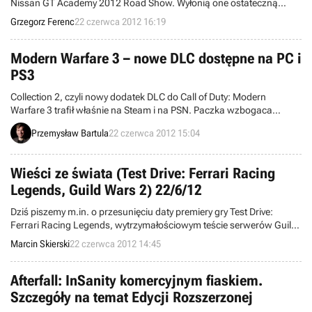
Nissan GT Academy 2012 Road Show. Wyłonią one ostateczną
grupę zawodników, którzy w lipcu zmierzą się w polskim finale
Grzegorz Ferenc
22 czerwca 2012 16:19
zmagań i zawalczą o udział w prawdziwym wyścigu na torze
Silverstone. Dotychczasowe imprezy ukazały duży potencjał polskich
graczy.
Modern Warfare 3 – nowe DLC dostępne na PC i
PS3
Collection 2, czyli nowy dodatek DLC do Call of Duty: Modern
Warfare 3 trafił właśnie na Steam i na PSN. Paczka wzbogaca
strzelaninę studia Infinity Ward o kilka nowych map, misji i lokacji.
Przemysław Bartula
22 czerwca 2012 15:04
Wieści ze świata (Test Drive: Ferrari Racing
Legends, Guild Wars 2) 22/6/12
Dziś piszemy m.in. o przesunięciu daty premiery gry Test Drive:
Ferrari Racing Legends, wytrzymałościowym teście serwerów Guild
Wars 2, zdementowaniu plotek na temat Oddworld: Stranger's
Marcin Skierski
22 czerwca 2012 14:45
Wrath HD w wersji na Xboksa 360, a także pracach nad strzelaniną
Homefront 2. Witamy w wieściach ze świata - codziennej porcji
krótkich wiadomości.
Afterfall: InSanity komercyjnym fiaskiem.
Szczegóły na temat Edycji Rozszerzonej