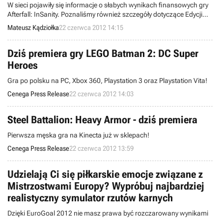
W sieci pojawiły się informacje o słabych wynikach finansowych gry
Afterfall: InSanity. Poznaliśmy również szczegóły dotyczące Edycji
Rozszerzonej polskiego survival horroru, a twórcy udostępnili filmik
Mateusz Kądziołka
22 czerwca 2012 14:15
prezentujący nową wersję tytułu.
Dziś premiera gry LEGO Batman 2: DC Super
Heroes
Gra po polsku na PC, Xbox 360, Playstation 3 oraz Playstation Vita!
Cenega Press Release
22 czerwca 2012 14:03
Steel Battalion: Heavy Armor - dziś premiera
Pierwsza męska gra na Kinecta już w sklepach!
Cenega Press Release
22 czerwca 2012 13:59
Udzielają Ci się piłkarskie emocje związane z
Mistrzostwami Europy? Wypróbuj najbardziej
realistyczny symulator rzutów karnych
Dzięki EuroGoal 2012 nie masz prawa być rozczarowany wynikami