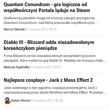
Quantum Conundrum - gra logiczna od
współtwórczyni Portala ląduje na Steam
Użytkownicy pecetów mogą od wczoraj zakupić grę logiczną
Quantum Conundrum, nad którą pracowała współtwórczyni
Portala. Obie produkcje mają ze sobą sporo wspólnego.
Marcin Skierski
22 czerwca 2012 09:55
Diablo III - Blizzard odda niezadowolonym
koreańczykom pieniądze
Firma Blizzard zwróci niezadowolonym koreańskim graczom
pieniądze, które wydali na grę Diablo III. Niestety nie wszyscy chętni
będą mogli ubiegać się o refundację. Amerykańska firma zgodziła
Mateusz Kądziołka
22 czerwca 2012 09:37
się oddać pieniądze jedynie osobom, które nie przekroczyły 40
poziomu doświadczenia.
Najlepsze cosplaye - Jack z Mass Effect 2
Jako ostatniego w tym tygodniu cosplaya prezentujemy Jack z
wyprodukowanej przez studio BioWare serii Mass Effect. W postać
tę wcieliła się Jia Jem. Dziewczyna wybrała wersję Jack z drugiej
Adrian Werner
22 czerwca 2012 08:40
części cyklu.