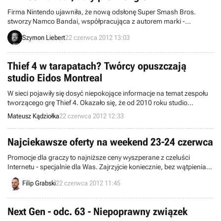
Firma Nintendo ujawniła, że nową odsłonę Super Smash Bros.
stworzy Namco Bandai, współpracująca z autorem marki -
Masahiro Sakurai. Koncern podał też daty premier wielu tytułów i
Szymon Liebert
22 czerwca 2012 13:03
pokazał gry, które trafią na jego konsole Wii, DS, 3DS oraz Wii U.
Thief 4 w tarapatach? Twórcy opuszczają
studio Eidos Montreal
W sieci pojawiły się dosyć niepokojące informacje na temat zespołu
tworzącego grę Thief 4. Okazało się, że od 2010 roku studio
deweloperskie opuścił reżyser dźwięku, dwóch projektantów
Mateusz Kądziołka
22 czerwca 2012 12:33
poziomów, para artystów koncepcyjnych oraz kilku innych
pracowników.
Najciekawsze oferty na weekend 23-24 czerwca
Promocje dla graczy to najniższe ceny wyszperane z czeluści
Internetu - specjalnie dla Was. Zajrzyjcie koniecznie, bez wątpienia
znajdziecie coś dla siebie.
Filip Grabski
22 czerwca 2012 11:45
Next Gen - odc. 63 - Niepoprawny związek