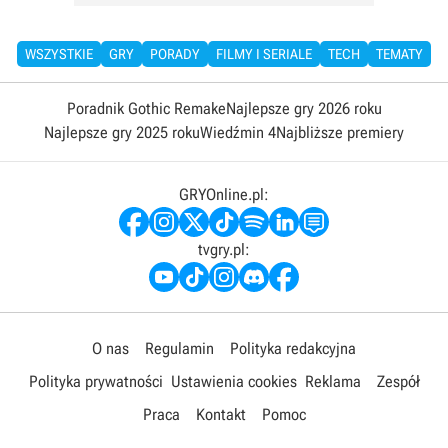
WSZYSTKIE
GRY
PORADY
FILMY I SERIALE
TECH
TEMATY
Poradnik Gothic Remake
Najlepsze gry 2026 roku
Najlepsze gry 2025 roku
Wiedźmin 4
Najbliższe premiery
GRYOnline.pl:
tvgry.pl:
O nas
Regulamin
Polityka redakcyjna
Polityka prywatności
Ustawienia cookies
Reklama
Zespół
Praca
Kontakt
Pomoc