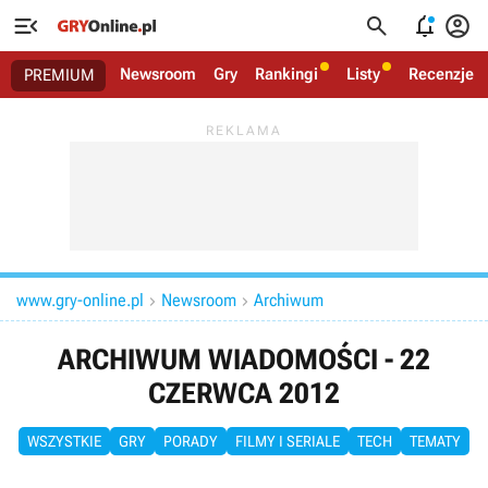




Newsroom
Gry
Rankingi
Listy
Recenzje
PREMIUM
www.gry-online.pl
Newsroom
Archiwum


ARCHIWUM WIADOMOŚCI - 22
CZERWCA 2012
WSZYSTKIE
GRY
PORADY
FILMY I SERIALE
TECH
TEMATY