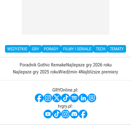
WSZYSTKIE
GRY
PORADY
FILMY I SERIALE
TECH
TEMATY
Poradnik Gothic Remake
Najlepsze gry 2026 roku
Najlepsze gry 2025 roku
Wiedźmin 4
Najbliższe premiery
GRYOnline.pl:
tvgry.pl: