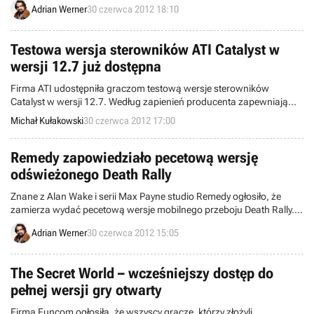
Adrian Werner
30 czerwca 2012 18:10
szybki i zaczyna obejmować już nie tylko pecety, ale również
konsole.
Testowa wersja sterowników ATI Catalyst w
wersji 12.7 już dostępna
Firma ATI udostępniła graczom testową wersje sterowników
Catalyst w wersji 12.7. Według zapienień producenta zapewniają
one duży skok wydajności w grach takich jak The Elder Scrolls V:
Michał Kułakowski
30 czerwca 2012 17:00
Skyrim czy Total War: Shogun 2.
Remedy zapowiedziało pecetową wersję
odświeżonego Death Rally
Znane z Alan Wake i serii Max Payne studio Remedy ogłosiło, że
zamierza wydać pecetową wersje mobilnego przeboju Death Rally.
Edycja komputerowa tej brutalnej gry wyścigowej zostanie mocno
Adrian Werner
30 czerwca 2012 15:05
ulepszona graficznie i solidnie rozbudowana.
The Secret World – wcześniejszy dostęp do
pełnej wersji gry otwarty
Firma Funcom ogłosiła, że wszyscy gracze, którzy złożyli