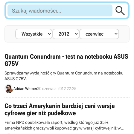

Szukaj
wiadomości...
Quantum Conundrum - test na notebooku ASUS
G75V
Sprawdzamy wydajność gry Quantum Conundrum na notebooku
ASUS G75V.
Adrian Werner
30 czerwca 2012 22:25
Co trzeci Amerykanin bardziej ceni wersje
cyfrowe gier niż pudełkowe
Firma NPD opublikowała raport, według którego już 35%
amerykańskich graczy woli kupować gry w wersji cyfrowej niż w
pudełkowej. Wzrost popularności dystrybucji elektronicznej jest