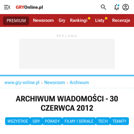




Newsroom
Gry
Rankingi
Listy
Recenzje
PREMIUM
www.gry-online.pl
Newsroom
Archiwum


ARCHIWUM WIADOMOŚCI - 30
CZERWCA 2012
WSZYSTKIE
GRY
PORADY
FILMY I SERIALE
TECH
TEMATY