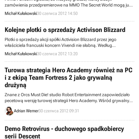
zamówienia przedpremierowe na MMO The Secret World mogą już
swobodnie logować się na serwery tytułu i rozpocząć zabawę z grą.
Michał Kułakowski
30 czerwca 2012 14:50
Kolejne plotki o sprzedaży Activison Blizzard
Plotki o sprzedaży akcji spółki Activision Blizzard przez jego
właściciela francuski koncern Vivendi nie słabną. Według
najnowszych informacji firma będzie starała się w najbliższym
Michał Kułakowski
30 czerwca 2012 13:20
czasie pozbyć całego posiadanego pakietu ponad 61% udziałów
amerykańskiego giganta.
Turowa strategia Hero Academy również na PC
i z ekipą Team Fortress 2 jako grywalną
drużyną
Znane z Orcs Must Die! studio Robot Entertainment zapowiedziało
pecetową wersję turowej strategii Hero Academy. Wśród grywalnych
drużyn znajdzie się ekipa z Team Fortress 2.
Adrian Werner
30 czerwca 2012 09:31
Demo Retrovirus - duchowego spadkobiercy
serii Descent